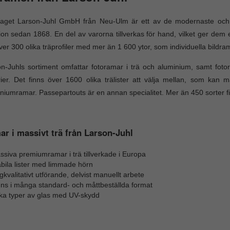
taget Larson-Juhl GmbH från Neu-Ulm är ett av de modernaste och s
tion sedan 1868. En del av varorna tillverkas för hand, vilket ger dem 
ver 300 olika träprofiler med mer än 1 600 ytor, som individuella bildra
n-Juhls sortiment omfattar fotoramar i trä och aluminium, samt fo
rier. Det finns över 1600 olika trälister att välja mellan, som kan m
niumramar. Passepartouts är en annan specialitet. Mer än 450 sorter fi
r i massivt trä från Larson-Juhl
siva premiumramar i trä tillverkade i Europa
bila lister med limmade hörn
kvalitativt utförande, delvist manuellt arbete
nns i många standard- och måttbeställda format
ika typer av glas med UV-skydd