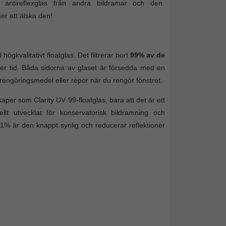
t antireflexglas från andra bildramar och den
er att älska den!
högkvalitativt floatglas. Det filtrerar bort
99% av de
er tid. Båda sidorna av glaset är försedda med en
 rengöringsmedel eller repor när du rengör fönstret.
r som Clarity UV 99-floatglas, bara att det är ett
ellt utvecklat för konservatorisk bildramning och
% är den knappt synlig och reducerar reflektioner