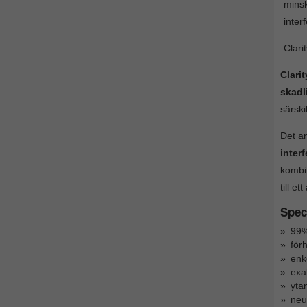
mins
inter
Clari
Clari
skadl
särski
Det an
inter
kombi
till e
Speci
99%
för
enk
exa
ytan
neut