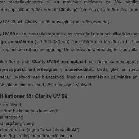
kar restreflektionerna till ett maximalt minimum på 1%. Vanlig
ferensoptiskt antireflekterande Clarity går inte ens att jämföra. Du komm
ty UV 99 och Clarity UV 99 museiglas (antireflekterande):
ty UV 99
är ett icke-reflekterande glas som går i grönt och tillverkas med 
iga UV-strålarna
(vid 300-380 nm) som bleker och förstör din bild öv
lt repfast och robust beläggning. Du behöver inte oroa dig för speciella
ti-reflekterande
Clarity UV 99-museiglaset
har nästan samma egenskape
ferensoptiskt antireflexglas i museikvalitet
. Detta glas är speci
nerar UV-skydd med bländskydd. Med en restreflektion på mindre än 1
tt absolut minimum, med bästa möjliga UV-skydd.
fikationer för Clarity UV 99
 UV-skydd
hindrar blekning hos konstverk
el rengöring
kt färgåtergivning
 förstörs inte (ingen "apelsinhudseffekt")
ral färg i reflektionen från alla vinklar