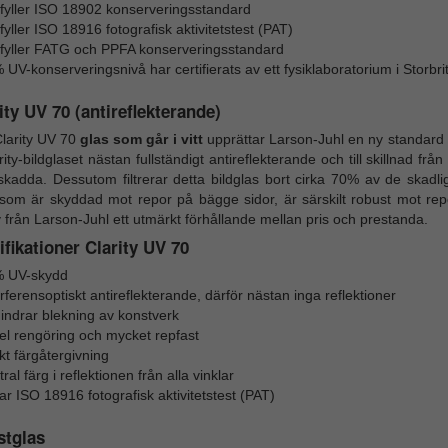
fyller ISO 18902 konserveringsstandard
yller ISO 18916 fotografisk aktivitetstest (PAT)
fyller FATG och PPFA konserveringsstandard
 UV-konserveringsnivå har certifierats av ett fysiklaboratorium i Storbr
ity UV 70 (antireflekterande)
larity UV 70
glas som går i vitt
upprättar Larson-Juhl en ny standard 
rity-bildglaset nästan fullständigt antireflekterande och till skillnad frå
skadda. Dessutom filtrerar detta bildglas bort cirka 70% av de skadl
 som är skyddad mot repor på bägge sidor, är särskilt robust mot rep
y från Larson-Juhl ett utmärkt förhållande mellan pris och prestanda.
fikationer Clarity UV 70
 UV-skydd
rferensoptiskt antireflekterande, därför nästan inga reflektioner
hindrar blekning av konstverk
el rengöring och mycket repfast
kt färgåtergivning
ral färg i reflektionen från alla vinklar
ar ISO 18916 fotografisk aktivitetstest (PAT)
stglas