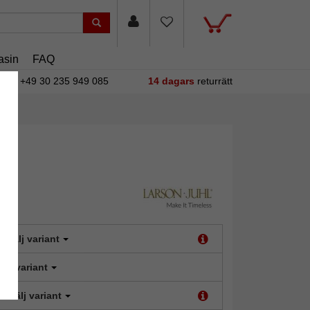
asin
FAQ
+49 30 235 949 085
14 dagars
returrätt
:
Välj variant
älj variant
t:
Välj variant