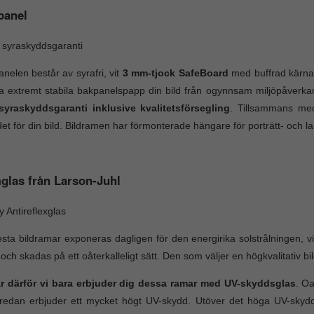
panel
 syraskyddsgaranti
nelen består av syrafri, vit
3 mm-tjock SafeBoard
med buffrad kärna.
 extremt stabila bakpanelspapp din bild från ogynnsam miljöpåverk
 syraskyddsgaranti inklusive kvalitetsförsegling
. Tillsammans me
et för din bild. Bildramen har förmonterade hängare för porträtt- och 
glas från Larson-Juhl
ty Antireflexglas
esta bildramar exponeras dagligen för den energirika solstrålningen, vil
 och skadas på ett oåterkalleligt sätt. Den som väljer en högkvalitativ b
är därför vi bara erbjuder dig dessa ramar med UV-skyddsglas
. Oa
edan erbjuder ett mycket högt UV-skydd. Utöver det höga UV-skyddet