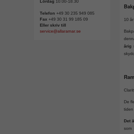
Lördag
10.00-18.30
Bak
Telefon
+49 30 235 949 085
Fax
+49 30 31 99 185 09
10 år
Eller skriv till
Bakpa
service@allaramar.se
denna
årig
skydd
Ram
Clari
De fl
tiden
Det 
som r