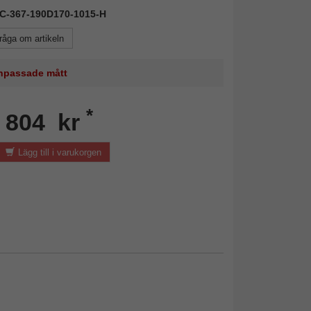
AIC-367-190D170-1015-H
råga om artikeln
 anpassade mått
*
n 804 kr
Lägg till i varukorgen