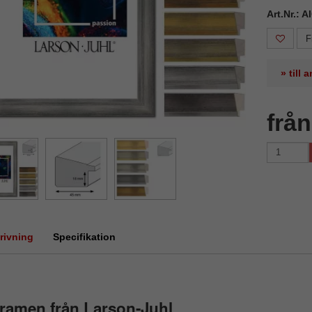
Art.Nr.: 
F
» till
frå
rivning
Specifikation
ramen från Larson-Juhl