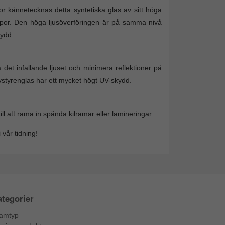
tor kännetecknas detta syntetiska glas av sitt höga
repor. Den höga ljusöverföringen är på samma nivå
kydd.
 det infallande ljuset och minimera reflektioner på
lystyrenglas har ett mycket högt UV-skydd.
 att rama in spända kilramar eller lamineringar.
 vår tidning!
tegorier
amtyp