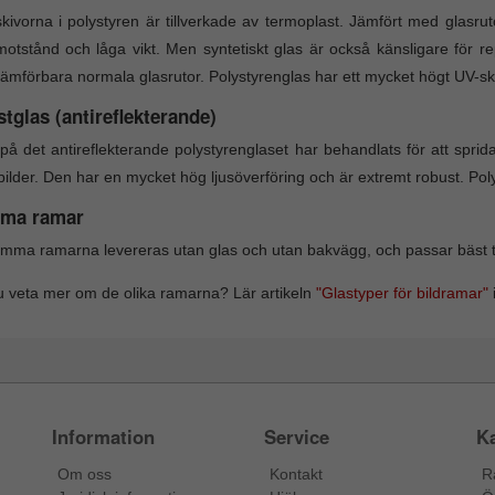
kivorna i polystyren är tillverkade av termoplast. Jämfört med glasru
motstånd och låga vikt. Men syntetiskt glas är också känsligare för 
ämförbara normala glasrutor. Polystyrenglas har ett mycket högt UV-s
tglas (antireflekterande)
på det antireflekterande polystyrenglaset har behandlats för att sprida
bilder. Den har en mycket hög ljusöverföring och är extremt robust. Po
ma ramar
mma ramarna levereras utan glas och utan bakvägg, och passar bäst till
du veta mer om de olika ramarna? Lär artikeln
"Glastyper för bildramar"
i
Information
Service
Ka
Om oss
Kontakt
R