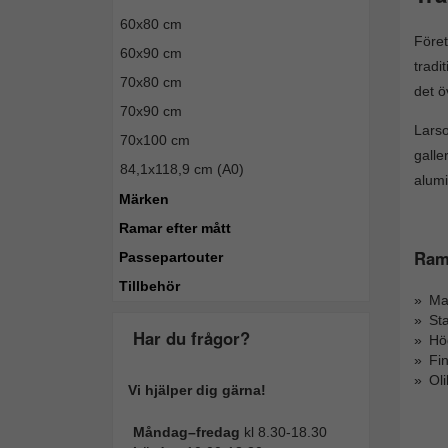
60x80 cm
Före
60x90 cm
tradi
70x80 cm
det ö
70x90 cm
Larso
70x100 cm
galle
84,1x118,9 cm (A0)
alumi
Märken
Ramar efter mått
Rama
Passepartouter
Tillbehör
Mas
Sta
Har du frågor?
Hög
Fi
Ol
Vi hjälper dig gärna!
Måndag–fredag
kl 8.30-18.30