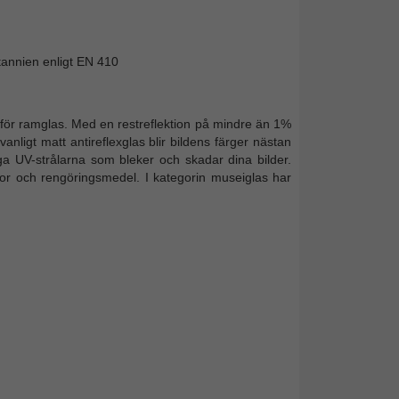
itannien enligt EN 410
för ramglas. Med en restreflektion på mindre än 1%
n vanligt matt antireflexglas blir bildens färger nästan
iga UV-strålarna som bleker och skadar dina bilder.
or och rengöringsmedel. I kategorin museiglas har