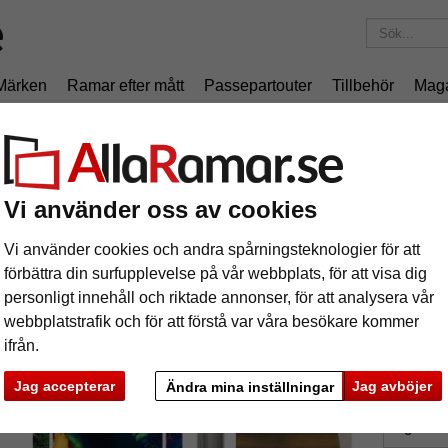
Märken
Ramar efter mått
Passepartouter
Tillbehör
Mag
195 kr
i leveranskostnad.
Oavsett hur mycket du beställer.
am DOMUS 45
äram DOMUS 45
Vi använder oss av cookies
Vi använder cookies och andra spårningsteknologier för att
förbättra din surfupplevelse på vår webbplats, för att visa dig
personligt innehåll och riktade annonser, för att analysera vår
webbplatstrafik och för att förstå var våra besökare kommer
format
ifrån.
Jag accepterar
Jag avböjer
färg:
V
Ändra mina inställningar
glasar
ka
Nästa