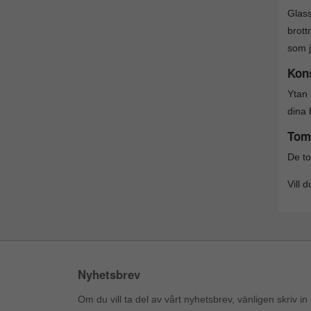
Glass
brott
som j
Kons
Ytan 
dina 
Tom
De to
Vill 
Nyhetsbrev
Om du vill ta del av vårt nyhetsbrev, vänligen skriv in