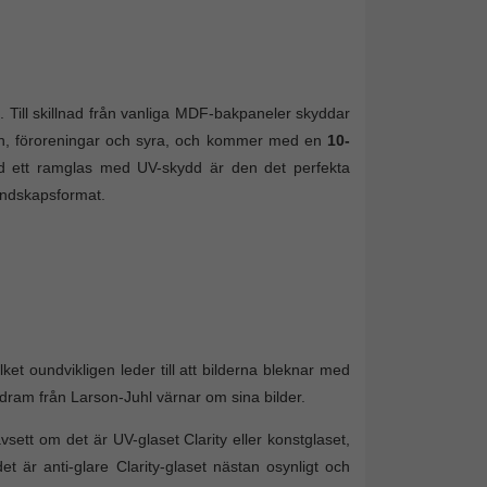
 Till skillnad från vanliga MDF-bakpaneler skyddar
an, föroreningar och syra, och kommer med en
10-
d ett ramglas med UV-skydd är den det perfekta
landskapsformat.
ket oundvikligen leder till att bilderna bleknar med
ildram från Larson-Juhl värnar om sina bilder.
vsett om det är UV-glaset Clarity eller konstglaset,
 är anti-glare Clarity-glaset nästan osynligt och