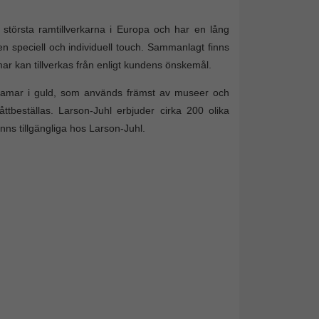
törsta ramtillverkarna i Europa och har en lång
en speciell och individuell touch. Sammanlagt finns
mar kan tillverkas från enligt kundens önskemål.
toramar i guld, som används främst av museer och
åttbeställas. Larson-Juhl erbjuder cirka 200 olika
nns tillgängliga hos Larson-Juhl.