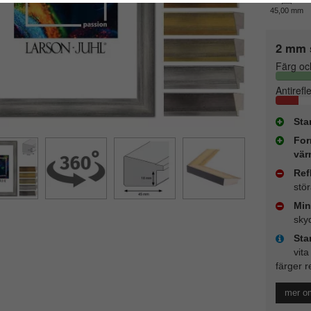
45,00 mm
2 mm 
Färg oc
Antirefl
Sta
For
vär
Ref
stö
Min
sky
Sta
vita
färger r
mer o