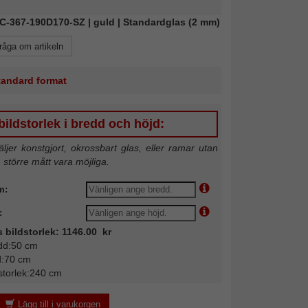
AIC-367-190D170-SZ | guld | Standardglas (2 mm)
råga om artikeln
standard format
ildstorlek i bredd och höjd:
jer konstgjort, okrossbart glas, eller ramar utan
n större mått vara möjliga.
m:
:
s bildstorlek: 1146.00 kr
dd:50 cm
d:70 cm
storlek:240 cm
Lägg till i varukorgen