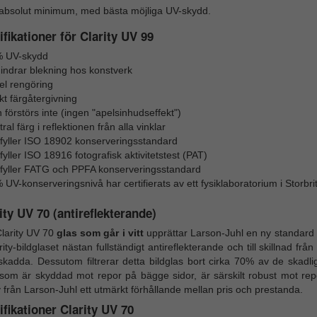
tt absolut minimum, med bästa möjliga UV-skydd.
fikationer för Clarity UV 99
 UV-skydd
hindrar blekning hos konstverk
el rengöring
kt färgåtergivning
 förstörs inte (ingen "apelsinhudseffekt")
ral färg i reflektionen från alla vinklar
fyller ISO 18902 konserveringsstandard
yller ISO 18916 fotografisk aktivitetstest (PAT)
fyller FATG och PPFA konserveringsstandard
 UV-konserveringsnivå har certifierats av ett fysiklaboratorium i Storbr
ity UV 70 (antireflekterande)
larity UV 70
glas som går i vitt
upprättar Larson-Juhl en ny standard 
rity-bildglaset nästan fullständigt antireflekterande och till skillnad frå
skadda. Dessutom filtrerar detta bildglas bort cirka 70% av de skadl
 som är skyddad mot repor på bägge sidor, är särskilt robust mot rep
y från Larson-Juhl ett utmärkt förhållande mellan pris och prestanda.
fikationer Clarity UV 70