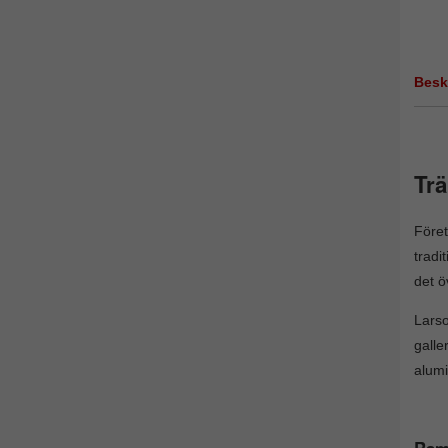
Besk
Trä
Före
tradi
det ö
Larso
galle
alumi
Rama