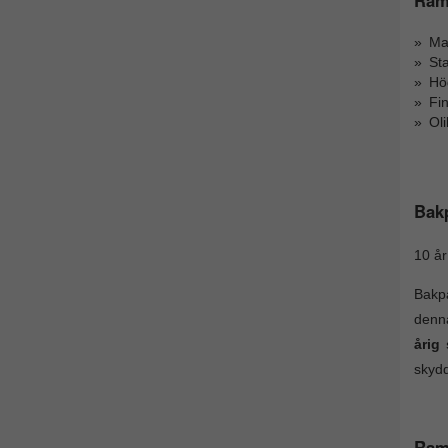
Mas
Sta
Hög
Fi
Ol
Bak
10 år
Bakpa
denna
årig
skydd
Ram