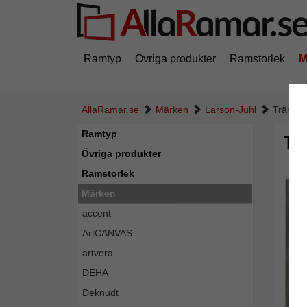
Ramtyp
Övriga produkter
Ramstorlek
M
AllaRamar.se
Märken
Larson-Juhl
Träram 
Ramtyp
Tr
Övriga produkter
Ramstorlek
Märken
accent
ArtCANVAS
artvera
DEHA
Deknudt
Tillba