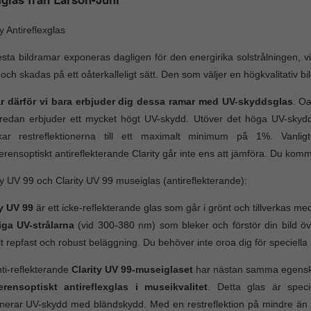
ty Antireflexglas
esta bildramar exponeras dagligen för den energirika solstrålningen, vil
 och skadas på ett oåterkalleligt sätt. Den som väljer en högkvalitativ b
är därför vi bara erbjuder dig dessa ramar med UV-skyddsglas
. Oa
edan erbjuder ett mycket högt UV-skydd. Utöver det höga UV-skyddet
kar restreflektionerna till ett maximalt minimum på 1%. Vanlig
ferensoptiskt antireflekterande Clarity går inte ens att jämföra. Du komm
ty UV 99 och Clarity UV 99 museiglas (antireflekterande):
ty UV 99
är ett icke-reflekterande glas som går i grönt och tillverkas med 
iga UV-strålarna
(vid 300-380 nm) som bleker och förstör din bild öv
lt repfast och robust beläggning. Du behöver inte oroa dig för speciella
ti-reflekterande
Clarity UV 99-museiglaset
har nästan samma egenskape
ferensoptiskt antireflexglas i museikvalitet
. Detta glas är speci
nerar UV-skydd med bländskydd. Med en restreflektion på mindre än 1