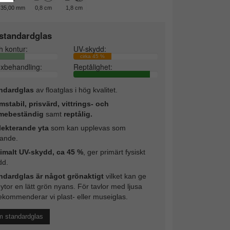
35,00 mm
0,8 cm
1,8 cm
standardglas
h kontur:
UV-skydd:
cirka 45 %
exbehandling:
Reptålighet:
ndardglas
av floatglas i hög kvalitet.
mstabil, prisvärd, vittrings- och
mebeständig
samt
reptålig.
lekterande yta
som kan upplevas som
rande.
imalt UV-skydd, ca 45 %
, ger primärt fysiskt
dd.
ndardglas är något grönaktigt
vilket kan ge
 ytor en lätt grön nyans. För tavlor med ljusa
ekommenderar vi plast- eller museiglas.
m standardglas