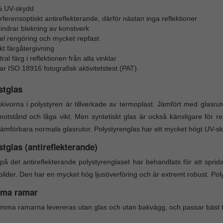
 UV-skydd
rferensoptiskt antireflekterande, därför nästan inga reflektioner
hindrar blekning av konstverk
el rengöring och mycket repfast
kt färgåtergivning
ral färg i reflektionen från alla vinklar
ar ISO 18916 fotografisk aktivitetstest (PAT)
stglas
kivorna i polystyren är tillverkade av termoplast. Jämfört med glasru
motstånd och låga vikt. Men syntetiskt glas är också känsligare för 
ämförbara normala glasrutor. Polystyrenglas har ett mycket högt UV-s
tglas (antireflekterande)
på det antireflekterande polystyrenglaset har behandlats för att sprida
bilder. Den har en mycket hög ljusöverföring och är extremt robust. Po
ma ramar
mma ramarna levereras utan glas och utan bakvägg, och passar bäst till