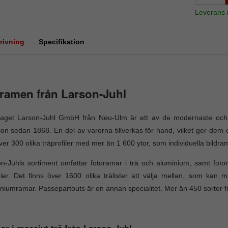
Leverans
rivning
Specifikation
ramen från Larson-Juhl
taget Larson-Juhl GmbH från Neu-Ulm är ett av de modernaste och s
tion sedan 1868. En del av varorna tillverkas för hand, vilket ger dem 
ver 300 olika träprofiler med mer än 1 600 ytor, som individuella bildra
n-Juhls sortiment omfattar fotoramar i trä och aluminium, samt fo
rier. Det finns över 1600 olika trälister att välja mellan, som kan m
niumramar. Passepartouts är en annan specialitet. Mer än 450 sorter fi
r i massivt trä från Larson-Juhl