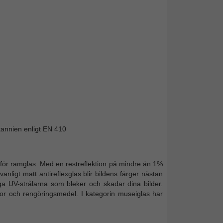
itannien enligt EN 410
för ramglas. Med en restreflektion på mindre än 1%
n vanligt matt antireflexglas blir bildens färger nästan
iga UV-strålarna som bleker och skadar dina bilder.
or och rengöringsmedel. I kategorin museiglas har