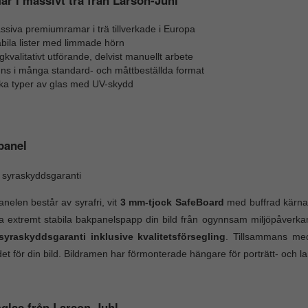
siva premiumramar i trä tillverkade i Europa
bila lister med limmade hörn
kvalitativt utförande, delvist manuellt arbete
nns i många standard- och måttbeställda format
ika typer av glas med UV-skydd
panel
 syraskyddsgaranti
nelen består av syrafri, vit
3 mm-tjock SafeBoard
med buffrad kärna.
 extremt stabila bakpanelspapp din bild från ogynnsam miljöpåverk
 syraskyddsgaranti inklusive kvalitetsförsegling
. Tillsammans me
et för din bild. Bildramen har förmonterade hängare för porträtt- och 
glas från Larson-Juhl