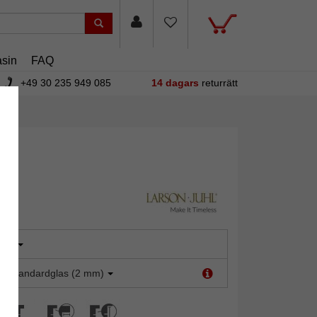
sin
FAQ
+49 30 235 949 085
14 dagars
returrätt
uld
t:
Standardglas (2 mm)