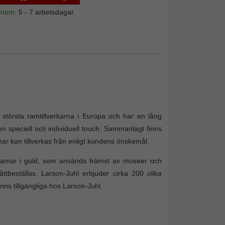
 inom:
5 - 7 arbetsdagar
törsta ramtillverkarna i Europa och har en lång
en speciell och individuell touch. Sammanlagt finns
mar kan tillverkas från enligt kundens önskemål.
toramar i guld, som används främst av museer och
åttbeställas. Larson-Juhl erbjuder cirka 200 olika
nns tillgängliga hos Larson-Juhl.