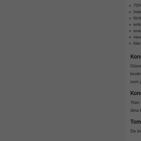
70%
Inte
för
enk
exa
neut
klar
Kon
Glass
brott
som j
Kons
Ytan 
dina 
Tom
De to