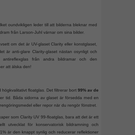
ket oundvikligen leder till att bilderna bleknar med
ildram från Larson-Juhl värnar om sina bilder.
vsett om det är UV-glaset Clarity eller konstglaset,
 är anti-glare Clarity-glaset nästan osynligt och
t antireflexglas från andra bildramar och den
er att älska den!
högkvalitativt floatglas. Det filtrerar bort
99% av de
er tid. Båda sidorna av glaset är försedda med en
 rengöringsmedel eller repor när du rengör fönstret.
r som Clarity UV 99-floatglas, bara att det är ett
ellt utvecklat för konservatorisk bildramning och
% är den knappt synlig och reducerar reflektioner