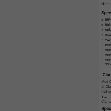
till e
Speci
99%
för
enk
exa
ytan
neut
upp
uppf
upp
99%
Clar
Med C
är Cla
helt o
Ytan,
Clarit
Speci