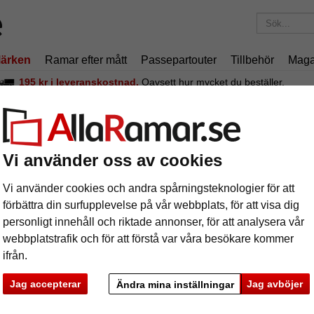
ärken
Ramar efter mått
Passepartouter
Tillbehör
Maga
195 kr
i leveranskostnad.
Oavsett hur mycket du beställer.
DOMUS 45 - måttbeställd
äram DOMUS 45 - måttbeställd
Vi använder oss av cookies
Vi använder cookies och andra spårningsteknologier för att
förbättra din surfupplevelse på vår webbplats, för att visa dig
personligt innehåll och riktade annonser, för att analysera vår
webbplatstrafik och för att förstå var våra besökare kommer
färg:
g
ifrån.
glasar
Jag accepterar
Jag avböjer
Ändra mina inställningar
ka
Nästa