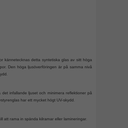
tor kännetecknas detta syntetiska glas av sitt höga
repor. Den höga ljusöverföringen är på samma nivå
kydd.
 det infallande ljuset och minimera reflektioner på
lystyrenglas har ett mycket högt UV-skydd.
 att rama in spända kilramar eller lamineringar.