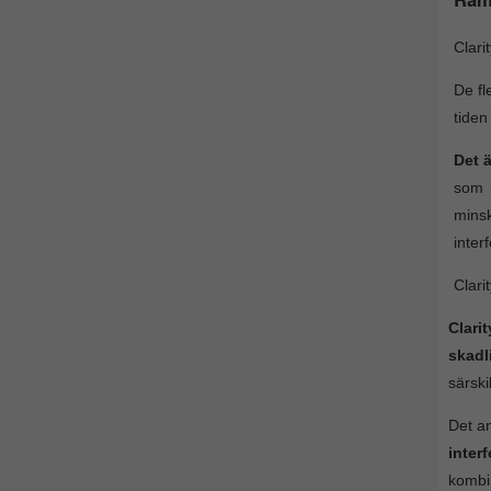
Clari
De fl
tiden
Det 
som r
mins
inter
Clari
Clari
skadl
särski
Det an
inter
kombi