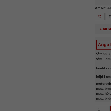
Art.Nr.: 
F
» till 
Ange b
Om du väl
glas , ka
bredd i c
höjd i cm
meterpri
max. bre
max. höj
max. bild