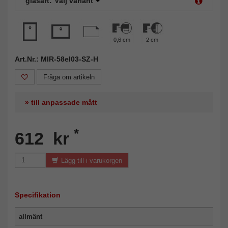
glasart:
Välj variant
0,6 cm
2 cm
Art.Nr.: MIR-58el03-SZ-H
Fråga om artikeln
» till anpassade mått
*
612 kr
Lägg till i varukorgen
Specifikation
allmänt