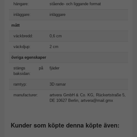
hängare:
stående- och liggande format
inläggare:
inläggare
mått
väckbredd:
0,6 cm
väckdjup:
2 cm
övriga egenskaper
stängs på
fjäder
baksidan:
ramtyp:
3D ramar
manufacturer:
artvera GmbH & Co. KG, Rückertstraße 5,
DE 10627 Berlin,
artvera@mail.gmx
Kunder som köpte denna köpte även: