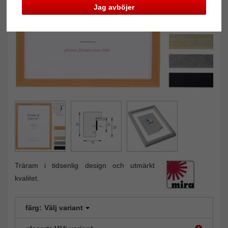
Jag avböjer
Träram i tidsenlig design och utmärkt
kvalitet.
färg:
Välj variant