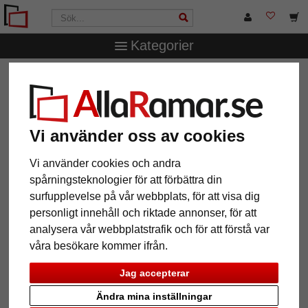
Kategorier
AllaRamar.se
Övriga produkter
Ramar för kilramar
Träram Figari med distanslist måttbeställd
Träram Figari med distanslist
Vi använder oss av cookies
måttbeställd
Vi använder cookies och andra
spårningsteknologier för att förbättra din
surfupplevelse på vår webbplats, för att visa dig
personligt innehåll och riktade annonser, för att
analysera vår webbplatstrafik och för att förstå var
våra besökare kommer ifrån.
Jag accepterar
Ändra mina inställningar
Tillbaka
Näst