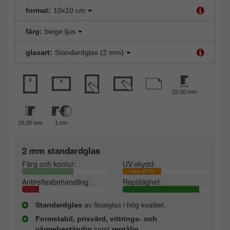
format:
10x10 cm
färg:
beige ljus
glasart:
Standardglas (2 mm)
25,00 mm
19,00 mm
1 cm
2 mm standardglas
Färg och kontur:
UV-skydd:
cirka 45 %
Antireflexbehandling:
Reptålighet:
Standardglas
av floatglas i hög kvalitet.
Formstabil, prisvärd, vittrings- och
värmebeständig
samt
reptålig.