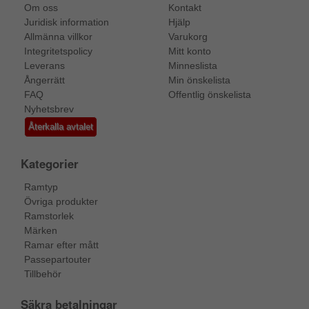
Om oss
Kontakt
Juridisk information
Hjälp
Allmänna villkor
Varukorg
Integritetspolicy
Mitt konto
Leverans
Minneslista
Ångerrätt
Min önskelista
FAQ
Offentlig önskelista
Nyhetsbrev
Återkalla avtalet
Kategorier
Ramtyp
Övriga produkter
Ramstorlek
Märken
Ramar efter mått
Passepartouter
Tillbehör
Säkra betalningar