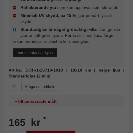
Reflekterande yta
som kan upplevas som störande.
Minimalt UV-skydd, ca 45 %
, ger primärt fysiskt
skydd.
Standardglas är något grönaktigt
vilket kan ge vita
ytor en lätt grön nyans. För tavlor med ljusa färger
rekommenderar vi plast- eller museiglas.
mer om standardglas
Art.Nr.: DOH-1-26710-1010 | 10x10 cm | beige ljus |
Standardglas (2 mm)
Fråga om artikeln
» till anpassade mått
*
165 kr