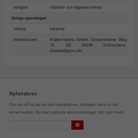
hängare:
stående- och liggande format
övriga egenskaper
ramtyp:
träramar
manufacturer:
Klüber-Gebira GmbH, Dossenheimer Weg
78, DE 69198 Schriesheim,
klueber@gmx.info
Nyhetsbrev
Om du vill ta del av vårt nyhetsbrev, vänligen skriv in din
email nedan. Du kan avbryta abonnemanget när som helst.