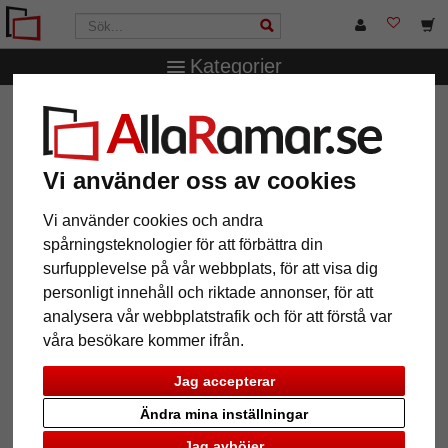
Kategorier
AllaRamar.se
Ramstorlek
59,4x84,1 cm (A1)
Träram
Inca
Träram Inca
Vi använder oss av cookies
Vi använder cookies och andra
spårningsteknologier för att förbättra din
surfupplevelse på vår webbplats, för att visa dig
personligt innehåll och riktade annonser, för att
analysera vår webbplatstrafik och för att förstå var
våra besökare kommer ifrån.
Jag accepterar
Ändra mina inställningar
Tillbaka
Näst
Jag avböjer