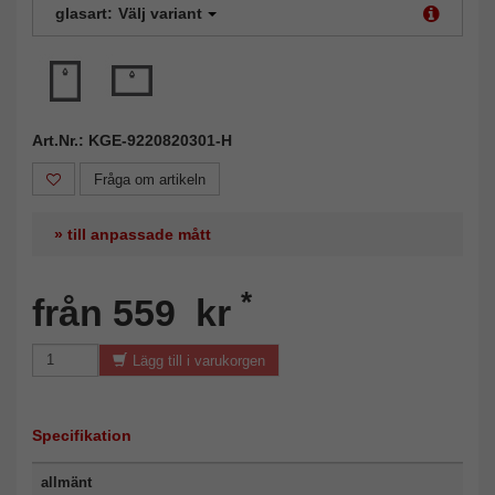
glasart:
Välj variant
Art.Nr.: KGE-9220820301-H
Fråga om artikeln
» till anpassade mått
*
från 559 kr
Lägg till i varukorgen
Specifikation
allmänt