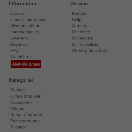
Information
Service
Om oss
Kontakt
Juridisk information
Hjälp
Allmänna villkor
Varukorg
Integritetspolicy
Mitt konto
Leverans
Minneslista
Ångerrätt
Min önskelista
FAQ
Offentlig önskelista
Nyhetsbrev
Återkalla avtalet
Kategorier
Ramtyp
Övriga produkter
Ramstorlek
Märken
Ramar efter mått
Passepartouter
Tillbehör