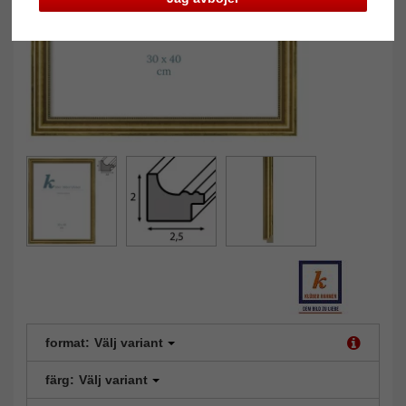
format:
Välj variant
färg:
Välj variant