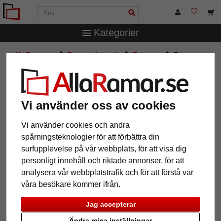
Kategorier
AllaRamar.se
Ramar efter mått
Träramar
Träram
Karuru måttbeställd
Träram Karuru måttbeställd
Vi använder oss av cookies
Vi använder cookies och andra
spårningsteknologier för att förbättra din
surfupplevelse på vår webbplats, för att visa dig
personligt innehåll och riktade annonser, för att
analysera vår webbplatstrafik och för att förstå var
våra besökare kommer ifrån.
Jag accepterar
Tillbaka
Näst
Ändra mina inställningar