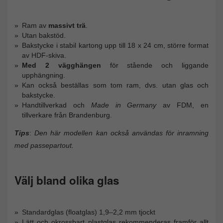
Ram av
massivt trä
.
Utan bakstöd.
Bakstycke i stabil kartong upp till 18 x 24 cm, större format
av HDF-skiva.
Med 2 vägghängen
för stående och liggande
upphängning.
Kan också beställas som tom ram, dvs. utan glas och
bakstycke.
Handtillverkad och
Made in Germany
av FDM, en
tillverkare från Brandenburg.
Tips
:
Den här modellen kan också användas för inramning
med passepartout.
Välj bland olika glas
Standardglas (floatglas) 1,9–2,2 mm tjockt
Lätt och okrossbart plastglas rekommenderas framför allt