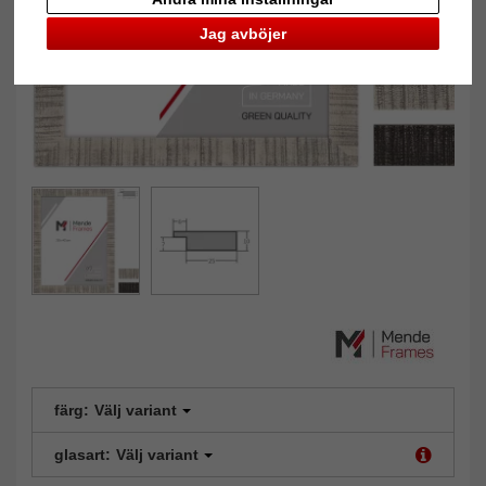
Jag avböjer
färg:
Välj variant
glasart:
Välj variant