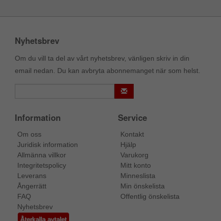
Nyhetsbrev
Om du vill ta del av vårt nyhetsbrev, vänligen skriv in din
email nedan. Du kan avbryta abonnemanget när som helst.
Information
Service
Om oss
Kontakt
Juridisk information
Hjälp
Allmänna villkor
Varukorg
Integritetspolicy
Mitt konto
Leverans
Minneslista
Ångerrätt
Min önskelista
FAQ
Offentlig önskelista
Nyhetsbrev
Återkalla avtalet