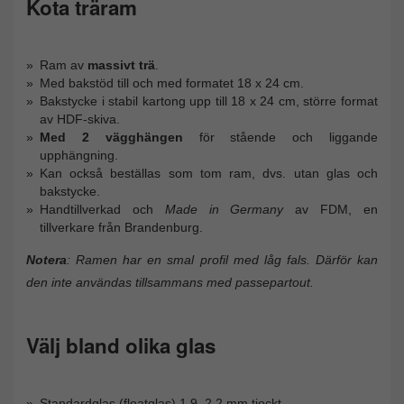
Kota träram
Ram av
massivt trä
.
Med bakstöd till och med formatet 18 x 24 cm.
Bakstycke i stabil kartong upp till 18 x 24 cm, större format
av HDF-skiva.
Med 2 vägghängen
för stående och liggande
upphängning.
Kan också beställas som tom ram, dvs. utan glas och
bakstycke.
Handtillverkad och
Made in Germany
av FDM, en
tillverkare från Brandenburg.
Notera
: Ramen har en smal profil med låg fals. Därför kan
den inte användas tillsammans med passepartout.
Välj bland olika glas
Standardglas (floatglas) 1,9–2,2 mm tjockt