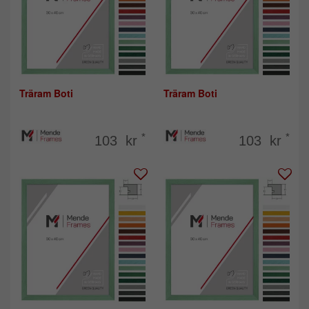
Träram Boti
Träram Boti
*
*
103 kr
103 kr