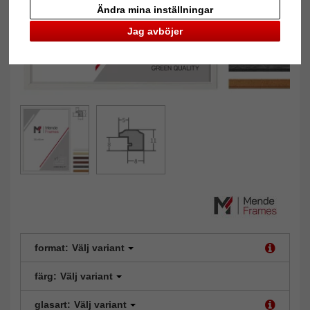
Ändra mina inställningar
Jag avböjer
format:
Välj variant
färg:
Välj variant
glasart:
Välj variant