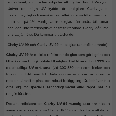
konstglaset, som redan erbjuder ett mycket högt UV-skydd.
Utöver det höga UV-skyddet är anti-glare Clarity-glaset
nästan osynligt och minskar restreflektionerna till ett maximalt
minimum på 1%. Vanligt antireflexglas från andra bildramar
och den interferensoptiskt antireflekterande Clarity går inte
ens att jämföra. Du kommer att älska den!
Clarity UV 99 och Clarity UV 99 museiglas (antireflekterande):
Clarity UV 99
är ett icke-reflekterande glas som går i grönt och
tillverkas med högkvalitativt floatglas. Det filtrerar bort
99% av
de skadliga UV-strålarna
(vid 300-380 nm) som bleker och
förstör din bild över tid. Båda sidorna av glaset är försedda
med en särskilt repfast och robust beläggning. Du behöver inte
oroa dig för speciella rengöringsmedel eller repor när du
rengör fönstret.
Det anti-reflekterande
Clarity UV 99-museiglaset
har nästan
samma egenskaper som Clarity UV 99-floatglas, bara att det är