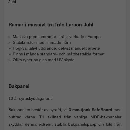
Juhl.
Ramar i massivt trä från Larson-Juhl
Massiva premiumramar i trä tillverkade i Europa
Stabila lister med limmade hörn
Högkvalitativt utförande, delvist manuellt arbete
Finns i många standard- och måttbeställda format
Olika typer av glas med UV-skydd
Bakpanel
10 år syraskyddsgaranti
Bakpanelen består av syrafri, vit
3 mm-tjock SafeBoard
med
buffrad kärna. Till skillnad från vanliga MDF-bakpaneler
skyddar denna extremt stabila bakpanelspapp din bild från