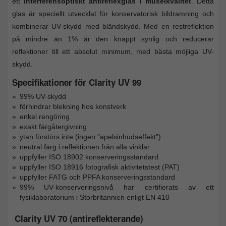
ett
interferensoptiskt antireflexglas i museikvalitet
. Detta
glas är speciellt utvecklat för konservatorisk bildramning och
kombinerar UV-skydd med bländskydd. Med en restreflektion
på mindre än 1% är den knappt synlig och reducerar
reflektioner till ett absolut minimum, med bästa möjliga UV-
skydd.
Specifikationer för Clarity UV 99
99% UV-skydd
förhindrar blekning hos konstverk
enkel rengöring
exakt färgåtergivning
ytan förstörs inte (ingen "apelsinhudseffekt")
neutral färg i reflektionen från alla vinklar
uppfyller ISO 18902 konserveringsstandard
uppfyller ISO 18916 fotografisk aktivitetstest (PAT)
uppfyller FATG och PPFA konserveringsstandard
99% UV-konserveringsnivå har certifierats av ett
fysiklaboratorium i Storbritannien enligt EN 410
Clarity UV 70 (antireflekterande)