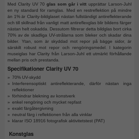
Med Clarity UV 70
glas som går i vitt
upprättar Larson-Juhl
en ny standard för ramglas. Med en restreflektion på mindre
än 1% är Clarity-bildglaset nästan fullständigt antireflekterande
och till skillnad från vanligt matt antireflexglas blir bildens färger
nästan helt oskadda. Dessutom filtrerar detta bildglas bort cirka
70% av de skadliga UV-strålarna som bleker och skadar dina
bilder. Ytan, som är skyddad mot repor på bägge sidor, är
särskilt robust mot repor och rengöringsmedel. I kategorin
museiglas har Clarity från Larson-Juhl ett utmärkt förhållande
mellan pris och prestanda.
Specifikationer Clarity UV 70
70% UV-skydd
Interferensoptiskt antireflekterande, därför nästan inga
reflektioner
förhindrar blekning av konstverk
enkel rengöring och mycket repfast
exakt färgåtergivning
neutral färg i reflektionen från alla vinklar
klarar ISO 18916 fotografisk aktivitetstest (PAT)
Konstglas