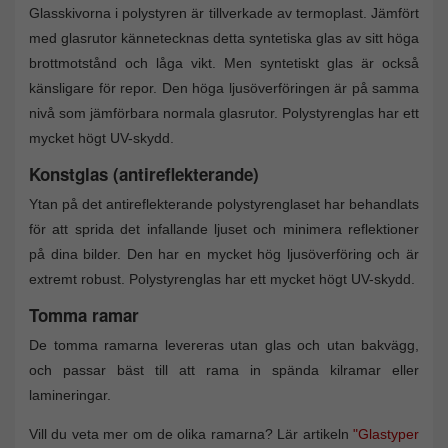
Glasskivorna i polystyren är tillverkade av termoplast. Jämfört
med glasrutor kännetecknas detta syntetiska glas av sitt höga
brottmotstånd och låga vikt. Men syntetiskt glas är också
känsligare för repor. Den höga ljusöverföringen är på samma
nivå som jämförbara normala glasrutor. Polystyrenglas har ett
mycket högt UV-skydd.
Konstglas (antireflekterande)
Ytan på det antireflekterande polystyrenglaset har behandlats
för att sprida det infallande ljuset och minimera reflektioner
på dina bilder. Den har en mycket hög ljusöverföring och är
extremt robust. Polystyrenglas har ett mycket högt UV-skydd.
Tomma ramar
De tomma ramarna levereras utan glas och utan bakvägg,
och passar bäst till att rama in spända kilramar eller
lamineringar.
Vill du veta mer om de olika ramarna? Lär artikeln
"Glastyper