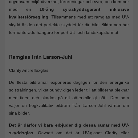
ogynnsam miljöpåverkan, föroreningar och syra, och kommer
med en
10-årig syraskyddsgaranti inklusive
kvalitetsförsegling
. Tillsammans med ett ramglas med UV-
skydd är den det perfekta skyddet för din bild. Bildramen har
förmonterade hängare för porträtt- och landskapsformat.
Ramglas från Larson-Juhl
Clarity Antireflexglas
De flesta bildramar exponeras dagligen för den energirika
solstrålningen, vilket oundvikligen leder till att bilderna bleknar
med tiden och skadas på ett oåterkalleligt sätt. Den som
väljer en högkvalitativ bildram från Larson-Juhl värnar om
sina bilder.
Det är därför vi bara erbjuder dig dessa ramar med UV-
skyddsglas
. Oavsett om det är UV-glaset Clarity eller