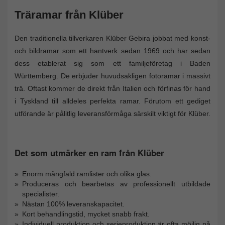
Träramar från Klüber
Den traditionella tillverkaren Klüber Gebira jobbat med konst-
och bildramar som ett hantverk sedan 1969 och har sedan
dess etablerat sig som ett familjeföretag i Baden
Württemberg. De erbjuder huvudsakligen fotoramar i massivt
trä. Oftast kommer de direkt från Italien och förfinas för hand
i Tyskland till alldeles perfekta ramar. Förutom ett gediget
utförande är pålitlig leveransförmåga särskilt viktigt för Klüber.
Det som utmärker en ram från Klüber
Enorm mångfald ramlister och olika glas.
Produceras och bearbetas av professionellt utbildade
specialister.
Nästan 100% leveranskapacitet.
Kort behandlingstid, mycket snabb frakt.
Individuell produktion och serieproduktion är ofta möjlig på