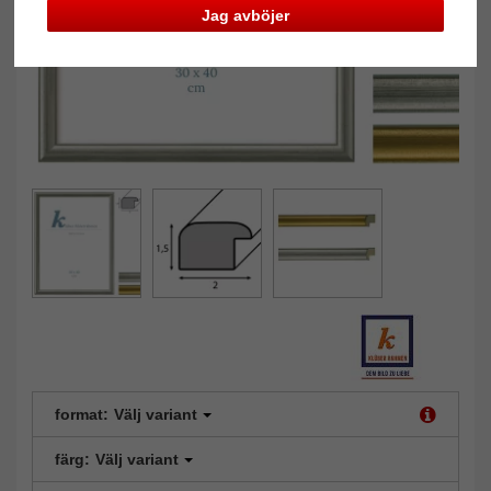
Jag avböjer
format:
Välj variant
färg:
Välj variant