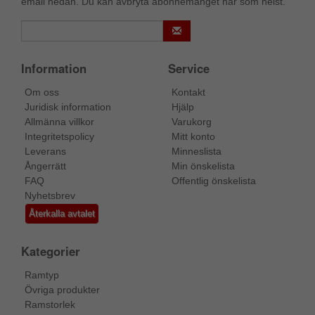
email nedan. Du kan avbryta abonnemanget när som helst.
Information
Service
Om oss
Kontakt
Juridisk information
Hjälp
Allmänna villkor
Varukorg
Integritetspolicy
Mitt konto
Leverans
Minneslista
Ångerrätt
Min önskelista
FAQ
Offentlig önskelista
Nyhetsbrev
Återkalla avtalet
Kategorier
Ramtyp
Övriga produkter
Ramstorlek