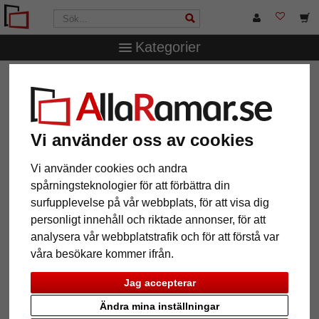
Kategorier
AllaRamar.se
Ramstorlek
42x59,4 cm (A2)
Träram La
Gomera
Träram La Gomera
Vi använder oss av cookies
Vi använder cookies och andra
spårningsteknologier för att förbättra din
surfupplevelse på vår webbplats, för att visa dig
personligt innehåll och riktade annonser, för att
analysera vår webbplatstrafik och för att förstå var
våra besökare kommer ifrån.
Jag accepterar
Tillbaka
Näst
Ändra mina inställningar