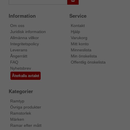
Information
Service
Om oss
Kontakt
Juridisk information
Hjälp
Allmänna villkor
Varukorg
Integritetspolicy
Mitt konto
Leverans
Minneslista
Ångerrätt
Min önskelista
FAQ
Offentlig önskelista
Nyhetsbrev
Återkalla avtalet
Kategorier
Ramtyp
Övriga produkter
Ramstorlek
Märken
Ramar efter mått