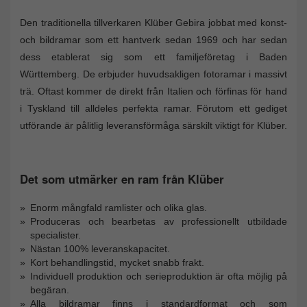
Den traditionella tillverkaren Klüber Gebira jobbat med konst-
och bildramar som ett hantverk sedan 1969 och har sedan
dess etablerat sig som ett familjeföretag i Baden
Württemberg. De erbjuder huvudsakligen fotoramar i massivt
trä. Oftast kommer de direkt från Italien och förfinas för hand
i Tyskland till alldeles perfekta ramar. Förutom ett gediget
utförande är pålitlig leveransförmåga särskilt viktigt för Klüber.
Det som utmärker en ram från Klüber
Enorm mångfald ramlister och olika glas.
Produceras och bearbetas av professionellt utbildade
specialister.
Nästan 100% leveranskapacitet.
Kort behandlingstid, mycket snabb frakt.
Individuell produktion och serieproduktion är ofta möjlig på
begäran.
Alla bildramar finns i standardformat och som