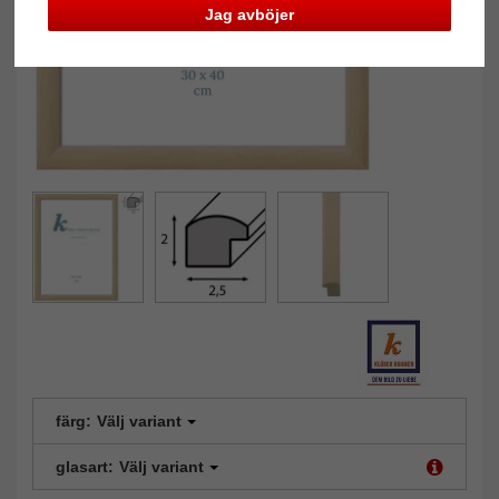
Jag avböjer
färg:
Välj variant
glasart:
Välj variant