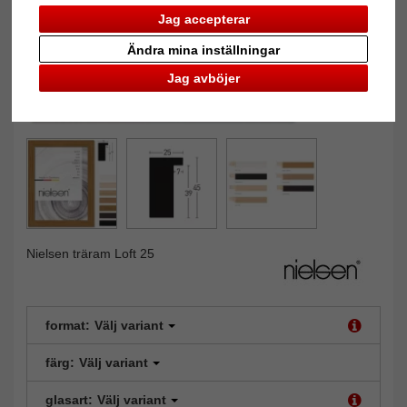
Jag accepterar
Ändra mina inställningar
Jag avböjer
Nielsen träram Loft 25
format:
Välj variant
färg:
Välj variant
glasart:
Välj variant