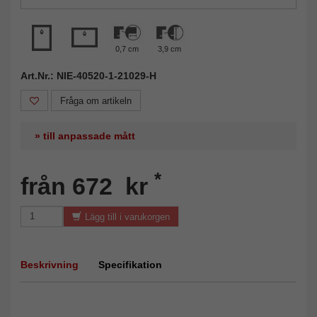
0,7 cm
3,9 cm
Art.Nr.: NIE-40520-1-21029-H
Fråga om artikeln
» till anpassade mått
*
från 672 kr
Lägg till i varukorgen
Beskrivning
Specifikation