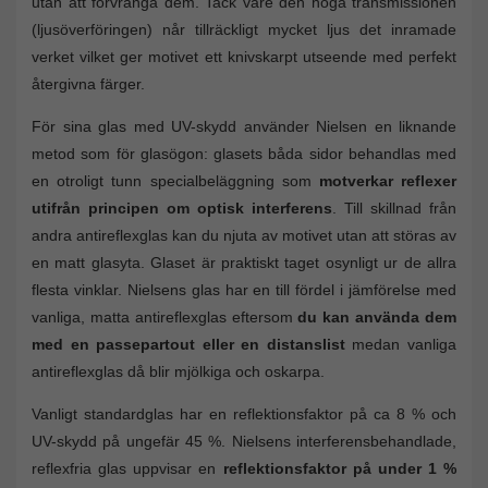
utan att förvränga dem. Tack vare den höga transmissionen
(ljusöverföringen) når tillräckligt mycket ljus det inramade
verket vilket ger motivet ett knivskarpt utseende med perfekt
återgivna färger.
För sina glas med UV-skydd använder Nielsen en liknande
metod som för glasögon: glasets båda sidor behandlas med
en otroligt tunn specialbeläggning som
motverkar reflexer
utifrån principen om optisk interferens
. Till skillnad från
andra antireflexglas kan du njuta av motivet utan att störas av
en matt glasyta. Glaset är praktiskt taget osynligt ur de allra
flesta vinklar. Nielsens glas har en till fördel i jämförelse med
vanliga, matta antireflexglas eftersom
du kan använda dem
med en passepartout eller en distanslist
medan vanliga
antireflexglas då blir mjölkiga och oskarpa.
Vanligt standardglas har en reflektionsfaktor på ca 8 % och
UV-skydd på ungefär 45 %. Nielsens interferensbehandlade,
reflexfria glas uppvisar en
reflektionsfaktor på under 1 %