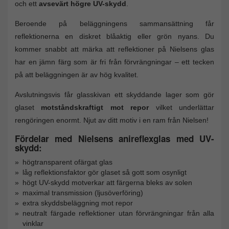
och ett
avsevärt högre UV-skydd
.
Beroende på beläggningens sammansättning får
reflektionerna en diskret blåaktig eller grön nyans. Du
kommer snabbt att märka att reflektioner på Nielsens glas
har en jämn färg som är fri från förvrängningar – ett tecken
på att beläggningen är av hög kvalitet.
Avslutningsvis får glasskivan ett skyddande lager som gör
glaset
motståndskraftigt mot repor
vilket underlättar
rengöringen enormt. Njut av ditt motiv i en ram från Nielsen!
Fördelar med Nielsens anireflexglas med UV-
skydd:
högtransparent ofärgat glas
låg reflektionsfaktor gör glaset så gott som osynligt
högt UV-skydd motverkar att färgerna bleks av solen
maximal transmission (ljusöverföring)
extra skyddsbeläggning mot repor
neutralt färgade reflektioner utan förvrängningar från alla
vinklar