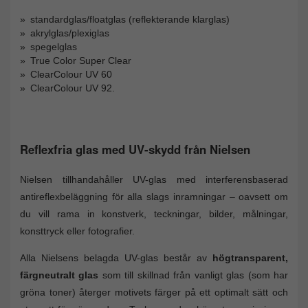
standardglas/floatglas (reflekterande klarglas)
akrylglas/plexiglas
spegelglas
True Color Super Clear
ClearColour UV 60
ClearColour UV 92.
Reflexfria glas med UV-skydd från Nielsen
Nielsen tillhandahåller UV-glas med interferensbaserad
antireflexbeläggning för alla slags inramningar – oavsett om
du vill rama in konstverk, teckningar, bilder, målningar,
konsttryck eller fotografier.
Alla Nielsens belagda UV-glas består av
högtransparent,
färgneutralt glas
som till skillnad från vanligt glas (som har
gröna toner) återger motivets färger på ett optimalt sätt och