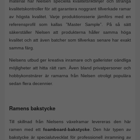
material har Nielsen speciella kvalitetsriktlinjer och stränga
kvalitetskontroller för att garantera noggrant tillverkade ramar
av högsta kvalitet. Varje produktionsserie jämförs med en
referensprofil som kallas ”Master Sample”. På så sätt
säkerställer Nielsen att produkterna håller samma höga
kvalitet och att även batcher som tillverkas senare har exakt
samma färg.
Nielsens utbud ger kreativa inramare och gallerister oändliga
möjligheter att hitta rätt ram. Även bland privatpersoner och
hobbykonstnärer är ramarna från Nielsen otroligt populära
sedan flera decennier.
Ramens bakstycke
Till skillnad från Nielsens växelramar levereras den här
ramen med ett
foamboard-bakstycke
. Den här typen av
bakstycke är specialutvecklat för professionell inramning av