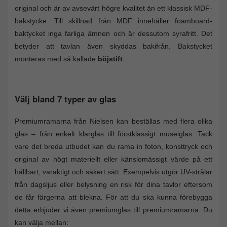
original och är av avsevärt högre kvalitet än ett klassisk MDF-
bakstycke. Till skillnad från MDF innehåller foamboard-
baktycket inga farliga ämnen och är dessutom syrafritt. Det
betyder att tavlan även skyddas bakifrån. Bakstycket
monteras med så kallade
böjstift
.
Välj bland 7 typer av glas
Premiumramarna från Nielsen kan beställas med flera olika
glas – från enkelt klarglas till förstklassigt museiglas. Tack
vare det breda utbudet kan du rama in foton, konsttryck och
original av högt materiellt eller känslomässigt värde på ett
hållbart, varaktigt och säkert sätt. Exempelvis utgör UV-strålar
från dagsljus eller belysning en risk för dina tavlor eftersom
de får färgerna att blekna. För att du ska kunna förebygga
detta erbjuder vi även premiumglas till premiumramarna. Du
kan välja mellan: