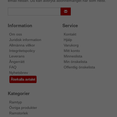
email nedan. Du kan avbryta abonnemanget när som helst.
Information
Service
Om oss
Kontakt
Juridisk information
Hjälp
Allmänna villkor
Varukorg
Integritetspolicy
Mitt konto
Leverans
Minneslista
Ångerrätt
Min önskelista
FAQ
Offentlig önskelista
Nyhetsbrev
Återkalla avtalet
Kategorier
Ramtyp
Övriga produkter
Ramstorlek