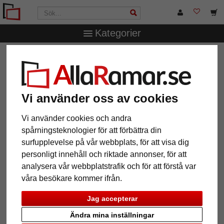
Kategorier
AllaRamar.se
Ramstorlek
21x29,7 cm (A4)
Träram
Los Silos
Träram Los Silos
Vi använder oss av cookies
Vi använder cookies och andra
spårningsteknologier för att förbättra din
surfupplevelse på vår webbplats, för att visa dig
personligt innehåll och riktade annonser, för att
analysera vår webbplatstrafik och för att förstå var
våra besökare kommer ifrån.
Jag accepterar
Tillbaka
Näst
Ändra mina inställningar