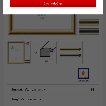
Jag avböjer
format:
Välj variant
färg:
Välj variant