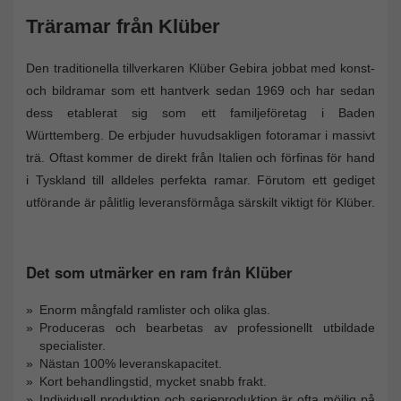
Träramar från Klüber
Den traditionella tillverkaren Klüber Gebira jobbat med konst-
och bildramar som ett hantverk sedan 1969 och har sedan
dess etablerat sig som ett familjeföretag i Baden
Württemberg. De erbjuder huvudsakligen fotoramar i massivt
trä. Oftast kommer de direkt från Italien och förfinas för hand
i Tyskland till alldeles perfekta ramar. Förutom ett gediget
utförande är pålitlig leveransförmåga särskilt viktigt för Klüber.
Det som utmärker en ram från Klüber
Enorm mångfald ramlister och olika glas.
Produceras och bearbetas av professionellt utbildade
specialister.
Nästan 100% leveranskapacitet.
Kort behandlingstid, mycket snabb frakt.
Individuell produktion och serieproduktion är ofta möjlig på