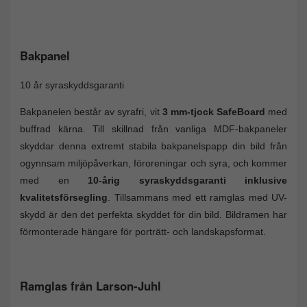
Bakpanel
10 år syraskyddsgaranti
Bakpanelen består av syrafri, vit
3 mm-tjock SafeBoard
med
buffrad kärna. Till skillnad från vanliga MDF-bakpaneler
skyddar denna extremt stabila bakpanelspapp din bild från
ogynnsam miljöpåverkan, föroreningar och syra, och kommer
med en
10-årig syraskyddsgaranti inklusive
kvalitetsförsegling
. Tillsammans med ett ramglas med UV-
skydd är den det perfekta skyddet för din bild. Bildramen har
förmonterade hängare för porträtt- och landskapsformat.
Ramglas från Larson-Juhl