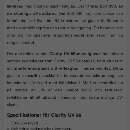
tillverkas med högkvalitativt floatglas. Det filtrerar bort
99% av
de skadliga UV-strålarna
(vid 300-380 nm) som bleker och
förstör din bild över tid. Båda sidorna av glaset är försedda
med en särskilt repfast och robust beläggning. Du behöver inte
oroa dig för speciella rengöringsmedel eller repor när du
rengör fönstret.
Det anti-reflekterande
Clarity UV 99-museiglaset
har nästan
samma egenskaper som Clarity UV 99-floatglas, bara att det är
ett
interferensoptiskt antireflexglas i museikvalitet
. Detta
glas är speciellt utvecklat för konservatorisk bildramning och
kombinerar UV-skydd med bländskydd. Med en restreflektion
på mindre än 1% är den knappt synlig och reducerar
reflektioner till ett absolut minimum, med bästa möjliga UV-
skydd.
Specifikationer för Clarity UV 99
99% UV-skydd
förhindrar blekning hos konstverk