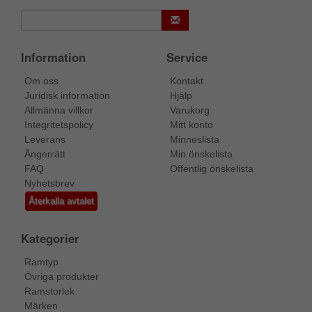
Information
Service
Om oss
Kontakt
Juridisk information
Hjälp
Allmänna villkor
Varukorg
Integritetspolicy
Mitt konto
Leverans
Minneslista
Ångerrätt
Min önskelista
FAQ
Offentlig önskelista
Nyhetsbrev
Återkalla avtalet
Kategorier
Ramtyp
Övriga produkter
Ramstorlek
Märken