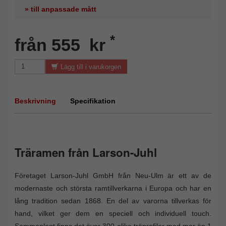
» till anpassade mått
*
från 555 kr
Lägg till i varukorgen
Beskrivning
Specifikation
Träramen från Larson-Juhl
Företaget Larson-Juhl GmbH från Neu-Ulm är ett av de
modernaste och största ramtillverkarna i Europa och har en
lång tradition sedan 1868. En del av varorna tillverkas för
hand, vilket ger dem en speciell och individuell touch.
Sammanlagt finns det över 300 olika träprofiler med mer än 1