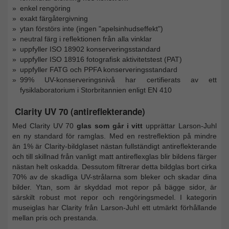
enkel rengöring
exakt färgåtergivning
ytan förstörs inte (ingen "apelsinhudseffekt")
neutral färg i reflektionen från alla vinklar
uppfyller ISO 18902 konserveringsstandard
uppfyller ISO 18916 fotografisk aktivitetstest (PAT)
uppfyller FATG och PPFA konserveringsstandard
99% UV-konserveringsnivå har certifierats av ett
fysiklaboratorium i Storbritannien enligt EN 410
Clarity UV 70 (antireflekterande)
Med Clarity UV 70
glas som går i vitt
upprättar Larson-Juhl
en ny standard för ramglas. Med en restreflektion på mindre
än 1% är Clarity-bildglaset nästan fullständigt antireflekterande
och till skillnad från vanligt matt antireflexglas blir bildens färger
nästan helt oskadda. Dessutom filtrerar detta bildglas bort cirka
70% av de skadliga UV-strålarna som bleker och skadar dina
bilder. Ytan, som är skyddad mot repor på bägge sidor, är
särskilt robust mot repor och rengöringsmedel. I kategorin
museiglas har Clarity från Larson-Juhl ett utmärkt förhållande
mellan pris och prestanda.