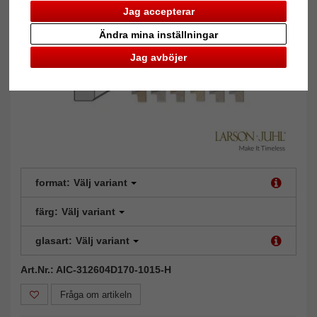
Jag accepterar
Ändra mina inställningar
Jag avböjer
format:
Välj variant
färg:
Välj variant
glasart:
Välj variant
Art.Nr.: AIC-312604D170-1015-H
Fråga om artikeln