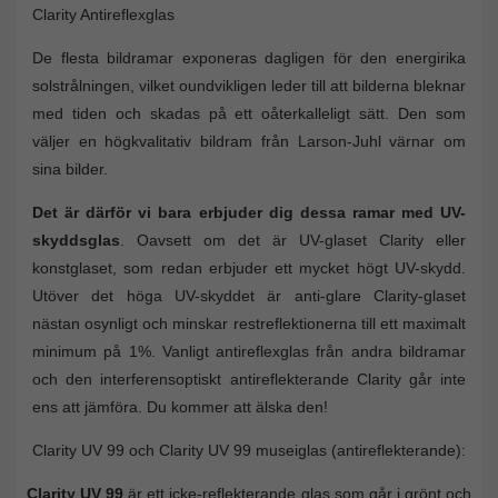
Clarity Antireflexglas
De flesta bildramar exponeras dagligen för den energirika
solstrålningen, vilket oundvikligen leder till att bilderna bleknar
med tiden och skadas på ett oåterkalleligt sätt. Den som
väljer en högkvalitativ bildram från Larson-Juhl värnar om
sina bilder.
Det är därför vi bara erbjuder dig dessa ramar med UV-
skyddsglas
. Oavsett om det är UV-glaset Clarity eller
konstglaset, som redan erbjuder ett mycket högt UV-skydd.
Utöver det höga UV-skyddet är anti-glare Clarity-glaset
nästan osynligt och minskar restreflektionerna till ett maximalt
minimum på 1%. Vanligt antireflexglas från andra bildramar
och den interferensoptiskt antireflekterande Clarity går inte
ens att jämföra. Du kommer att älska den!
Clarity UV 99 och Clarity UV 99 museiglas (antireflekterande):
Clarity UV 99
är ett icke-reflekterande glas som går i grönt och