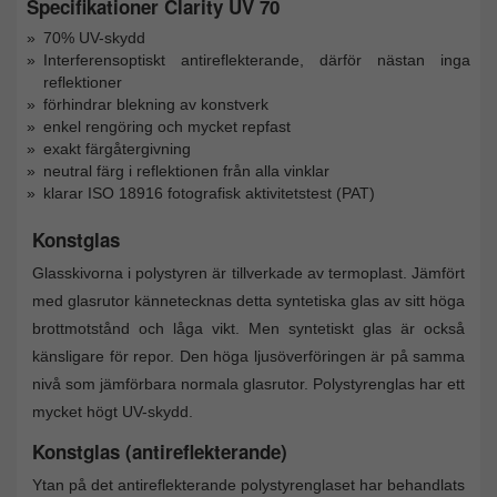
Specifikationer Clarity UV 70
70% UV-skydd
Interferensoptiskt antireflekterande, därför nästan inga
reflektioner
förhindrar blekning av konstverk
enkel rengöring och mycket repfast
exakt färgåtergivning
neutral färg i reflektionen från alla vinklar
klarar ISO 18916 fotografisk aktivitetstest (PAT)
Konstglas
Glasskivorna i polystyren är tillverkade av termoplast. Jämfört
med glasrutor kännetecknas detta syntetiska glas av sitt höga
brottmotstånd och låga vikt. Men syntetiskt glas är också
känsligare för repor. Den höga ljusöverföringen är på samma
nivå som jämförbara normala glasrutor. Polystyrenglas har ett
mycket högt UV-skydd.
Konstglas (antireflekterande)
Ytan på det antireflekterande polystyrenglaset har behandlats