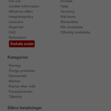
Om oss
Kontakt
Juridisk information
Hjälp
Allmänna villkor
Varukorg
Integritetspolicy
Mitt konto
Leverans
Minneslista
Ångerrätt
Min önskelista
FAQ
Offentlig önskelista
Nyhetsbrev
Återkalla avtalet
Kategorier
Ramtyp
Övriga produkter
Ramstorlek
Märken
Ramar efter mått
Passepartouter
Tillbehör
Säkra betalningar