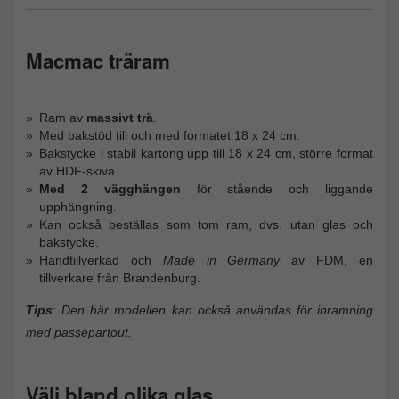
Macmac träram
Ram av
massivt trä
.
Med bakstöd till och med formatet 18 x 24 cm.
Bakstycke i stabil kartong upp till 18 x 24 cm, större format
av HDF-skiva.
Med 2 vägghängen
för stående och liggande
upphängning.
Kan också beställas som tom ram, dvs. utan glas och
bakstycke.
Handtillverkad och
Made in Germany
av FDM, en
tillverkare från Brandenburg.
Tips
:
Den här modellen kan också användas för inramning
med passepartout.
Välj bland olika glas