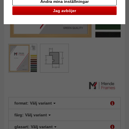
Ändra mina inställningar
Jag avböjer
format:
Välj variant
färg:
Välj variant
glasart:
Välj variant