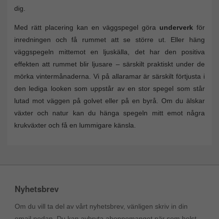
dig.
Med rätt placering kan en väggspegel göra
underverk
för
inredningen och få rummet att se större ut. Eller häng
väggspegeln mittemot en ljuskälla, det har den positiva
effekten att rummet blir ljusare – särskilt praktiskt under de
mörka vintermånaderna. Vi på allaramar är särskilt förtjusta i
den lediga looken som uppstår av en stor spegel som står
lutad mot väggen på golvet eller på en byrå. Om du älskar
växter och natur kan du hänga spegeln mitt emot några
krukväxter och få en lummigare känsla.
Nyhetsbrev
Om du vill ta del av vårt nyhetsbrev, vänligen skriv in din
email nedan. Du kan avbryta abonnemanget när som helst.