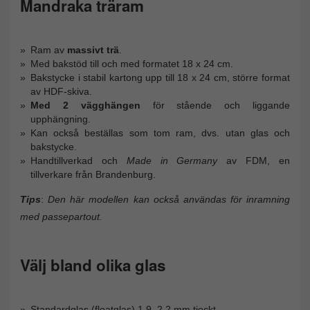
Mandraka träram
Ram av
massivt trä
.
Med bakstöd till och med formatet 18 x 24 cm.
Bakstycke i stabil kartong upp till 18 x 24 cm, större format
av HDF-skiva.
Med 2 vägghängen
för stående och liggande
upphängning.
Kan också beställas som tom ram, dvs. utan glas och
bakstycke.
Handtillverkad och
Made in Germany
av FDM, en
tillverkare från Brandenburg.
Tips
:
Den här modellen kan också användas för inramning
med passepartout.
Välj bland olika glas
Standardglas (floatglas) 1,9–2,2 mm tjockt