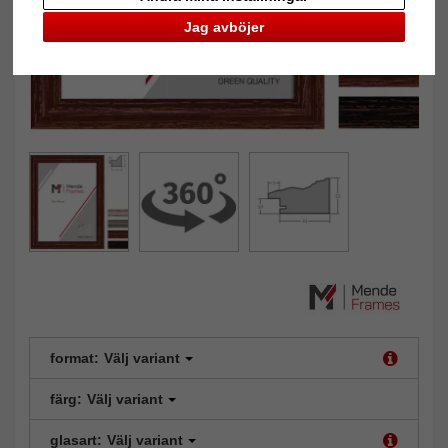
Jag avböjer
format:
Välj variant
färg:
Välj variant
glasart:
Välj variant