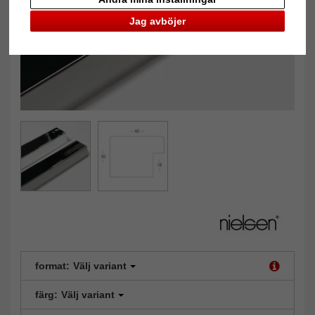
Jag avböjer
format:
Välj variant
färg:
Välj variant