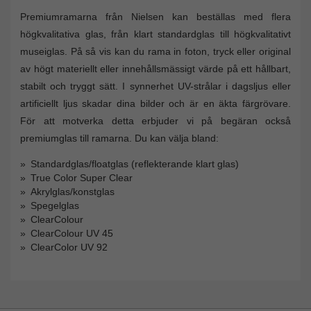
Premiumramarna från Nielsen kan beställas med flera
högkvalitativa glas, från klart standardglas till högkvalitativt
museiglas. På så vis kan du rama in foton, tryck eller original
av högt materiellt eller innehållsmässigt värde på ett hållbart,
stabilt och tryggt sätt. I synnerhet UV-strålar i dagsljus eller
artificiellt ljus skadar dina bilder och är en äkta färgrövare.
För att motverka detta erbjuder vi på begäran också
premiumglas till ramarna. Du kan välja bland:
Standardglas/floatglas (reflekterande klart glas)
True Color Super Clear
Akrylglas/konstglas
Spegelglas
ClearColour
ClearColour UV 45
ClearColor UV 92