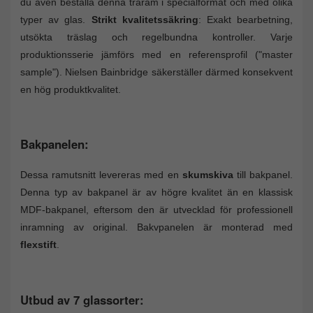
du även beställa denna träram i specialformat och med olika
typer av glas.
Strikt kvalitetssäkring
: Exakt bearbetning,
utsökta träslag och regelbundna kontroller. Varje
produktionsserie jämförs med en referensprofil ("master
sample"). Nielsen Bainbridge säkerställer därmed konsekvent
en hög produktkvalitet.
Bakpanelen:
Dessa ramutsnitt levereras med en
skumskiva
till bakpanel.
Denna typ av bakpanel är av högre kvalitet än en klassisk
MDF-bakpanel, eftersom den är utvecklad för professionell
inramning av original. Bakvpanelen är monterad med
flexstift
.
Utbud av 7 glassorter: