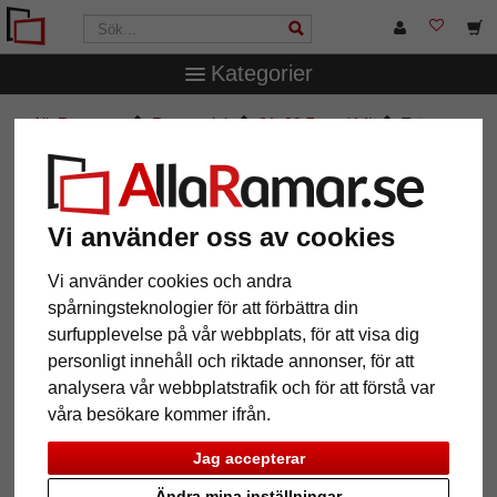
Kategorier
AllaRamar.se
Ramstorlek
21x29,7 cm (A4)
Träram
Matrix 40
Träram Matrix 40
Vi använder oss av cookies
Vi använder cookies och andra
spårningsteknologier för att förbättra din
surfupplevelse på vår webbplats, för att visa dig
personligt innehåll och riktade annonser, för att
analysera vår webbplatstrafik och för att förstå var
våra besökare kommer ifrån.
Jag accepterar
Tillbaka
Näst
Ändra mina inställningar