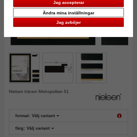
Jag accepterar
Ändra mina inställningar
Jag avböjer
Nielsen träram Metropolitan 51
format:
Välj variant
färg:
Välj variant