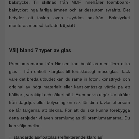
bakstycke. Till skillnad från MDF innehåller foamboard-
baktycket inga farliga ämnen och är dessutom syrafritt. Det
betyder att tavlan även skyddas bakifrån. Bakstycket
monteras med så kallade
böjstift
.
Välj bland 7 typer av glas
Premiumramarna från Nielsen kan beställas med flera olika
glas – från enkelt klarglas till förstklassigt museiglas. Tack
vare det breda utbudet kan du rama in foton, konsttryck och
original av högt materiellt eller känslomässigt värde på ett
hållbart, varaktigt och säkert sätt. Exempelvis utgör UV-strålar
från dagsljus eller belysning en risk för dina tavlor eftersom
de får färgerna att blekna. För att du ska kunna förebygga
detta erbjuder vi även premiumglas till premiumramarna. Du
kan välja mellan:
standardglas/floatglas (reflekterande klarglas)