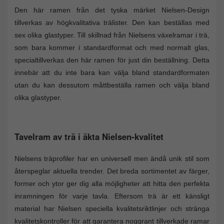
Den här ramen från det tyska märket Nielsen-Design
tillverkas av högkvalitativa trälister. Den kan beställas med
sex olika glastyper. Till skillnad från Nielsens växelramar i trä,
som bara kommer i standardformat och med normalt glas,
specialtillverkas den här ramen för just din beställning. Detta
innebär att du inte bara kan välja bland standardformaten
utan du kan dessutom måttbeställa ramen och välja bland
olika glastyper.
Tavelram av trä i äkta Nielsen-kvalitet
Nielsens träprofiler har en universell men ändå unik stil som
återspeglar aktuella trender. Det breda sortimentet av färger,
former och ytor ger dig alla möjligheter att hitta den perfekta
inramningen för varje tavla. Eftersom trä är ett känsligt
material har Nielsen speciella kvalitetsriktlinjer och stränga
kvalitetskontroller för att garantera noggrant tillverkade ramar