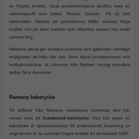
av högsta kvalitet. Varje produktionsserie jämförs med en
referensprofil som kallas ”Master Sample”. På så sätt
säkerställer Nielsen att produkterna håller samma höga
kvalitet och att även batcher som tillverkas senare har exakt
samma färg.
Nielsens utbud ger kreativa inramare och gallerister oändliga
möjligheter att hitta rätt ram. Även bland privatpersoner och
hobbykonstnärer är ramarna från Nielsen otroligt populära
sedan flera decennier.
Ramens bakstycke
Till skillnad från Nielsens växelramar levereras den här
ramen med ett
foamboard-bakstycke
. Den här typen av
bakstycke är specialutvecklat för professionell inramning av
original och är av avsevärt högre kvalitet än ett klassisk MDF-