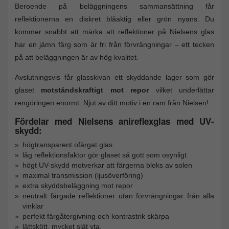
Beroende på beläggningens sammansättning får
reflektionerna en diskret blåaktig eller grön nyans. Du
kommer snabbt att märka att reflektioner på Nielsens glas
har en jämn färg som är fri från förvrängningar – ett tecken
på att beläggningen är av hög kvalitet.
Avslutningsvis får glasskivan ett skyddande lager som gör
glaset
motståndskraftigt mot repor
vilket underlättar
rengöringen enormt. Njut av ditt motiv i en ram från Nielsen!
Fördelar med Nielsens anireflexglas med UV-
skydd:
högtransparent ofärgat glas
låg reflektionsfaktor gör glaset så gott som osynligt
högt UV-skydd motverkar att färgerna bleks av solen
maximal transmission (ljusöverföring)
extra skyddsbeläggning mot repor
neutralt färgade reflektioner utan förvrängningar från alla
vinklar
perfekt färgåtergivning och kontrastrik skärpa
lättskött, mycket slät yta.