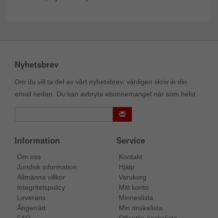
Nyhetsbrev
Om du vill ta del av vårt nyhetsbrev, vänligen skriv in din
email nedan. Du kan avbryta abonnemanget när som helst.
Information
Service
Om oss
Kontakt
Juridisk information
Hjälp
Allmänna villkor
Varukorg
Integritetspolicy
Mitt konto
Leverans
Minneslista
Ångerrätt
Min önskelista
FAQ
Offentlig önskelista