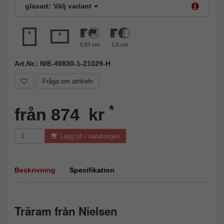
glasart:
Välj variant
0,67 cm
1,6 cm
Art.Nr.: NIE-40830-1-21029-H
Fråga om artikeln
*
från 874 kr
Lägg till i varukorgen
Beskrivning
Specifikation
Träram från Nielsen