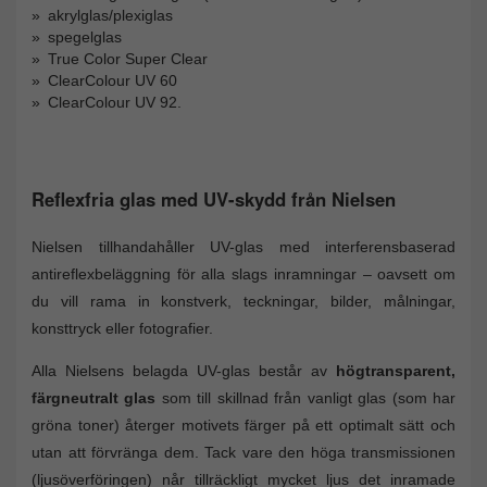
akrylglas/plexiglas
spegelglas
True Color Super Clear
ClearColour UV 60
ClearColour UV 92.
Reflexfria glas med UV-skydd från Nielsen
Nielsen tillhandahåller UV-glas med interferensbaserad
antireflexbeläggning för alla slags inramningar – oavsett om
du vill rama in konstverk, teckningar, bilder, målningar,
konsttryck eller fotografier.
Alla Nielsens belagda UV-glas består av
högtransparent,
färgneutralt glas
som till skillnad från vanligt glas (som har
gröna toner) återger motivets färger på ett optimalt sätt och
utan att förvränga dem. Tack vare den höga transmissionen
(ljusöverföringen) når tillräckligt mycket ljus det inramade