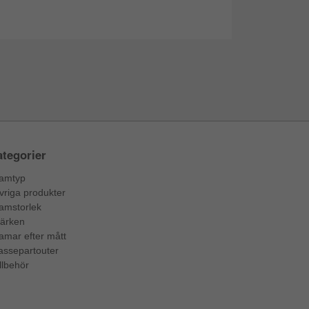
tegorier
amtyp
vriga produkter
amstorlek
ärken
amar efter mått
assepartouter
llbehör