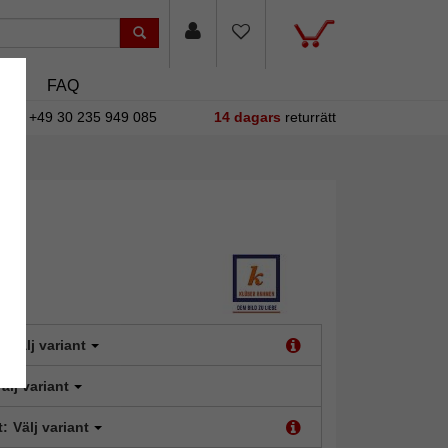
asin
FAQ
+49 30 235 949 085
14 dagars
returrätt
:
Välj variant
älj variant
t:
Välj variant