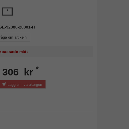
KGE-92380-20301-H
råga om artikeln
 anpassade mått
*
n 306 kr
Lägg till i varukorgen