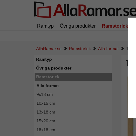
Ramtyp
Övriga produkter
Ramstorlek
AllaRamar.se
Ramstorlek
Alla format
Trär
Ramtyp
Tr
Övriga produkter
Ramstorlek
Alla format
9x13 cm
10x15 cm
13x18 cm
15x20 cm
18x18 cm
Tillba