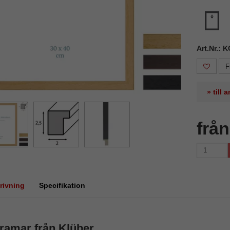
Art.Nr.: 
F
» till
frå
rivning
Specifikation
ramar från Klüber