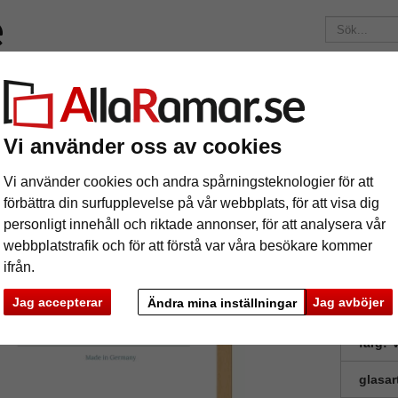
Märken
Ramar efter mått
Passepartouter
Tillbehör
Mag
195 kr
i leveranskostnad.
Oavsett hur mycket du beställer.
Vi använder oss av cookies
am Murcia
äram Murcia
Vi använder cookies och andra spårningsteknologier för att
förbättra din surfupplevelse på vår webbplats, för att visa dig
personligt innehåll och riktade annonser, för att analysera vår
webbplatstrafik och för att förstå var våra besökare kommer
ifrån.
Jag accepterar
Jag avböjer
Ändra mina inställningar
format
färg:
V
glasar
ka
Nästa