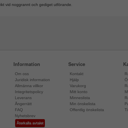
vikt vid noggrannt och gediget utförande.
Information
Service
Ka
Om oss
Kontakt
R
Juridisk information
Hjälp
Ö
Allmänna villkor
Varukorg
R
Integritetspolicy
Mitt konto
M
Leverans
Minneslista
R
Ångerrätt
Min önskelista
P
FAQ
Offentlig önskelista
Ti
Nyhetsbrev
Återkalla avtalet