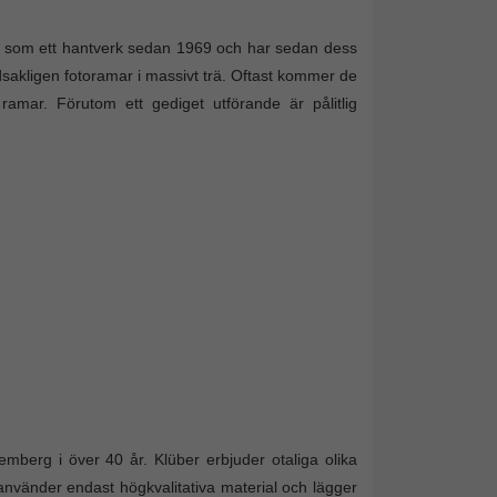
mar som ett hantverk sedan 1969 och har sedan dess
dsakligen fotoramar i massivt trä. Oftast kommer de
a ramar. Förutom ett gediget utförande är pålitlig
emberg i över 40 år. Klüber erbjuder otaliga olika
n använder endast högkvalitativa material och lägger