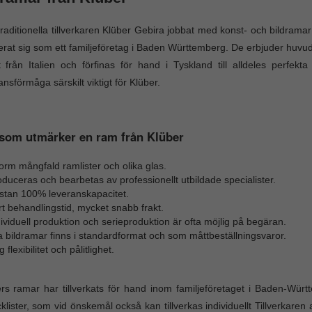
raditionella tillverkaren Klüber Gebira jobbat med konst- och bildra
erat sig som ett familjeföretag i Baden Württemberg. De erbjuder huvu
t från Italien och förfinas för hand i Tyskland till alldeles perfekt
ansförmåga särskilt viktigt för Klüber.
som utmärker en ram från Klüber
rm mångfald ramlister och olika glas.
duceras och bearbetas av professionellt utbildade specialister.
stan 100% leveranskapacitet.
t behandlingstid, mycket snabb frakt.
ividuell produktion och serieproduktion är ofta möjlig på begäran.
a bildramar finns i standardformat och som måttbeställningsvaror.
 flexibilitet och pålitlighet.
rs ramar har tillverkats för hand inom familjeföretaget i Baden-Württ
klister, som vid önskemål också kan tillverkas individuellt Tillverkare