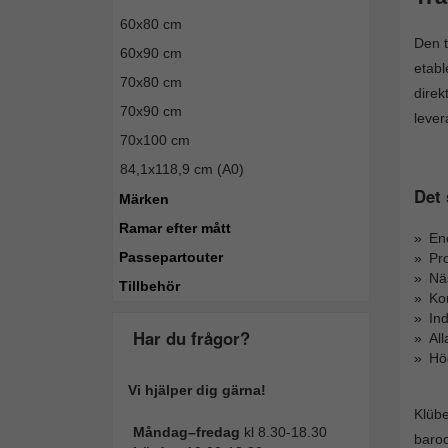
60x80 cm
Den t
60x90 cm
etabl
70x80 cm
direk
70x90 cm
lever
70x100 cm
84,1x118,9 cm (A0)
Det 
Märken
Ramar efter mått
Eno
Passepartouter
Pro
Nä
Tillbehör
Kor
Ind
Har du frågor?
All
Hög
Vi hjälper dig gärna!
Klübe
Måndag–fredag
kl 8.30-18.30
baroc