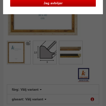
Jag avböjer
färg:
Välj variant
glasart:
Välj variant