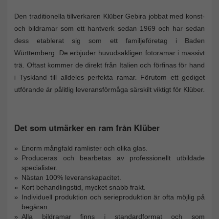
Den traditionella tillverkaren Klüber Gebira jobbat med konst-
och bildramar som ett hantverk sedan 1969 och har sedan
dess etablerat sig som ett familjeföretag i Baden
Württemberg. De erbjuder huvudsakligen fotoramar i massivt
trä. Oftast kommer de direkt från Italien och förfinas för hand
i Tyskland till alldeles perfekta ramar. Förutom ett gediget
utförande är pålitlig leveransförmåga särskilt viktigt för Klüber.
Det som utmärker en ram från Klüber
Enorm mångfald ramlister och olika glas.
Produceras och bearbetas av professionellt utbildade
specialister.
Nästan 100% leveranskapacitet.
Kort behandlingstid, mycket snabb frakt.
Individuell produktion och serieproduktion är ofta möjlig på
begäran.
Alla bildramar finns i standardformat och som