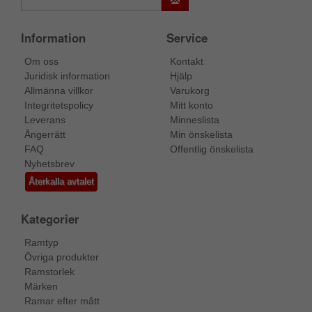
Information
Service
Om oss
Kontakt
Juridisk information
Hjälp
Allmänna villkor
Varukorg
Integritetspolicy
Mitt konto
Leverans
Minneslista
Ångerrätt
Min önskelista
FAQ
Offentlig önskelista
Nyhetsbrev
Återkalla avtalet
Kategorier
Ramtyp
Övriga produkter
Ramstorlek
Märken
Ramar efter mått