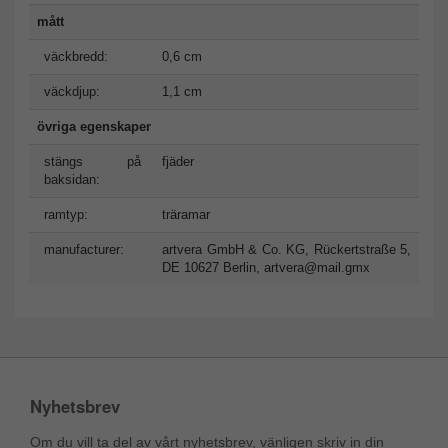
mått
väckbredd:
0,6 cm
väckdjup:
1,1 cm
övriga egenskaper
stängs på
fjäder
baksidan:
ramtyp:
träramar
manufacturer:
artvera GmbH & Co. KG, Rückertstraße 5,
DE 10627 Berlin,
artvera@mail.gmx
Nyhetsbrev
Om du vill ta del av vårt nyhetsbrev, vänligen skriv in din