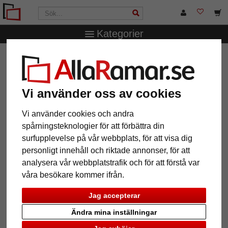
Kategorier
AllaRamar.se
Märken
Mira
Träram Saint-Pierre efter
mått
Träram Saint-Pierre efter mått
Vi använder oss av cookies
Vi använder cookies och andra
spårningsteknologier för att förbättra din
surfupplevelse på vår webbplats, för att visa dig
personligt innehåll och riktade annonser, för att
analysera vår webbplatstrafik och för att förstå var
våra besökare kommer ifrån.
Jag accepterar
Ändra mina inställningar
Tillbaka
Näst