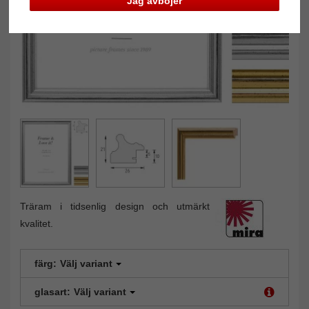
Jag avböjer
Träram i tidsenlig design och utmärkt
kvalitet.
färg:
Välj variant
glasart:
Välj variant