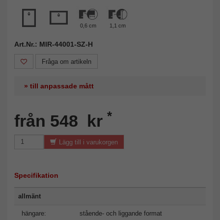
0,6 cm
1,1 cm
Art.Nr.: MIR-44001-SZ-H
Fråga om artikeln
» till anpassade mått
*
från 548 kr
Lägg till i varukorgen
Specifikation
allmänt
hängare:
stående- och liggande format