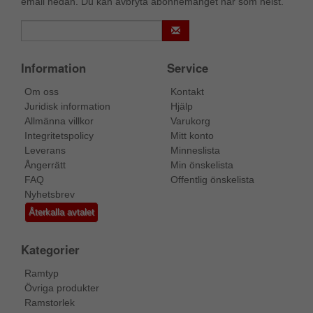
email nedan. Du kan avbryta abonnemanget när som helst.
Information
Service
Om oss
Kontakt
Juridisk information
Hjälp
Allmänna villkor
Varukorg
Integritetspolicy
Mitt konto
Leverans
Minneslista
Ångerrätt
Min önskelista
FAQ
Offentlig önskelista
Nyhetsbrev
Återkalla avtalet
Kategorier
Ramtyp
Övriga produkter
Ramstorlek