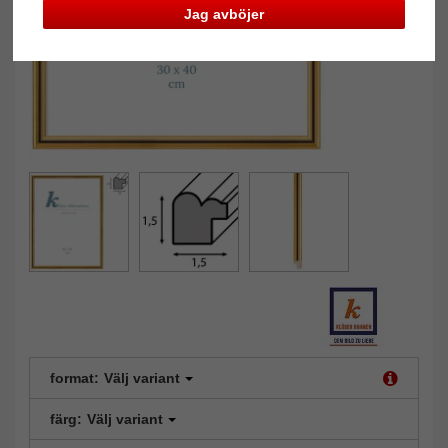
Jag avböjer
format:
Välj variant
färg:
Välj variant