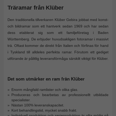
Träramar från Klüber
Den traditionella tillverkaren Klüber Gebira jobbat med konst-
och bildramar som ett hantverk sedan 1969 och har sedan
dess etablerat sig som ett familjeföretag i Baden
Württemberg. De erbjuder huvudsakligen fotoramar i massivt
trä. Oftast kommer de direkt från Italien och förfinas för hand
i Tyskland till alldeles perfekta ramar. Förutom ett gediget
utförande är pålitlig leveransförmåga särskilt viktigt för Klüber.
Det som utmärker en ram från Klüber
Enorm mångfald ramlister och olika glas.
Produceras och bearbetas av professionellt utbildade
specialister.
Nästan 100% leveranskapacitet.
Kort behandlingstid, mycket snabb frakt.
Individuell produktion och serieproduktion är ofta möjlig på