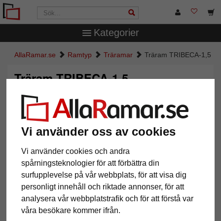
Kategorier
AllaRamar.se
Ramtyp
Träramar
Träram TRIBECA-1,5
Träram TRIBECA-1,5
Vi använder oss av cookies
Vi använder cookies och andra
spårningsteknologier för att förbättra din
surfupplevelse på vår webbplats, för att visa dig
personligt innehåll och riktade annonser, för att
Tillbaka
Näst
analysera vår webbplatstrafik och för att förstå var
våra besökare kommer ifrån.