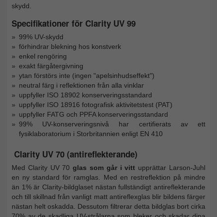
skydd.
Specifikationer för Clarity UV 99
99% UV-skydd
förhindrar blekning hos konstverk
enkel rengöring
exakt färgåtergivning
ytan förstörs inte (ingen "apelsinhudseffekt")
neutral färg i reflektionen från alla vinklar
uppfyller ISO 18902 konserveringsstandard
uppfyller ISO 18916 fotografisk aktivitetstest (PAT)
uppfyller FATG och PPFA konserveringsstandard
99% UV-konserveringsnivå har certifierats av ett
fysiklaboratorium i Storbritannien enligt EN 410
Clarity UV 70 (antireflekterande)
Med Clarity UV 70
glas som går i vitt
upprättar Larson-Juhl
en ny standard för ramglas. Med en restreflektion på mindre
än 1% är Clarity-bildglaset nästan fullständigt antireflekterande
och till skillnad från vanligt matt antireflexglas blir bildens färger
nästan helt oskadda. Dessutom filtrerar detta bildglas bort cirka
70% av de skadliga UV-strålarna som bleker och skadar dina