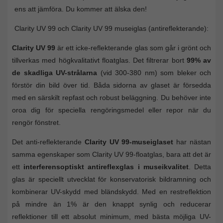
ens att jämföra. Du kommer att älska den!
Clarity UV 99 och Clarity UV 99 museiglas (antireflekterande):
Clarity UV 99
är ett icke-reflekterande glas som går i grönt och
tillverkas med högkvalitativt floatglas. Det filtrerar bort
99% av
de skadliga UV-strålarna
(vid 300-380 nm) som bleker och
förstör din bild över tid. Båda sidorna av glaset är försedda
med en särskilt repfast och robust beläggning. Du behöver inte
oroa dig för speciella rengöringsmedel eller repor när du
rengör fönstret.
Det anti-reflekterande
Clarity UV 99-museiglaset
har nästan
samma egenskaper som Clarity UV 99-floatglas, bara att det är
ett
interferensoptiskt antireflexglas i museikvalitet
. Detta
glas är speciellt utvecklat för konservatorisk bildramning och
kombinerar UV-skydd med bländskydd. Med en restreflektion
på mindre än 1% är den knappt synlig och reducerar
reflektioner till ett absolut minimum, med bästa möjliga UV-