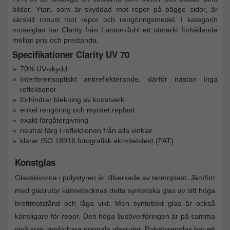
bilder. Ytan, som är skyddad mot repor på bägge sidor, är
särskilt robust mot repor och rengöringsmedel. I kategorin
museiglas har Clarity från Larson-Juhl ett utmärkt förhållande
mellan pris och prestanda.
Specifikationer Clarity UV 70
70% UV-skydd
Interferensoptiskt antireflekterande, därför nästan inga
reflektioner
förhindrar blekning av konstverk
enkel rengöring och mycket repfast
exakt färgåtergivning
neutral färg i reflektionen från alla vinklar
klarar ISO 18916 fotografisk aktivitetstest (PAT)
Konstglas
Glasskivorna i polystyren är tillverkade av termoplast. Jämfört
med glasrutor kännetecknas detta syntetiska glas av sitt höga
brottmotstånd och låga vikt. Men syntetiskt glas är också
känsligare för repor. Den höga ljusöverföringen är på samma
nivå som jämförbara normala glasrutor. Polystyrenglas har ett