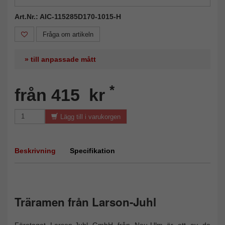
Art.Nr.: AIC-115285D170-1015-H
Fråga om artikeln
» till anpassade mått
*
från 415 kr
Lägg till i varukorgen
Beskrivning
Specifikation
Träramen från Larson-Juhl
Företaget Larson-Juhl GmbH från Neu-Ulm är ett av de