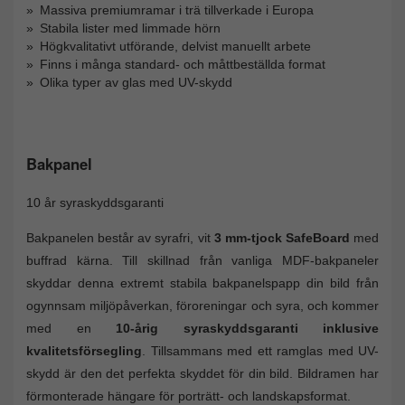
Massiva premiumramar i trä tillverkade i Europa
Stabila lister med limmade hörn
Högkvalitativt utförande, delvist manuellt arbete
Finns i många standard- och måttbeställda format
Olika typer av glas med UV-skydd
Bakpanel
10 år syraskyddsgaranti
Bakpanelen består av syrafri, vit
3 mm-tjock SafeBoard
med
buffrad kärna. Till skillnad från vanliga MDF-bakpaneler
skyddar denna extremt stabila bakpanelspapp din bild från
ogynnsam miljöpåverkan, föroreningar och syra, och kommer
med en
10-årig syraskyddsgaranti inklusive
kvalitetsförsegling
. Tillsammans med ett ramglas med UV-
skydd är den det perfekta skyddet för din bild. Bildramen har
förmonterade hängare för porträtt- och landskapsformat.