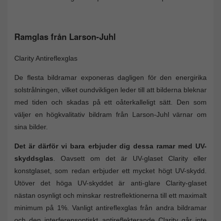
Ramglas från Larson-Juhl
Clarity Antireflexglas
De flesta bildramar exponeras dagligen för den energirika
solstrålningen, vilket oundvikligen leder till att bilderna bleknar
med tiden och skadas på ett oåterkalleligt sätt. Den som
väljer en högkvalitativ bildram från Larson-Juhl värnar om
sina bilder.
Det är därför vi bara erbjuder dig dessa ramar med UV-
skyddsglas
. Oavsett om det är UV-glaset Clarity eller
konstglaset, som redan erbjuder ett mycket högt UV-skydd.
Utöver det höga UV-skyddet är anti-glare Clarity-glaset
nästan osynligt och minskar restreflektionerna till ett maximalt
minimum på 1%. Vanligt antireflexglas från andra bildramar
och den interferensoptiskt antireflekterande Clarity går inte