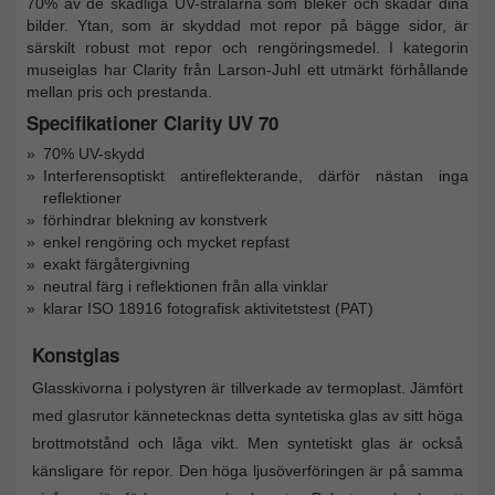
70% av de skadliga UV-strålarna som bleker och skadar dina
bilder. Ytan, som är skyddad mot repor på bägge sidor, är
särskilt robust mot repor och rengöringsmedel. I kategorin
museiglas har Clarity från Larson-Juhl ett utmärkt förhållande
mellan pris och prestanda.
Specifikationer Clarity UV 70
70% UV-skydd
Interferensoptiskt antireflekterande, därför nästan inga
reflektioner
förhindrar blekning av konstverk
enkel rengöring och mycket repfast
exakt färgåtergivning
neutral färg i reflektionen från alla vinklar
klarar ISO 18916 fotografisk aktivitetstest (PAT)
Konstglas
Glasskivorna i polystyren är tillverkade av termoplast. Jämfört
med glasrutor kännetecknas detta syntetiska glas av sitt höga
brottmotstånd och låga vikt. Men syntetiskt glas är också
känsligare för repor. Den höga ljusöverföringen är på samma