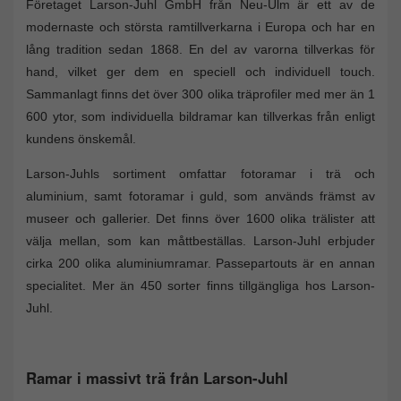
Företaget Larson-Juhl GmbH från Neu-Ulm är ett av de
modernaste och största ramtillverkarna i Europa och har en
lång tradition sedan 1868. En del av varorna tillverkas för
hand, vilket ger dem en speciell och individuell touch.
Sammanlagt finns det över 300 olika träprofiler med mer än 1
600 ytor, som individuella bildramar kan tillverkas från enligt
kundens önskemål.
Larson-Juhls sortiment omfattar fotoramar i trä och
aluminium, samt fotoramar i guld, som används främst av
museer och gallerier. Det finns över 1600 olika trälister att
välja mellan, som kan måttbeställas. Larson-Juhl erbjuder
cirka 200 olika aluminiumramar. Passepartouts är en annan
specialitet. Mer än 450 sorter finns tillgängliga hos Larson-
Juhl.
Ramar i massivt trä från Larson-Juhl