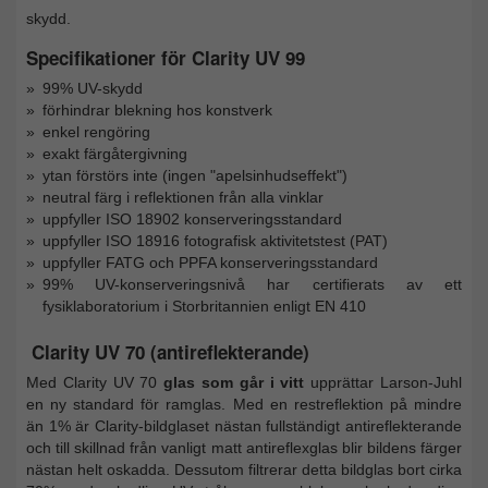
skydd.
Specifikationer för Clarity UV 99
99% UV-skydd
förhindrar blekning hos konstverk
enkel rengöring
exakt färgåtergivning
ytan förstörs inte (ingen "apelsinhudseffekt")
neutral färg i reflektionen från alla vinklar
uppfyller ISO 18902 konserveringsstandard
uppfyller ISO 18916 fotografisk aktivitetstest (PAT)
uppfyller FATG och PPFA konserveringsstandard
99% UV-konserveringsnivå har certifierats av ett
fysiklaboratorium i Storbritannien enligt EN 410
Clarity UV 70 (antireflekterande)
Med Clarity UV 70
glas som går i vitt
upprättar Larson-Juhl
en ny standard för ramglas. Med en restreflektion på mindre
än 1% är Clarity-bildglaset nästan fullständigt antireflekterande
och till skillnad från vanligt matt antireflexglas blir bildens färger
nästan helt oskadda. Dessutom filtrerar detta bildglas bort cirka