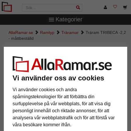
Kategorier
AllaRamar.se
Ramtyp
Träramar
Träram TRIBECA -2,2
- måttbeställd
Träram TRIBECA -2,2 -
måttbeställd
Vi använder oss av cookies
Vi använder cookies och andra
spårningsteknologier för att förbättra din
surfupplevelse på vår webbplats, för att visa dig
personligt innehåll och riktade annonser, för att
analysera vår webbplatstrafik och för att förstå var
våra besökare kommer ifrån.
Tillbaka
Näst