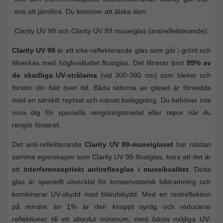
ens att jämföra. Du kommer att älska den!
Clarity UV 99 och Clarity UV 99 museiglas (antireflekterande):
Clarity UV 99
är ett icke-reflekterande glas som går i grönt och
tillverkas med högkvalitativt floatglas. Det filtrerar bort
99% av
de skadliga UV-strålarna
(vid 300-380 nm) som bleker och
förstör din bild över tid. Båda sidorna av glaset är försedda
med en särskilt repfast och robust beläggning. Du behöver inte
oroa dig för speciella rengöringsmedel eller repor när du
rengör fönstret.
Det anti-reflekterande
Clarity UV 99-museiglaset
har nästan
samma egenskaper som Clarity UV 99-floatglas, bara att det är
ett
interferensoptiskt antireflexglas i museikvalitet
. Detta
glas är speciellt utvecklat för konservatorisk bildramning och
kombinerar UV-skydd med bländskydd. Med en restreflektion
på mindre än 1% är den knappt synlig och reducerar
reflektioner till ett absolut minimum, med bästa möjliga UV-