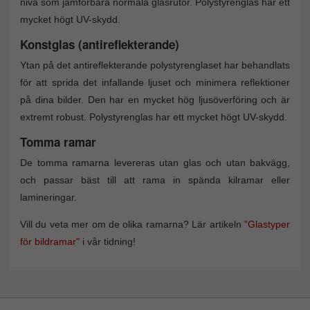
nivå som jämförbara normala glasrutor. Polystyrenglas har ett
mycket högt UV-skydd.
Konstglas (antireflekterande)
Ytan på det antireflekterande polystyrenglaset har behandlats
för att sprida det infallande ljuset och minimera reflektioner
på dina bilder. Den har en mycket hög ljusöverföring och är
extremt robust. Polystyrenglas har ett mycket högt UV-skydd.
Tomma ramar
De tomma ramarna levereras utan glas och utan bakvägg,
och passar bäst till att rama in spända kilramar eller
lamineringar.
Vill du veta mer om de olika ramarna? Lär artikeln
"Glastyper
för bildramar"
i vår tidning!