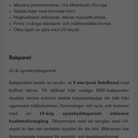
Massiva premiumramar i trä tillverkade i Europa
Stabila lister med limmade hörn
Högkvalitativt utförande, delvist manuellt arbete
Finns i många standard- och måttbeställda format
Olika typer av glas med UV-skydd
Bakpanel
10 år syraskyddsgaranti
Bakpanelen består av syrafri, vit
3 mm-tjock SafeBoard
med
buffrad kärna. Till skillnad från vanliga MDF-bakpaneler
skyddar denna extremt stabila bakpanelspapp din bild från
ogynnsam miljöpåverkan, föroreningar och syra, och kommer
med en
10-årig syraskyddsgaranti inklusive
kvalitetsförsegling
. Tillsammans med ett ramglas med UV-
skydd är den det perfekta skyddet för din bild. Bildramen har
förmonterade hängare för porträtt- och landskapsformat.