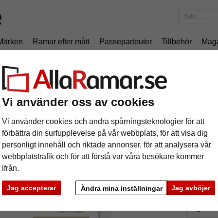
Märken
Ramar efter mått
Passepartouter
Tillbehör
Mag
195 kr
i leveranskostnad.
Oavsett hur mycket du beställer.
m TRIBECA - 3
äram TRIBECA - 3
Vi använder oss av cookies
Vi använder cookies och andra spårningsteknologier för att
förbättra din surfupplevelse på vår webbplats, för att visa dig
personligt innehåll och riktade annonser, för att analysera vår
webbplatstrafik och för att förstå var våra besökare kommer
format
ifrån.
Jag accepterar
Jag avböjer
färg:
V
Ändra mina inställningar
glasar
ka
Nästa