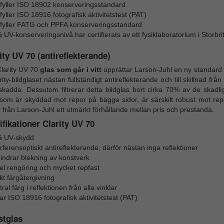
fyller ISO 18902 konserveringsstandard
yller ISO 18916 fotografisk aktivitetstest (PAT)
fyller FATG och PPFA konserveringsstandard
 UV-konserveringsnivå har certifierats av ett fysiklaboratorium i Storbr
ity UV 70 (antireflekterande)
larity UV 70
glas som går i vitt
upprättar Larson-Juhl en ny standard 
rity-bildglaset nästan fullständigt antireflekterande och till skillnad frå
skadda. Dessutom filtrerar detta bildglas bort cirka 70% av de skadl
 som är skyddad mot repor på bägge sidor, är särskilt robust mot rep
y från Larson-Juhl ett utmärkt förhållande mellan pris och prestanda.
fikationer Clarity UV 70
 UV-skydd
rferensoptiskt antireflekterande, därför nästan inga reflektioner
hindrar blekning av konstverk
el rengöring och mycket repfast
kt färgåtergivning
ral färg i reflektionen från alla vinklar
ar ISO 18916 fotografisk aktivitetstest (PAT)
stglas