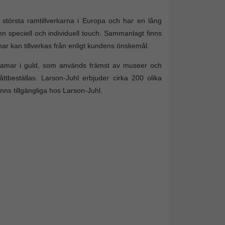
törsta ramtillverkarna i Europa och har en lång
en speciell och individuell touch. Sammanlagt finns
mar kan tillverkas från enligt kundens önskemål.
toramar i guld, som används främst av museer och
åttbeställas. Larson-Juhl erbjuder cirka 200 olika
nns tillgängliga hos Larson-Juhl.