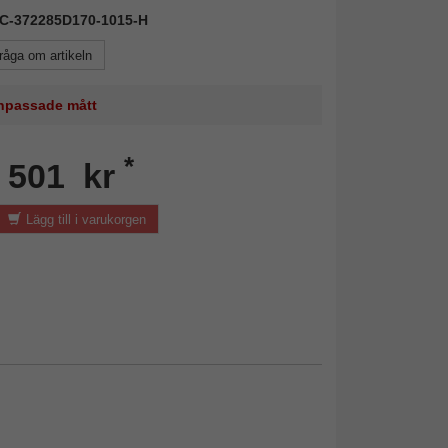
AIC-372285D170-1015-H
råga om artikeln
 anpassade mått
*
n 501 kr
Lägg till i varukorgen