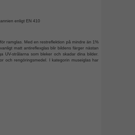
itannien enligt EN 410
för ramglas. Med en restreflektion på mindre än 1%
n vanligt matt antireflexglas blir bildens färger nästan
iga UV-strålarna som bleker och skadar dina bilder.
or och rengöringsmedel. I kategorin museiglas har