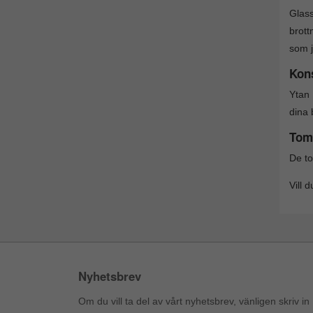
Glass
brott
som j
Kons
Ytan 
dina 
Tom
De to
Vill 
Nyhetsbrev
Om du vill ta del av vårt nyhetsbrev, vänligen skriv in