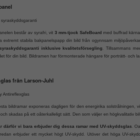
panel
 syraskyddsgaranti
nelen består av syrafri, vit
3 mm-tjock SafeBoard
med buffrad kärna.
 extremt stabila bakpanelspapp din bild från ogynnsam miljöpåverk
 syraskyddsgaranti inklusive kvalitetsförsegling
. Tillsammans me
et för din bild. Bildramen har förmonterade hängare för porträtt- och 
glas från Larson-Juhl
ty Antireflexglas
esta bildramar exponeras dagligen för den energirika solstrålningen, vil
 och skadas på ett oåterkalleligt sätt. Den som väljer en högkvalitativ b
är därför vi bara erbjuder dig dessa ramar med UV-skyddsglas
. Oa
edan erbjuder ett mycket högt UV-skydd. Utöver det höga UV-skyddet