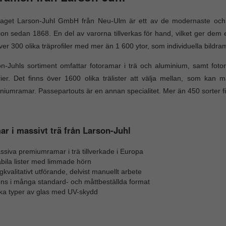
taget Larson-Juhl GmbH från Neu-Ulm är ett av de modernaste och s
tion sedan 1868. En del av varorna tillverkas för hand, vilket ger dem 
ver 300 olika träprofiler med mer än 1 600 ytor, som individuella bildra
n-Juhls sortiment omfattar fotoramar i trä och aluminium, samt fo
rier. Det finns över 1600 olika trälister att välja mellan, som kan m
niumramar. Passepartouts är en annan specialitet. Mer än 450 sorter fi
r i massivt trä från Larson-Juhl
siva premiumramar i trä tillverkade i Europa
bila lister med limmade hörn
kvalitativt utförande, delvist manuellt arbete
nns i många standard- och måttbeställda format
ika typer av glas med UV-skydd