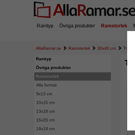
Ramtyp
Övriga produkter
Ramstorlek
AllaRamar.se
Ramstorlek
30x40 cm
Trära
Ramtyp
Tr
Övriga produkter
Ramstorlek
Alla format
9x13 cm
10x15 cm
13x18 cm
15x20 cm
18x18 cm
Tillba