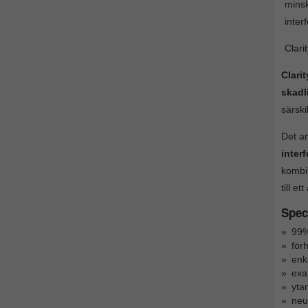
mins
inter
Clari
Clari
skadl
särski
Det an
inter
kombi
till e
Speci
99%
för
enk
exa
ytan
neut