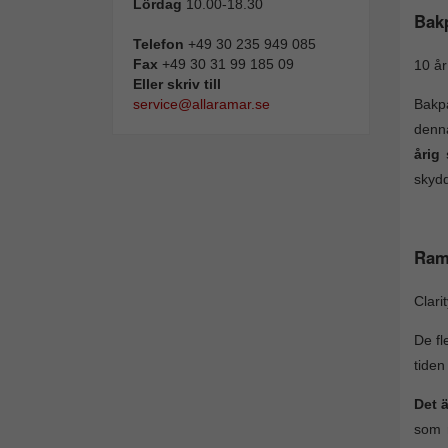
Lördag
10.00-18.30
Bak
Telefon
+49 30 235 949 085
Fax
+49 30 31 99 185 09
10 år
Eller skriv till
Bakpa
service@allaramar.se
denna
årig
skydd
Ram
Clari
De fl
tiden
Det 
som r