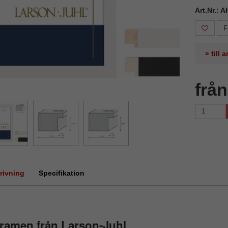
Art.Nr.: 
F
» till
frå
rivning
Specifikation
ramen från Larson-Juhl