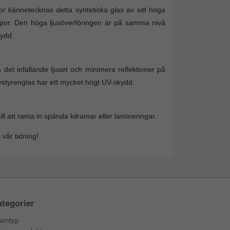
tor kännetecknas detta syntetiska glas av sitt höga
repor. Den höga ljusöverföringen är på samma nivå
kydd.
 det infallande ljuset och minimera reflektioner på
lystyrenglas har ett mycket högt UV-skydd.
 att rama in spända kilramar eller lamineringar.
 vår tidning!
tegorier
amtyp