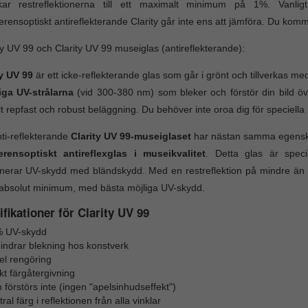
kar restreflektionerna till ett maximalt minimum på 1%. Vanlig
ferensoptiskt antireflekterande Clarity går inte ens att jämföra. Du komm
ty UV 99 och Clarity UV 99 museiglas (antireflekterande):
ty UV 99
är ett icke-reflekterande glas som går i grönt och tillverkas med 
iga UV-strålarna
(vid 300-380 nm) som bleker och förstör din bild öv
lt repfast och robust beläggning. Du behöver inte oroa dig för speciella
ti-reflekterande
Clarity UV 99-museiglaset
har nästan samma egenskape
ferensoptiskt antireflexglas i museikvalitet
. Detta glas är speci
nerar UV-skydd med bländskydd. Med en restreflektion på mindre än 1
tt absolut minimum, med bästa möjliga UV-skydd.
fikationer för Clarity UV 99
 UV-skydd
hindrar blekning hos konstverk
el rengöring
kt färgåtergivning
 förstörs inte (ingen "apelsinhudseffekt")
ral färg i reflektionen från alla vinklar