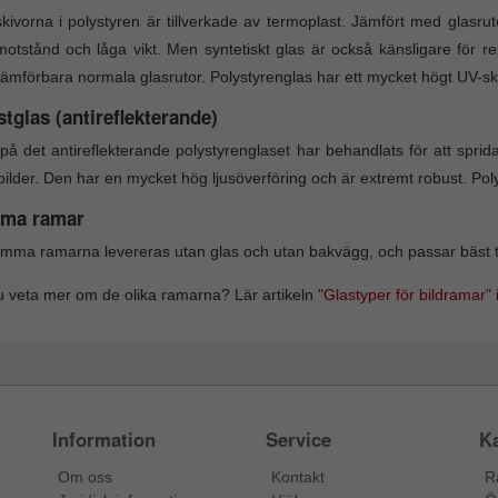
kivorna i polystyren är tillverkade av termoplast. Jämfört med glasru
motstånd och låga vikt. Men syntetiskt glas är också känsligare för 
ämförbara normala glasrutor. Polystyrenglas har ett mycket högt UV-s
tglas (antireflekterande)
på det antireflekterande polystyrenglaset har behandlats för att sprida
bilder. Den har en mycket hög ljusöverföring och är extremt robust. Po
ma ramar
mma ramarna levereras utan glas och utan bakvägg, och passar bäst till
du veta mer om de olika ramarna? Lär artikeln
"Glastyper för bildramar"
i
Information
Service
Ka
Om oss
Kontakt
R