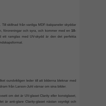
 Till skillnad från vanliga MDF-bakpaneler skyddar
an, föroreningar och syra, och kommer med en
10-
d ett ramglas med UV-skydd är den det perfekta
landskapsformat.
ket oundvikligen leder till att bilderna bleknar med
ildram från Larson-Juhl värnar om sina bilder.
vsett om det är UV-glaset Clarity eller konstglaset,
 är anti-glare Clarity-glaset nästan osynligt och