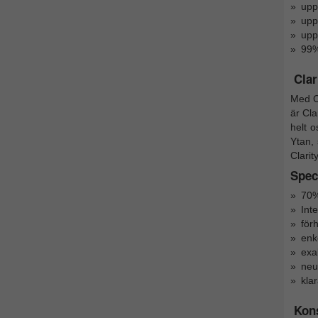
upp
uppf
upp
99%
Clar
Med C
är Cla
helt o
Ytan,
Clarit
Speci
70%
Inte
för
enk
exa
neut
klar
Kon