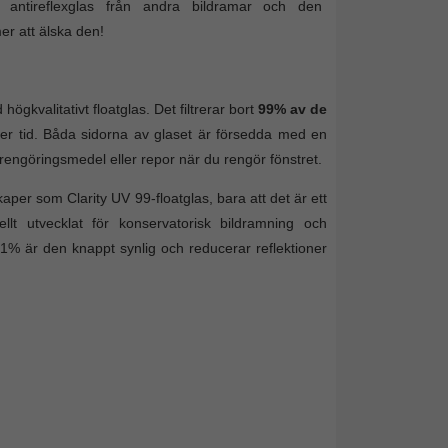
t antireflexglas från andra bildramar och den
er att älska den!
högkvalitativt floatglas. Det filtrerar bort
99% av de
er tid. Båda sidorna av glaset är försedda med en
 rengöringsmedel eller repor när du rengör fönstret.
r som Clarity UV 99-floatglas, bara att det är ett
ellt utvecklat för konservatorisk bildramning och
% är den knappt synlig och reducerar reflektioner