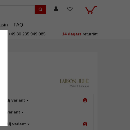
asin
FAQ
+49 30 235 949 085
14 dagars
returrätt
:
Välj variant
älj variant
t:
Välj variant