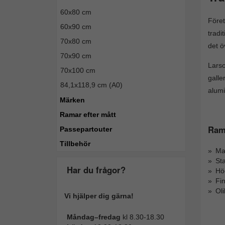
60x80 cm
Före
60x90 cm
tradi
70x80 cm
det ö
70x90 cm
Larso
70x100 cm
galle
84,1x118,9 cm (A0)
alumi
Märken
Ramar efter mått
Rama
Passepartouter
Tillbehör
Mas
Sta
Har du frågor?
Hög
Fi
Ol
Vi hjälper dig gärna!
Måndag–fredag
kl 8.30-18.30