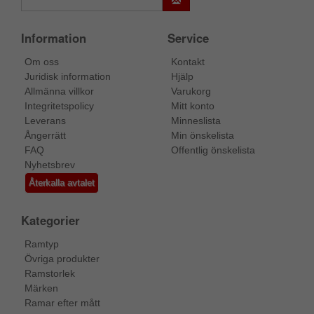
Information
Service
Om oss
Kontakt
Juridisk information
Hjälp
Allmänna villkor
Varukorg
Integritetspolicy
Mitt konto
Leverans
Minneslista
Ångerrätt
Min önskelista
FAQ
Offentlig önskelista
Nyhetsbrev
Återkalla avtalet
Kategorier
Ramtyp
Övriga produkter
Ramstorlek
Märken
Ramar efter mått