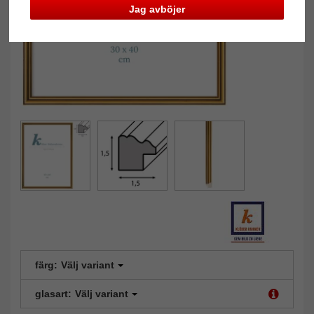
Jag avböjer
färg:
Välj variant
glasart:
Välj variant