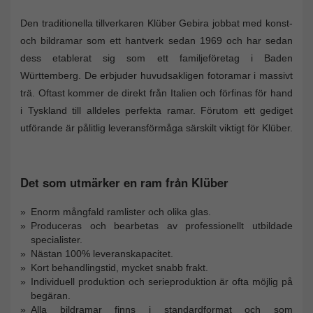
Den traditionella tillverkaren Klüber Gebira jobbat med konst-
och bildramar som ett hantverk sedan 1969 och har sedan
dess etablerat sig som ett familjeföretag i Baden
Württemberg. De erbjuder huvudsakligen fotoramar i massivt
trä. Oftast kommer de direkt från Italien och förfinas för hand
i Tyskland till alldeles perfekta ramar. Förutom ett gediget
utförande är pålitlig leveransförmåga särskilt viktigt för Klüber.
Det som utmärker en ram från Klüber
Enorm mångfald ramlister och olika glas.
Produceras och bearbetas av professionellt utbildade
specialister.
Nästan 100% leveranskapacitet.
Kort behandlingstid, mycket snabb frakt.
Individuell produktion och serieproduktion är ofta möjlig på
begäran.
Alla bildramar finns i standardformat och som