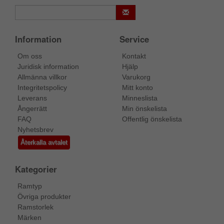
Information
Service
Om oss
Kontakt
Juridisk information
Hjälp
Allmänna villkor
Varukorg
Integritetspolicy
Mitt konto
Leverans
Minneslista
Ångerrätt
Min önskelista
FAQ
Offentlig önskelista
Nyhetsbrev
Återkalla avtalet
Kategorier
Ramtyp
Övriga produkter
Ramstorlek
Märken