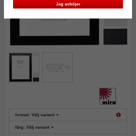
Jag avböjer
format:
Välj variant
färg:
Välj variant