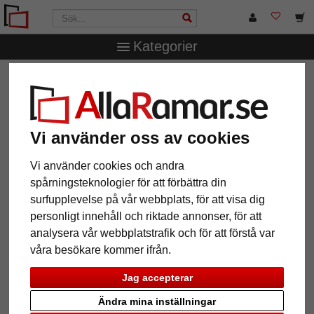
Kategorier
AllaRamar.se
Ramstorlek
62x93 cm
Träram Top Pro
bred
Träram Top Pro bred
Vi använder oss av cookies
Vi använder cookies och andra
spårningsteknologier för att förbättra din
surfupplevelse på vår webbplats, för att visa dig
personligt innehåll och riktade annonser, för att
analysera vår webbplatstrafik och för att förstå var
våra besökare kommer ifrån.
Jag accepterar
Tillbaka
Näst
Ändra mina inställningar