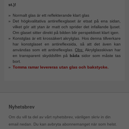
st.)!
Normalt glas är ett reflekterande klart glas
Det högkvalitativa antireflexglaset är etsat på ena sidan,
vilket gör att ytan är matt och sprider det infallande ljuset.
Om glaset sitter direkt på bilden blir perspektivet klart igen.
Konstglas är ett krossäkert akrylglas.
Hos denna tillverkare
har konstglaset en antireflexsida, så att det även kan
användas som ett antireflexglas.
Obs:
Akrylglasskivan har
en transparent skyddsfilm på
båda
sidor som måste tas
bort.
Tomma ramar levereras utan glas och bakstycke.
Nyhetsbrev
Om du vill ta del av vårt nyhetsbrev, vänligen skriv in din
email nedan. Du kan avbryta abonnemanget när som helst.