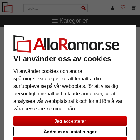
Kategorier
AllaRamar.se
Ramar efter mått
Träramar
Träram
Toulouse efter mått
Träram Toulouse efter mått
Vi använder oss av cookies
Vi använder cookies och andra
spårningsteknologier för att förbättra din
surfupplevelse på vår webbplats, för att visa dig
personligt innehåll och riktade annonser, för att
analysera vår webbplatstrafik och för att förstå var
våra besökare kommer ifrån.
Jag accepterar
Tillbaka
Näst
Ändra mina inställningar