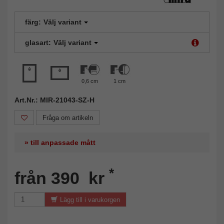
färg:
Välj variant
glasart:
Välj variant
0,6 cm
1 cm
Art.Nr.: MIR-21043-SZ-H
Fråga om artikeln
» till anpassade mått
*
från 390 kr
Lägg till i varukorgen