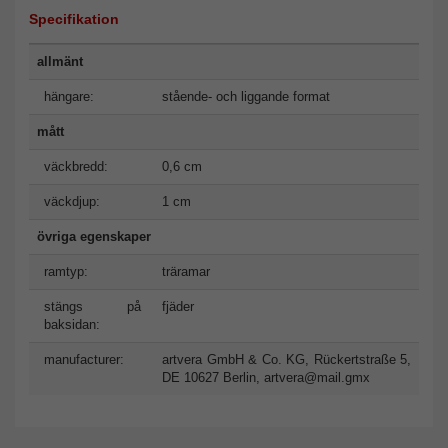
Specifikation
allmänt
hängare:
stående- och liggande format
mått
väckbredd:
0,6 cm
väckdjup:
1 cm
övriga egenskaper
ramtyp:
träramar
stängs på
fjäder
baksidan:
manufacturer:
artvera GmbH & Co. KG, Rückertstraße 5,
DE 10627 Berlin,
artvera@mail.gmx