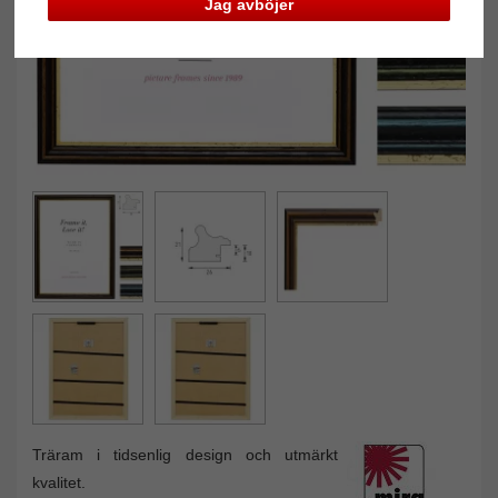
Jag avböjer
Träram i tidsenlig design och utmärkt
kvalitet.