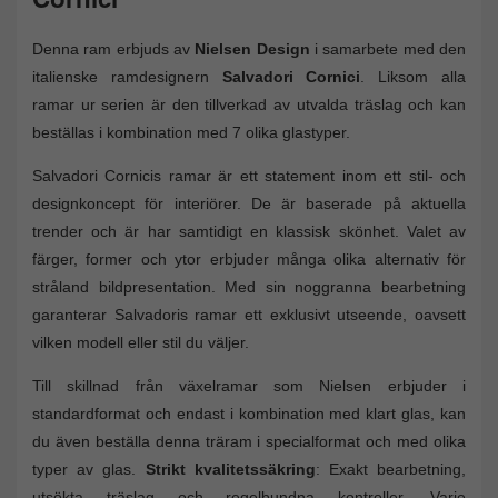
Denna ram erbjuds av
Nielsen Design
i samarbete med den
italienske ramdesignern
Salvadori Cornici
. Liksom alla
ramar ur serien är den tillverkad av utvalda träslag och kan
beställas i kombination med 7 olika glastyper.
Salvadori Cornicis ramar är ett statement inom ett stil- och
designkoncept för interiörer. De är baserade på aktuella
trender och är har samtidigt en klassisk skönhet. Valet av
färger, former och ytor erbjuder många olika alternativ för
stråland bildpresentation. Med sin noggranna bearbetning
garanterar Salvadoris ramar ett exklusivt utseende, oavsett
vilken modell eller stil du väljer.
Till skillnad från växelramar som Nielsen erbjuder i
standardformat och endast i kombination med klart glas, kan
du även beställa denna träram i specialformat och med olika
typer av glas.
Strikt kvalitetssäkring
: Exakt bearbetning,
utsökta träslag och regelbundna kontroller. Varje