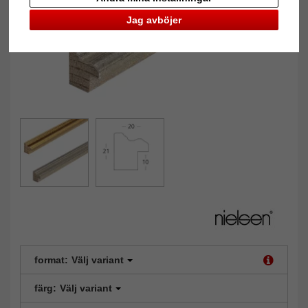
Jag avböjer
format:
Välj variant
färg:
Välj variant