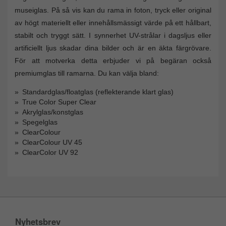
museiglas. På så vis kan du rama in foton, tryck eller original
av högt materiellt eller innehållsmässigt värde på ett hållbart,
stabilt och tryggt sätt. I synnerhet UV-strålar i dagsljus eller
artificiellt ljus skadar dina bilder och är en äkta färgrövare.
För att motverka detta erbjuder vi på begäran också
premiumglas till ramarna. Du kan välja bland:
Standardglas/floatglas (reflekterande klart glas)
True Color Super Clear
Akrylglas/konstglas
Spegelglas
ClearColour
ClearColour UV 45
ClearColor UV 92
Nyhetsbrev