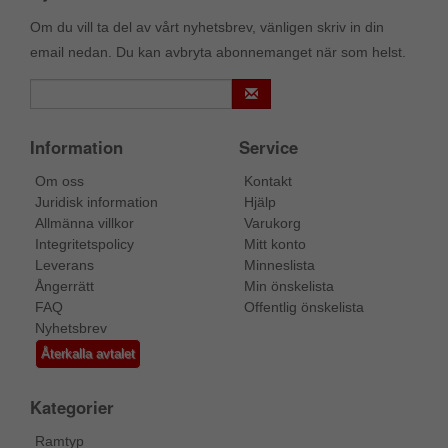
Om du vill ta del av vårt nyhetsbrev, vänligen skriv in din
email nedan. Du kan avbryta abonnemanget när som helst.
Information
Service
Om oss
Kontakt
Juridisk information
Hjälp
Allmänna villkor
Varukorg
Integritetspolicy
Mitt konto
Leverans
Minneslista
Ångerrätt
Min önskelista
FAQ
Offentlig önskelista
Nyhetsbrev
Återkalla avtalet
Kategorier
Ramtyp