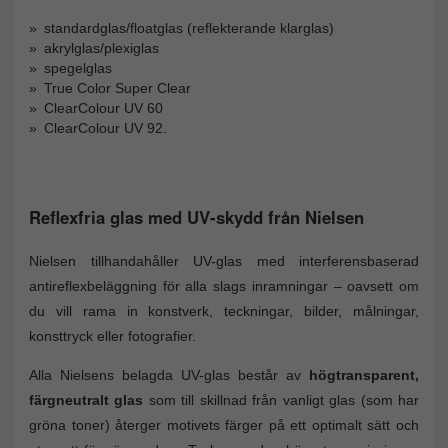
standardglas/floatglas (reflekterande klarglas)
akrylglas/plexiglas
spegelglas
True Color Super Clear
ClearColour UV 60
ClearColour UV 92.
Reflexfria glas med UV-skydd från Nielsen
Nielsen tillhandahåller UV-glas med interferensbaserad
antireflexbeläggning för alla slags inramningar – oavsett om
du vill rama in konstverk, teckningar, bilder, målningar,
konsttryck eller fotografier.
Alla Nielsens belagda UV-glas består av
högtransparent,
färgneutralt glas
som till skillnad från vanligt glas (som har
gröna toner) återger motivets färger på ett optimalt sätt och