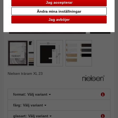
Jag accepterar
Ändra mina inställningar
Jag avböjer
Nielsen träram XL 23
format:
Välj variant
färg:
Välj variant
glasart:
Välj variant