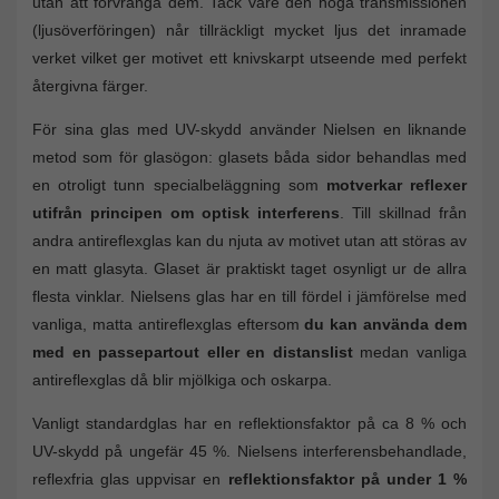
utan att förvränga dem. Tack vare den höga transmissionen
(ljusöverföringen) når tillräckligt mycket ljus det inramade
verket vilket ger motivet ett knivskarpt utseende med perfekt
återgivna färger.
För sina glas med UV-skydd använder Nielsen en liknande
metod som för glasögon: glasets båda sidor behandlas med
en otroligt tunn specialbeläggning som
motverkar reflexer
utifrån principen om optisk interferens
. Till skillnad från
andra antireflexglas kan du njuta av motivet utan att störas av
en matt glasyta. Glaset är praktiskt taget osynligt ur de allra
flesta vinklar. Nielsens glas har en till fördel i jämförelse med
vanliga, matta antireflexglas eftersom
du kan använda dem
med en passepartout eller en distanslist
medan vanliga
antireflexglas då blir mjölkiga och oskarpa.
Vanligt standardglas har en reflektionsfaktor på ca 8 % och
UV-skydd på ungefär 45 %. Nielsens interferensbehandlade,
reflexfria glas uppvisar en
reflektionsfaktor på under 1 %