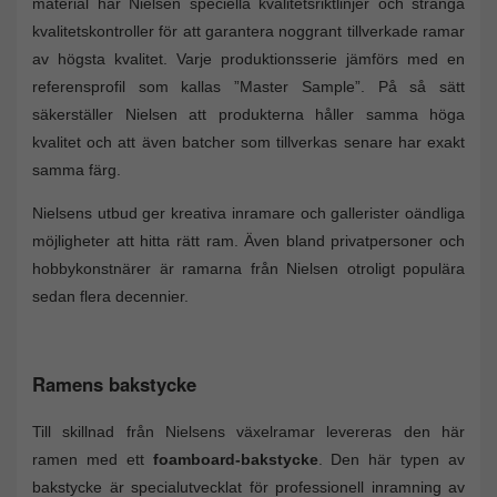
material har Nielsen speciella kvalitetsriktlinjer och stränga
kvalitetskontroller för att garantera noggrant tillverkade ramar
av högsta kvalitet. Varje produktionsserie jämförs med en
referensprofil som kallas ”Master Sample”. På så sätt
säkerställer Nielsen att produkterna håller samma höga
kvalitet och att även batcher som tillverkas senare har exakt
samma färg.
Nielsens utbud ger kreativa inramare och gallerister oändliga
möjligheter att hitta rätt ram. Även bland privatpersoner och
hobbykonstnärer är ramarna från Nielsen otroligt populära
sedan flera decennier.
Ramens bakstycke
Till skillnad från Nielsens växelramar levereras den här
ramen med ett
foamboard-bakstycke
. Den här typen av
bakstycke är specialutvecklat för professionell inramning av