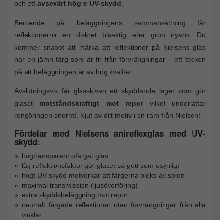
och ett
avsevärt högre UV-skydd
.
Beroende på beläggningens sammansättning får
reflektionerna en diskret blåaktig eller grön nyans. Du
kommer snabbt att märka att reflektioner på Nielsens glas
har en jämn färg som är fri från förvrängningar – ett tecken
på att beläggningen är av hög kvalitet.
Avslutningsvis får glasskivan ett skyddande lager som gör
glaset
motståndskraftigt mot repor
vilket underlättar
rengöringen enormt. Njut av ditt motiv i en ram från Nielsen!
Fördelar med Nielsens anireflexglas med UV-
skydd:
högtransparent ofärgat glas
låg reflektionsfaktor gör glaset så gott som osynligt
högt UV-skydd motverkar att färgerna bleks av solen
maximal transmission (ljusöverföring)
extra skyddsbeläggning mot repor
neutralt färgade reflektioner utan förvrängningar från alla
vinklar