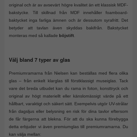
original och är av avsevärt högre kvalitet än ett klassisk MDF-
bakstycke. Till skillnad från MDF innehåller foamboard-
baktycket inga farliga ämnen och är dessutom syrafritt. Det
betyder att tavlan även skyddas bakifrån. Bakstycket
monteras med så kallade
böjstift
.
Välj bland 7 typer av glas
Premiumramarna från Nielsen kan beställas med flera olika
glas – från enkelt klarglas till förstklassigt museiglas. Tack
vare det breda utbudet kan du rama in foton, konsttryck och
original av högt materiellt eller känslomässigt värde på ett
hållbart, varaktigt och säkert sätt. Exempelvis utgör UV-strålar
från dagsljus eller belysning en risk för dina tavlor eftersom
de får färgerna att blekna. För att du ska kunna förebygga
detta erbjuder vi även premiumglas till premiumramarna. Du
kan välja mellan: