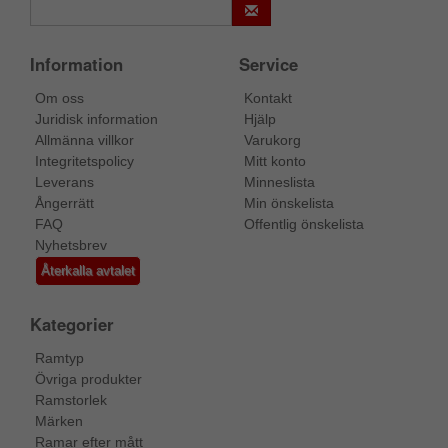
Information
Service
Om oss
Kontakt
Juridisk information
Hjälp
Allmänna villkor
Varukorg
Integritetspolicy
Mitt konto
Leverans
Minneslista
Ångerrätt
Min önskelista
FAQ
Offentlig önskelista
Nyhetsbrev
Återkalla avtalet
Kategorier
Ramtyp
Övriga produkter
Ramstorlek
Märken
Ramar efter mått