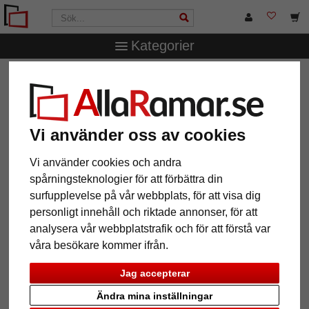
Kategorier
AllaRamar.se
Ramstorlek
Alla format
Träram-
måttbeställd Amersham
Träram- måttbeställd Amersham
Vi använder oss av cookies
Vi använder cookies och andra
spårningsteknologier för att förbättra din
surfupplevelse på vår webbplats, för att visa dig
personligt innehåll och riktade annonser, för att
analysera vår webbplatstrafik och för att förstå var
våra besökare kommer ifrån.
Jag accepterar
Tillbaka
Näst
Ändra mina inställningar