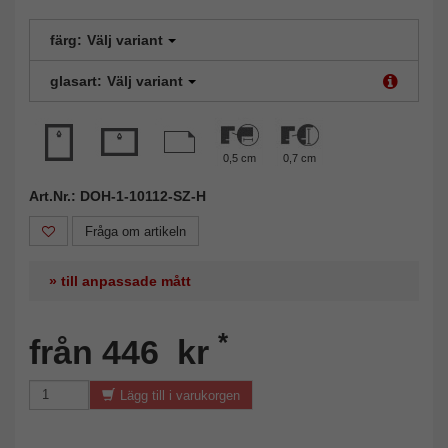
färg:
Välj variant
glasart:
Välj variant
0,5 cm
0,7 cm
Art.Nr.: DOH-1-10112-SZ-H
Fråga om artikeln
» till anpassade mått
*
från 446 kr
Lägg till i varukorgen