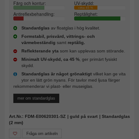
Färg och kontur:
UV-skydd:
cirka 45 %
Antireflexbehandling:
Reptålighet:
Standardglas
av floatglas i hög kvalitet.
Formstabil, prisvärd, vittrings- och
värmebeständig
samt
reptålig.
Reflekterande yta
som kan upplevas som störande.
Minimalt UV-skydd, ca 45 %
, ger primärt fysiskt
skydd.
Standardglas är något grönaktigt
vilket kan ge vita
ytor en lätt grön nyans. För tavlor med ljusa färger
rekommenderar vi plast- eller museiglas.
mer om standardglas
Art.Nr.: FDM-E00620301-SZ | guld på svart | Standardglas
(2 mm)
Fråga om artikeln