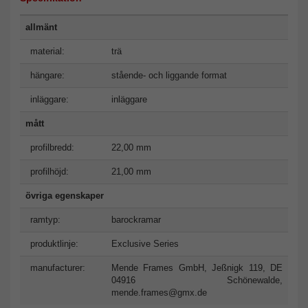
allmänt
material:
trä
hängare:
stående- och liggande format
inläggare:
inläggare
mått
profilbredd:
22,00 mm
profilhöjd:
21,00 mm
övriga egenskaper
ramtyp:
barockramar
produktlinje:
Exclusive Series
manufacturer:
Mende Frames GmbH, Jeßnigk 119, DE
04916 Schönewalde,
mende.frames@gmx.de