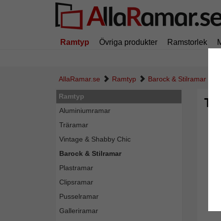
Ramtyp
Övriga produkter
Ramstorlek
AllaRamar.se
Ramtyp
Barock & Stilramar
Ramtyp
Tr
Aluminiumramar
Träramar
Vintage & Shabby Chic
Barock & Stilramar
Plastramar
Clipsramar
Pusselramar
Galleriramar
Tillba