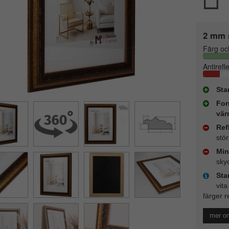
2 mm 
Färg oc
Antirefl
Sta
For
vär
Ref
stö
Min
sky
Sta
vita
färger r
mer o