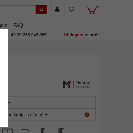
sin
FAQ
+49 30 235 949 085
14 dagars
returrätt
run
t:
Standardglas (2 mm)