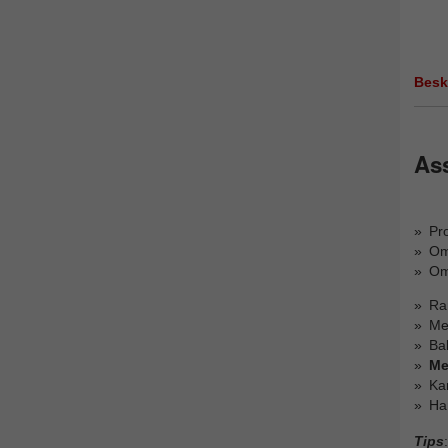
Besk
Ass
Pro
Oms
Om
Ra
Me
Bak
Me
Ka
Ha
Tips
: