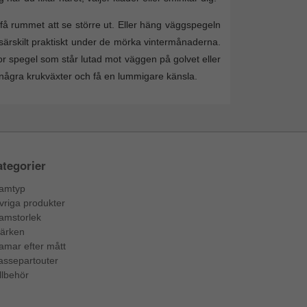
få rummet att se större ut. Eller häng väggspegeln
– särskilt praktiskt under de mörka vintermånaderna.
tor spegel som står lutad mot väggen på golvet eller
några krukväxter och få en lummigare känsla.
tegorier
amtyp
vriga produkter
amstorlek
ärken
amar efter mått
assepartouter
llbehör