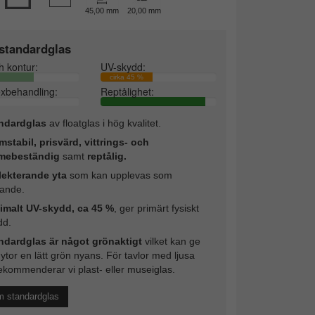
45,00 mm
20,00 mm
standardglas
h kontur:
UV-skydd:
cirka 45 %
exbehandling:
Reptålighet:
ndardglas
av floatglas i hög kvalitet.
mstabil, prisvärd, vittrings- och
mebeständig
samt
reptålig.
lekterande yta
som kan upplevas som
rande.
imalt UV-skydd, ca 45 %
, ger primärt fysiskt
dd.
ndardglas är något grönaktigt
vilket kan ge
 ytor en lätt grön nyans. För tavlor med ljusa
ekommenderar vi plast- eller museiglas.
m standardglas