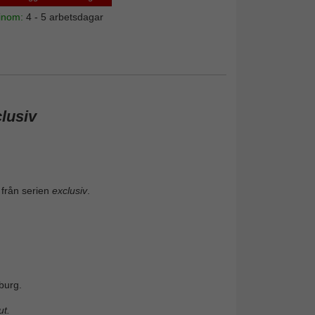
 inom:
4 - 5 arbetsdagar
lusiv
 från serien
exclusiv
.
burg.
t.