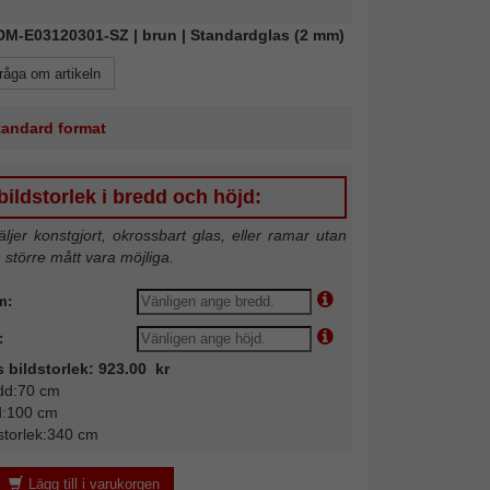
FDM-E03120301-SZ | brun | Standardglas (2 mm)
råga om artikeln
standard format
ildstorlek i bredd och höjd:
jer konstgjort, okrossbart glas, eller ramar utan
n större mått vara möjliga.
m:
:
s bildstorlek: 923.00 kr
dd:70 cm
d:100 cm
storlek:340 cm
Lägg till i varukorgen