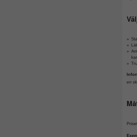
Väl
Sta
Lät
Ant
ka
Tru
Info
en sk
Måt
Prise
Exem