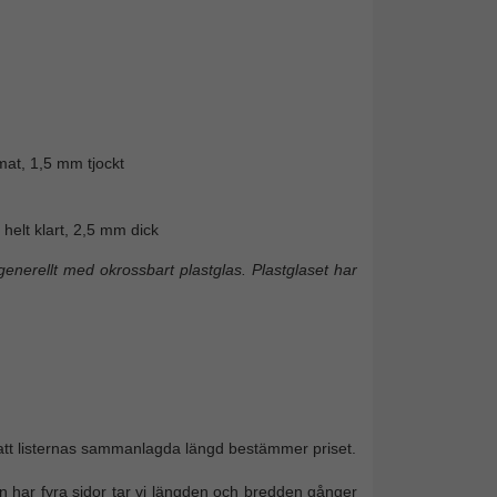
mat, 1,5 mm tjockt
helt klart, 2,5 mm dick
enerellt med okrossbart plastglas. Plastglaset har
 att listernas sammanlagda längd bestämmer priset.
 har fyra sidor tar vi längden och bredden gånger