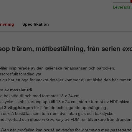
Leverans
rivning
Specifikation
op träram, måttbeställning, från serien
exc
filer inspirerade av den italienska renässansen och barocken.
orgsfullt förädlad yta.
 du har ett öga för vackra detaljer kommer du att älska den här ramen
m av
massivt trä
.
d bakstöd till och med formatet 18 x 24 cm.
stycke i stabil kartong upp till 18 x 24 cm, större format av HDF-skiva.
d 2 vägghängen
för stående och liggande upphängning.
n också beställas som tom ram, dvs. utan glas och bakstycke.
ndtillverkad och
Made in Germany
av FDM, en tillverkare från Branden
Den här modellen kan också användas för inramning med passepartou