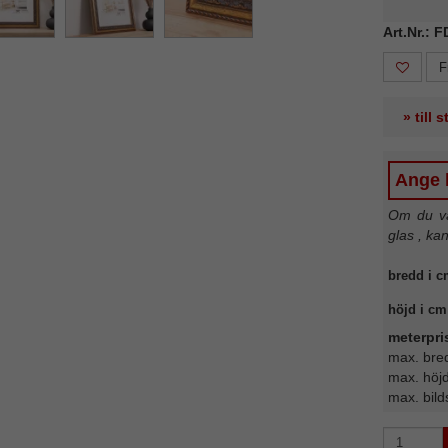
Art.Nr.: 
F
» till 
Ange b
Om du väl
glas , ka
bredd i c
höjd i cm
meterpri
max. bre
max. höj
max. bild