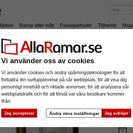
Märken
Ramar efter mått
Passepartouter
Tillbehör
Maga
195 kr
i leveranskostnad.
Oavsett hur mycket du beställer.
Träram Assop måttbeställd
äram Assop måttbeställd
Vi använder oss av cookies
Vi använder cookies och andra spårningsteknologier för att
förbättra din surfupplevelse på vår webbplats, för att visa dig
personligt innehåll och riktade annonser, för att analysera vår
webbplatstrafik och för att förstå var våra besökare kommer
ifrån.
färg:
b
Jag accepterar
Jag avböjer
Ändra mina inställningar
glasar
ka
Nästa