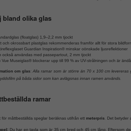
j bland olika glas
ndardglas (floatglas) 1,9–2,2 mm tjockt
t och okrossbart plastglas rekommenderas framför allt för stora bildfor
ireflexglaset Guardian Inspiration® minskar oönskade ljusreflektioner
n också användas med passepartout, 2 mm tjockt
 Vue Museiglas® blockerar upp till 99 % av UV-strålningen och är ändå 
rmation om glas
:
Alla ramar som är större än 70 x 100 cm levereras g
yddsfilm på båda sidor som kan avlägsnas innan ramen används.
tbeställda ramar
t för måttbeställda speglar beräknas utifrån ett
meterpris
. Det betyder
pel:
Du har en tavla som är 35 cm bred och 45 cm lång. Eftersom den