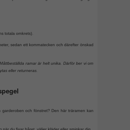
ns totala omkrets).
timeter, sedan ett kommatecken och därefter önskad
Måttbeställda ramar är helt unika. Därför ber vi om
ytas eller returneras.
spegel
lan garderoben och fönstret? Den här träramen kan
 när du fixar håret, väljer kläder eller sminkar dig.