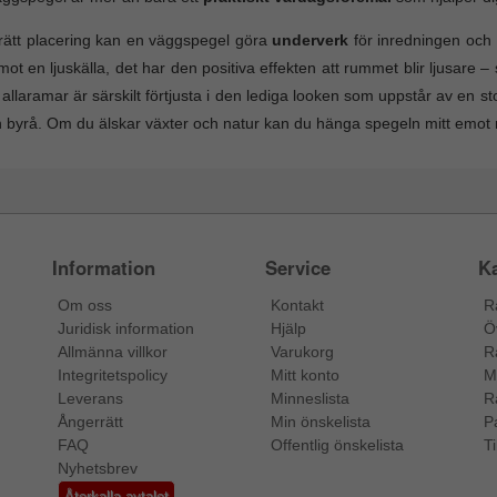
ätt placering kan en väggspegel göra
underverk
för inredningen och 
mot en ljuskälla, det har den positiva effekten att rummet blir ljusare 
 allaramar är särskilt förtjusta i den lediga looken som uppstår av en s
 byrå. Om du älskar växter och natur kan du hänga spegeln mitt emot 
Information
Service
Ka
Om oss
Kontakt
R
Juridisk information
Hjälp
Ö
Allmänna villkor
Varukorg
R
Integritetspolicy
Mitt konto
M
Leverans
Minneslista
R
Ångerrätt
Min önskelista
P
FAQ
Offentlig önskelista
Ti
Nyhetsbrev
Återkalla avtalet