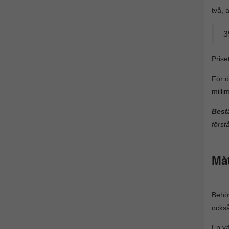
två, a
3
Prise
För ö
milli
Best
först
Måt
Behöv
ocks
En vä