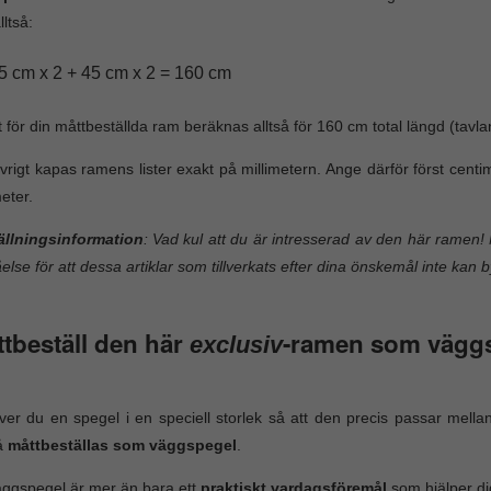
lltså:
5 cm x 2 + 45 cm x 2 = 160 cm
t för din måttbeställda ram beräknas alltså för 160 cm total längd (tavla
vrigt kapas ramens lister exakt på millimetern. Ange därför först cen
meter.
ällningsinformation
: Vad kul att du är intresserad av den här ramen! 
åelse för att dessa artiklar som tillverkats efter dina önskemål inte kan b
tbeställ den här
-ramen som vägg
exclusiv
er du en spegel i en speciell storlek så att den precis passar mel
å
måttbeställas som väggspegel
.
ggspegel är mer än bara ett
praktiskt vardagsföremål
som hjälper dig