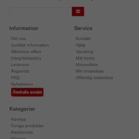
Information
Service
Om oss
Kontakt
Juridisk information
Hjälp
Allmänna villkor
Varukorg
Integritetspolicy
Mitt konto
Leverans
Minneslista
Ångerrätt
Min önskelista
FAQ
Offentlig önskelista
Nyhetsbrev
Återkalla avtalet
Kategorier
Ramtyp
Övriga produkter
Ramstorlek
Märken