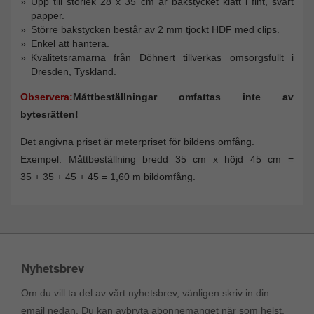
Upp till storlek 28 x 35 cm är bakstycket klätt i fint, svart
papper.
Större bakstycken består av 2 mm tjockt HDF med clips.
Enkel att hantera.
Kvalitetsramarna från Döhnert tillverkas omsorgsfullt i
Dresden, Tyskland.
Observera:
Måttbeställningar omfattas inte av
bytesrätten!
Det angivna priset är meterpriset för bildens omfång.
Exempel: Måttbeställning bredd 35 cm x höjd 45 cm =
35 + 35 + 45 + 45 = 1,60 m bildomfång.
Nyhetsbrev
Om du vill ta del av vårt nyhetsbrev, vänligen skriv in din
email nedan. Du kan avbryta abonnemanget när som helst.