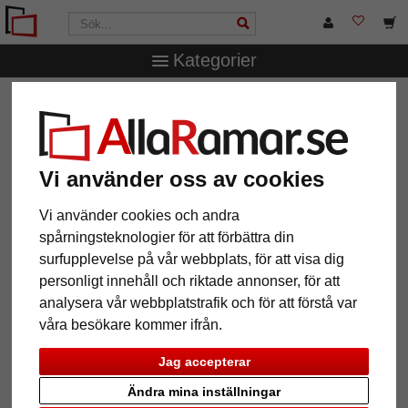
Kategorier
AllaRamar.se
Märken
Döhnert
Träram- måttbeställd
Barons Court
Träram- måttbeställd Barons
Vi använder oss av cookies
Court
Vi använder cookies och andra
spårningsteknologier för att förbättra din
surfupplevelse på vår webbplats, för att visa dig
personligt innehåll och riktade annonser, för att
analysera vår webbplatstrafik och för att förstå var
våra besökare kommer ifrån.
Jag accepterar
Ändra mina inställningar
Tillbaka
Näst