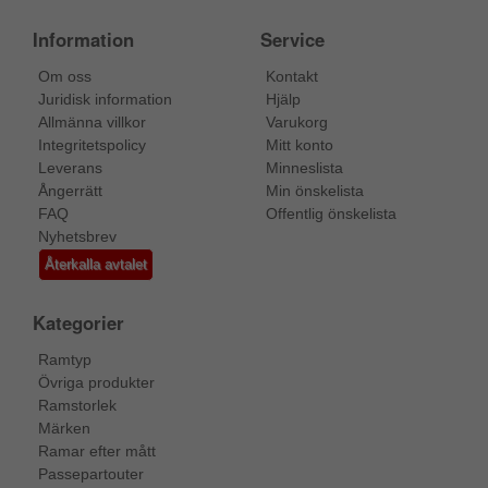
Information
Service
Om oss
Kontakt
Juridisk information
Hjälp
Allmänna villkor
Varukorg
Integritetspolicy
Mitt konto
Leverans
Minneslista
Ångerrätt
Min önskelista
FAQ
Offentlig önskelista
Nyhetsbrev
Återkalla avtalet
Kategorier
Ramtyp
Övriga produkter
Ramstorlek
Märken
Ramar efter mått
Passepartouter