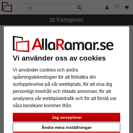
Kategorier
AllaRamar.se
Ramtyp
Träramar
Träram- måttbeställd
Charing Cross
Träram- måttbeställd Charing
Vi använder oss av cookies
Cross
Vi använder cookies och andra
spårningsteknologier för att förbättra din
surfupplevelse på vår webbplats, för att visa dig
personligt innehåll och riktade annonser, för att
analysera vår webbplatstrafik och för att förstå var
våra besökare kommer ifrån.
Jag accepterar
Ändra mina inställningar
Tillbaka
Näst