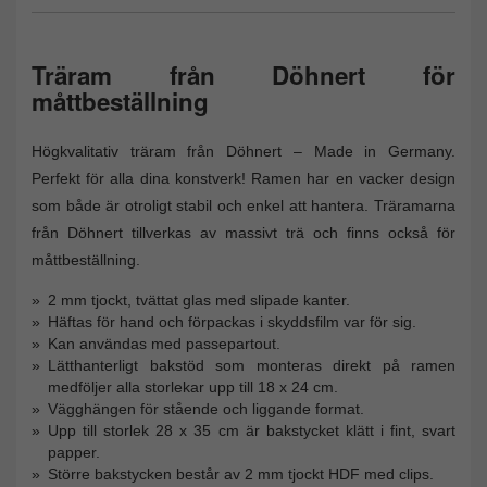
Träram från Döhnert för
måttbeställning
Högkvalitativ träram från Döhnert – Made in Germany.
Perfekt för alla dina konstverk! Ramen har en vacker design
som både är otroligt stabil och enkel att hantera. Träramarna
från Döhnert tillverkas av massivt trä och finns också för
måttbeställning.
2 mm tjockt, tvättat glas med slipade kanter.
Häftas för hand och förpackas i skyddsfilm var för sig.
Kan användas med passepartout.
Lätthanterligt bakstöd som monteras direkt på ramen
medföljer alla storlekar upp till 18 x 24 cm.
Vägghängen för stående och liggande format.
Upp till storlek 28 x 35 cm är bakstycket klätt i fint, svart
papper.
Större bakstycken består av 2 mm tjockt HDF med clips.