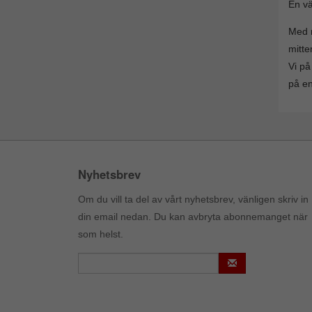
En vä
Med r
mitte
Vi på
på en
Nyhetsbrev
Om du vill ta del av vårt nyhetsbrev, vänligen skriv in
din email nedan. Du kan avbryta abonnemanget när
som helst.