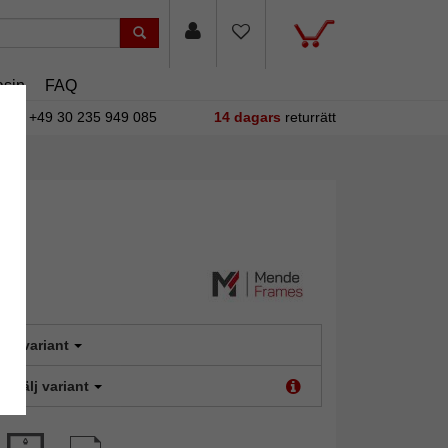
sin
FAQ
+49 30 235 949 085
14 dagars
returrätt
älj variant
t:
Välj variant