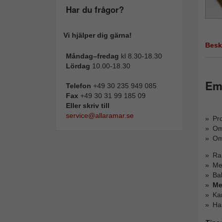
Har du frågor?
Vi hjälper dig gärna!
Besk
Måndag–fredag
kl 8.30-18.30
Lördag
10.00-18.30
Emp
Telefon
+49 30 235 949 085
Fax
+49 30 31 99 185 09
Eller skriv till
service@allaramar.se
Pro
Oms
Om
Ra
Me
Bak
Me
Ka
Ha