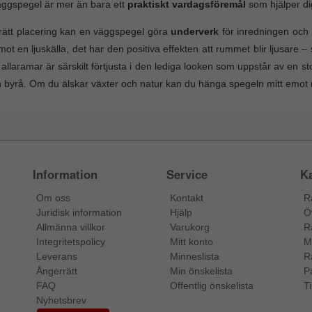
ggspegel är mer än bara ett
praktiskt vardagsföremål
som hjälper dig
ätt placering kan en väggspegel göra
underverk
för inredningen och 
mot en ljuskälla, det har den positiva effekten att rummet blir ljusare 
 allaramar är särskilt förtjusta i den lediga looken som uppstår av en s
 byrå. Om du älskar växter och natur kan du hänga spegeln mitt emot 
Information
Service
Ka
Om oss
Kontakt
R
Juridisk information
Hjälp
Ö
Allmänna villkor
Varukorg
R
Integritetspolicy
Mitt konto
M
Leverans
Minneslista
R
Ångerrätt
Min önskelista
P
FAQ
Offentlig önskelista
Ti
Nyhetsbrev