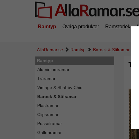
Ramtyp
Övriga produkter
Ramstorlek
AllaRamar.se
Ramtyp
Barock & Stilramar
Ramtyp
Tr
Aluminiumramar
Träramar
Vintage & Shabby Chic
Barock & Stilramar
Plastramar
Clipsramar
Pusselramar
Galleriramar
Tillba