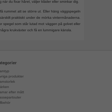
 när du fixar håret, väljer kläder eller sminkar dig.
få rummet att se större ut. Eller häng väggspegeln
– särskilt praktiskt under de mörka vintermånaderna.
tor spegel som står lutad mot väggen på golvet eller
några krukväxter och få en lummigare känsla.
tegorier
amtyp
vriga produkter
amstorlek
ärken
amar efter mått
assepartouter
llbehör