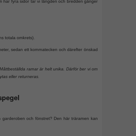
 har fyra sidor tar vi längden och bredden gånger
ns totala omkrets).
timeter, sedan ett kommatecken och därefter önskad
Måttbeställda ramar är helt unika. Därför ber vi om
ytas eller returneras.
spegel
lan garderoben och fönstret? Den här träramen kan