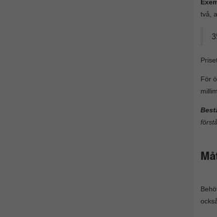
Exem
två, a
3
Prise
För ö
milli
Best
först
Måt
Behöv
ocks