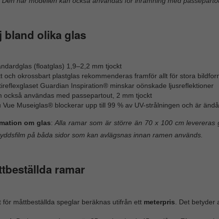
Den här modellen kan också användas för inramning med passepartou
j bland olika glas
ndardglas (floatglas) 1,9–2,2 mm tjockt
t och okrossbart plastglas rekommenderas framför allt för stora bildfor
ireflexglaset Guardian Inspiration® minskar oönskade ljusreflektioner
n också användas med passepartout, 2 mm tjockt
 Vue Museiglas® blockerar upp till 99 % av UV-strålningen och är ändå 
rmation om glas
:
Alla ramar som är större än 70 x 100 cm levereras g
yddsfilm på båda sidor som kan avlägsnas innan ramen används.
tbeställda ramar
t för måttbeställda speglar beräknas utifrån ett
meterpris
. Det betyder