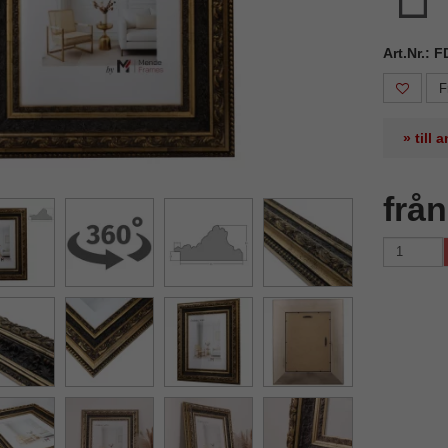
Art.Nr.:
F
» till
frå