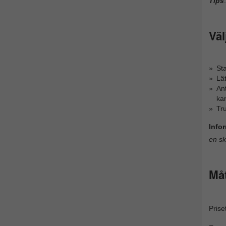
Tips
:
Väl
Sta
Lät
Ant
ka
Tru
Info
en sk
Måt
Prise