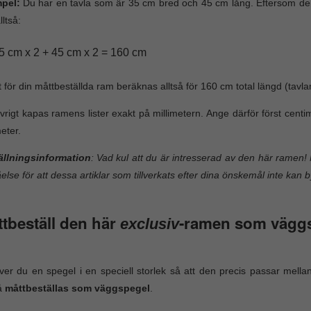
pel:
Du har en tavla som är 35 cm bred och 45 cm lång. Eftersom den
lltså:
5 cm x 2 + 45 cm x 2 = 160 cm
t för din måttbeställda ram beräknas alltså för 160 cm total längd (tavla
vrigt kapas ramens lister exakt på millimetern. Ange därför först cen
meter.
ällningsinformation
: Vad kul att du är intresserad av den här ramen! 
åelse för att dessa artiklar som tillverkats efter dina önskemål inte kan b
tbeställ den här
-ramen som vägg
exclusiv
er du en spegel i en speciell storlek så att den precis passar mel
å
måttbeställas som väggspegel
.