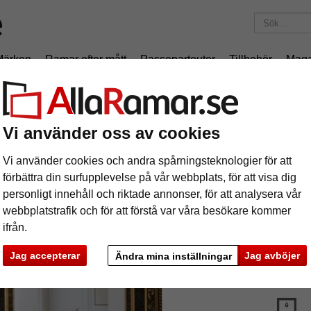
Märken
Ramar efter mått
Passepartouter
Tillbehör
Maga
195 kr
i leveranskostnad.
Oavsett hur mycket du beställer.
Träram Empiro måttbeställd
Vi använder oss av cookies
äram Empiro måttbeställd
Vi använder cookies och andra spårningsteknologier för att
förbättra din surfupplevelse på vår webbplats, för att visa dig
personligt innehåll och riktade annonser, för att analysera vår
webbplatstrafik och för att förstå var våra besökare kommer
ifrån.
färg:
V
Jag accepterar
Jag avböjer
Ändra mina inställningar
glasar
ka
Nästa