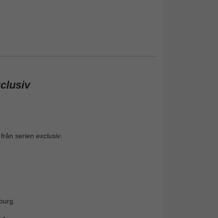
clusiv
 från serien
exclusiv
.
burg.