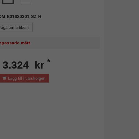
 FDM-E01620301-SZ-H
råga om artikeln
 anpassade mått
*
n 3.324 kr
Lägg till i varukorgen