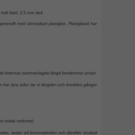
helt klart, 2,5 mm dick
enerellt med okrossbart plastglas. Plastglaset har
 att listernas sammanlagda längd bestämmer priset.
 har fyra sidor tar vi längden och bredden gånger
ns totala omkrets).
timeter, sedan ett kommatecken och därefter önskad