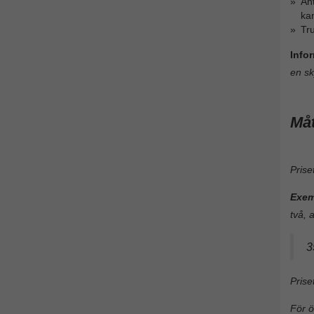
Ant
ka
Tru
Info
en sk
Måt
Prise
Exem
två, a
3
Prise
För ö