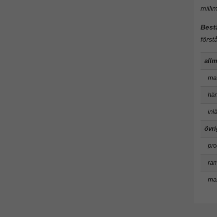
milli
Best
först
allm
mat
hän
inl
övr
pro
ram
man