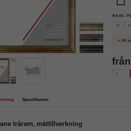
Art.Nr.: 
F
» till
frå
rivning
Specifikation
ane träram, måttillverkning