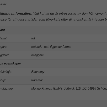
meter.
ällningsinformation
: Vad kul att du är intresserad av den här ramen! 
åelse för att dessa artiklar som tillverkats efter dina önskemål inte kan b
änt
erial:
trä
gare:
stående- och liggande format
äggare:
inläggare
iga egenskaper
duktlinje:
Economy
typ:
träramar
ufacturer:
Mende Frames GmbH, Jeßnigk 119, DE 04916 Schön