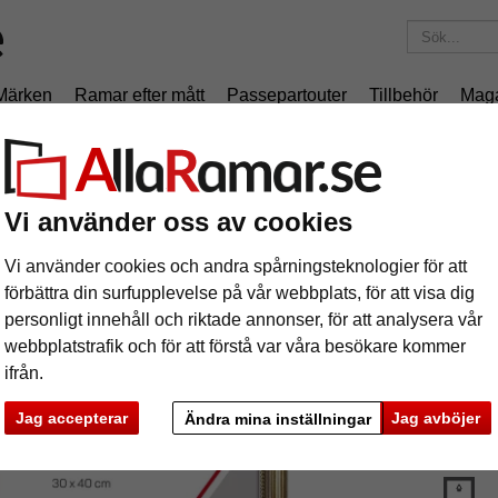
Märken
Ramar efter mått
Passepartouter
Tillbehör
Mag
195 kr
i leveranskostnad.
Oavsett hur mycket du beställer.
am Ketane måttbeställd
Vi använder oss av cookies
äram Ketane måttbeställd
Vi använder cookies och andra spårningsteknologier för att
förbättra din surfupplevelse på vår webbplats, för att visa dig
personligt innehåll och riktade annonser, för att analysera vår
webbplatstrafik och för att förstå var våra besökare kommer
ifrån.
färg:
V
Jag accepterar
Jag avböjer
Ändra mina inställningar
glasar
ka
Nästa