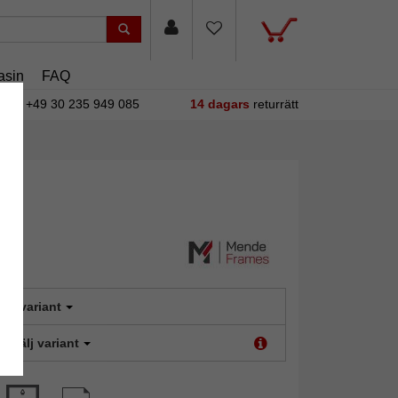
asin
FAQ
+49 30 235 949 085
14 dagars
returrätt
älj variant
t:
Välj variant