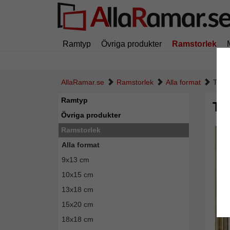
Ramtyp
Övriga produkter
Ramstorlek
AllaRamar.se
Ramstorlek
Alla format
Trär
Ramtyp
Tr
Övriga produkter
Ramstorlek
Alla format
9x13 cm
10x15 cm
13x18 cm
15x20 cm
18x18 cm
Tillba