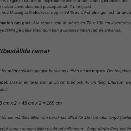
ireflexglaset Guardian Inspiration® minskar oönskade ljusreflektioner
n också användas med passepartout, 2 mm tjockt
 Vue Museiglas® blockerar upp till 99 % av UV-strålningen och är ändå 
rmation om glas
:
Alla ramar som är större än 70 x 100 cm levereras g
yddsfilm på båda sidor som kan avlägsnas innan ramen används.
tbeställda ramar
t för måttbeställda speglar beräknas utifrån ett
meterpris
. Det betyder
pel:
Du har en tavla som är 35 cm bred och 45 cm lång. Eftersom den
lltså:
5 cm x 2 + 45 cm x 2 = 160 cm
t för din måttbeställda ram beräknas alltså för 160 cm total längd (tavla
vrigt kapas ramens lister exakt på millimetern. Ange därför först cen