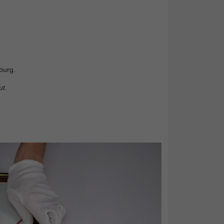
burg.
t.