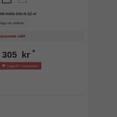
FDM-H450-030-N-SZ-H
råga om artikeln
 anpassade mått
*
n 305 kr
Lägg till i varukorgen