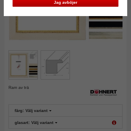
Jag avböjer
Ram av trä
färg:
Välj variant
glasart:
Välj variant