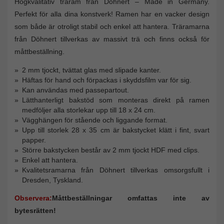
Högkvalitativ träram från Döhnert – Made in Germany.
Perfekt för alla dina konstverk! Ramen har en vacker design
som både är otroligt stabil och enkel att hantera. Träramarna
från Döhnert tillverkas av massivt trä och finns också för
måttbeställning.
2 mm tjockt, tvättat glas med slipade kanter.
Häftas för hand och förpackas i skyddsfilm var för sig.
Kan användas med passepartout.
Lätthanterligt bakstöd som monteras direkt på ramen
medföljer alla storlekar upp till 18 x 24 cm.
Vägghängen för stående och liggande format.
Upp till storlek 28 x 35 cm är bakstycket klätt i fint, svart
papper.
Större bakstycken består av 2 mm tjockt HDF med clips.
Enkel att hantera.
Kvalitetsramarna från Döhnert tillverkas omsorgsfullt i
Dresden, Tyskland.
Observera:
Måttbeställningar omfattas inte av
bytesrätten!