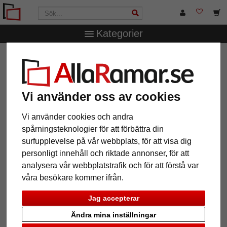
Kategorier
AllaRamar.se
Ramtyp
Träramar
Träram- måttbeställd
Maldon
Träram- måttbeställd Maldon
Vi använder oss av cookies
Vi använder cookies och andra
spårningsteknologier för att förbättra din
surfupplevelse på vår webbplats, för att visa dig
personligt innehåll och riktade annonser, för att
analysera vår webbplatstrafik och för att förstå var
våra besökare kommer ifrån.
Jag accepterar
Tillbaka
Näst
Ändra mina inställningar