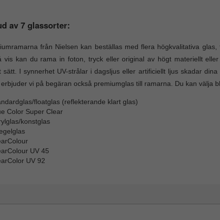
d av 7 glassorter:
umramarna från Nielsen kan beställas med flera högkvalitativa glas, frå
 vis kan du rama in foton, tryck eller original av högt materiellt eller
t sätt. I synnerhet UV-strålar i dagsljus eller artificiellt ljus skadar d
 erbjuder vi på begäran också premiumglas till ramarna. Du kan välja b
ndardglas/floatglas (reflekterande klart glas)
ue Color Super Clear
ylglas/konstglas
egelglas
earColour
earColour UV 45
earColor UV 92