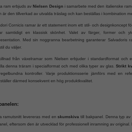
a ram erbjuds av
Nielsen Design
i samarbete med den italienske ra
n är den tillverkad av utvalda träslag och kan beställas i kombination me
dori Cornicis ramar är ett statement inom ett stil- och designkoncept fö
ar samtidigt en klassisk skönhet. Valet av färger, former och yt
resentation. Med sin noggranna bearbetning garanterar Salvadoris ra
stil du väljer.
skillnad från växelramar som Nielsen erbjuder i standardformat och
lla denna träram i specialformat och med olika typer av glas.
Strikt k
egelbundna kontroller. Varje produktionsserie jämförs med en refe
ställer därmed konsekvent en hög produktkvalitet.
panelen:
a ramutsnitt levereras med en
skumskiva
till bakpanel. Denna typ av
nel, eftersom den är utvecklad för professionell inramning av origin