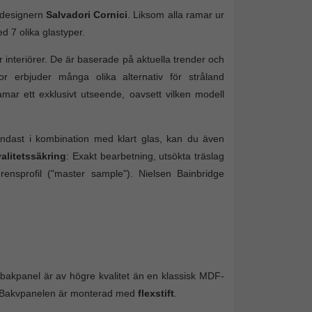
mdesignern
Salvadori Cornici
. Liksom alla ramar ur
d 7 olika glastyper.
r interiörer. De är baserade på aktuella trender och
or erbjuder många olika alternativ för stråland
mar ett exklusivt utseende, oavsett vilken modell
 endast i kombination med klart glas, kan du även
valitetssäkring
: Exakt bearbetning, utsökta träslag
rensprofil ("master sample"). Nielsen Bainbridge
 bakpanel är av högre kvalitet än en klassisk MDF-
al. Bakvpanelen är monterad med
flexstift
.