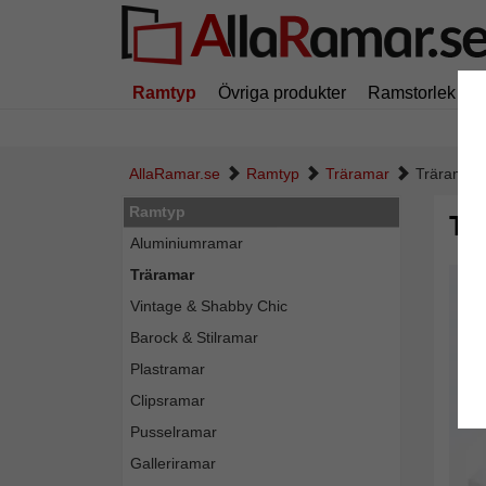
Ramtyp
Övriga produkter
Ramstorlek
AllaRamar.se
Ramtyp
Träramar
Träram må
Ramtyp
Tr
Aluminiumramar
Träramar
Vintage & Shabby Chic
Barock & Stilramar
Plastramar
Clipsramar
Pusselramar
Galleriramar
Tillba