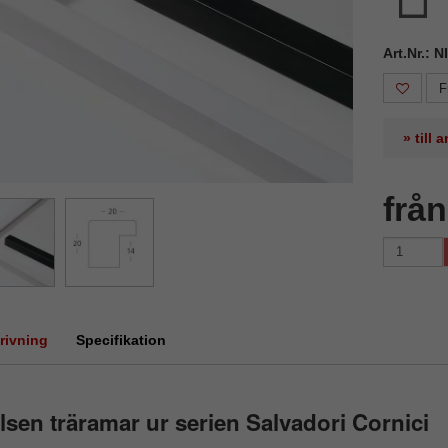
Art.Nr.: 
F
» till
frå
rivning
Specifikation
lsen träramar ur serien Salvadori Cornici