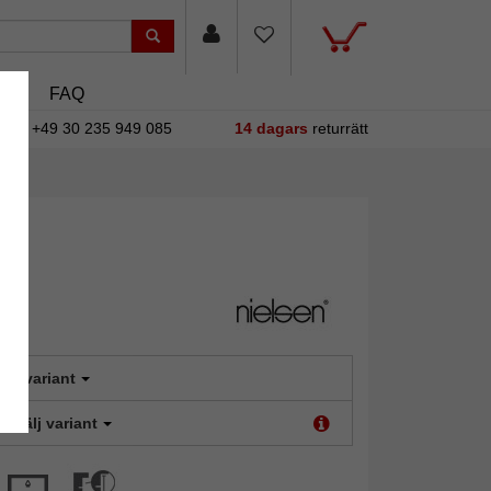
sin
FAQ
+49 30 235 949 085
14 dagars
returrätt
älj variant
t:
Välj variant