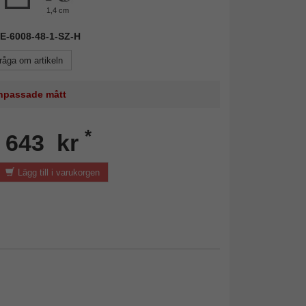
1,4 cm
NIE-6008-48-1-SZ-H
råga om artikeln
 anpassade mått
*
n 643 kr
Lägg till i varukorgen