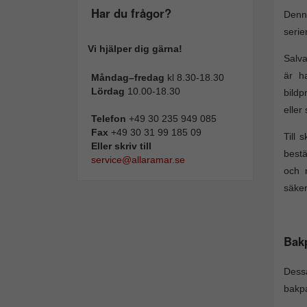
Har du frågor?
Denn
serie
Vi hjälper dig gärna!
Salva
är h
Måndag–fredag
kl 8.30-18.30
Lördag
10.00-18.30
bildp
eller 
Telefon
+49 30 235 949 085
Fax
+49 30 31 99 185 09
Till 
Eller skriv till
bestä
service@allaramar.se
och r
säker
Bak
Dess
bakpa