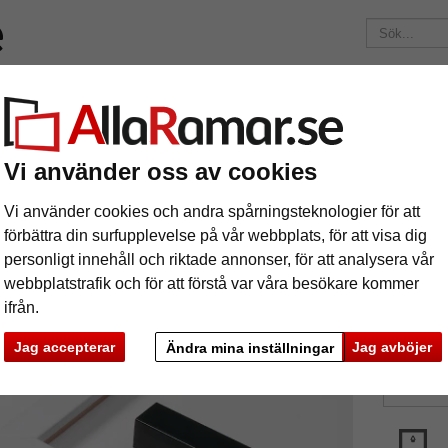
Märken
Ramar efter mått
Passepartouter
Tillbehör
Maga
195 kr
i leveranskostnad.
Oavsett hur mycket du beställer.
ttbeställd, Matrix B&W 20x20
Vi använder oss av cookies
äram måttbeställd, Matrix B&W 20x20
Vi använder cookies och andra spårningsteknologier för att
förbättra din surfupplevelse på vår webbplats, för att visa dig
personligt innehåll och riktade annonser, för att analysera vår
webbplatstrafik och för att förstå var våra besökare kommer
ifrån.
färg:
V
Jag accepterar
Jag avböjer
Ändra mina inställningar
glasar
ka
Nästa