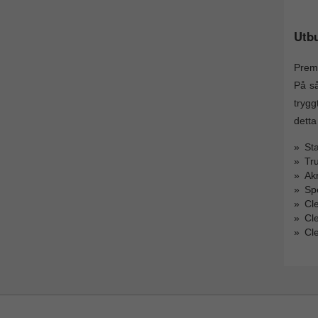
Utbu
Premi
På så
trygg
detta
Sta
Tr
Akr
Sp
Cl
Cl
Cl