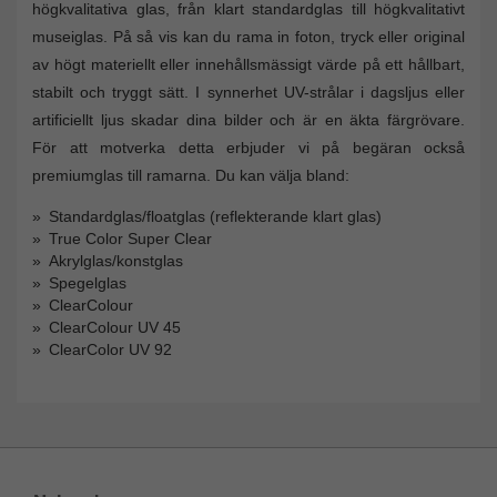
högkvalitativa glas, från klart standardglas till högkvalitativt
museiglas. På så vis kan du rama in foton, tryck eller original
av högt materiellt eller innehållsmässigt värde på ett hållbart,
stabilt och tryggt sätt. I synnerhet UV-strålar i dagsljus eller
artificiellt ljus skadar dina bilder och är en äkta färgrövare.
För att motverka detta erbjuder vi på begäran också
premiumglas till ramarna. Du kan välja bland:
Standardglas/floatglas (reflekterande klart glas)
True Color Super Clear
Akrylglas/konstglas
Spegelglas
ClearColour
ClearColour UV 45
ClearColor UV 92