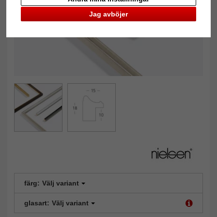
Jag avböjer
färg:
Välj variant
glasart:
Välj variant