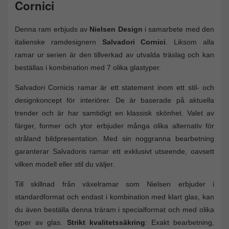
Cornici
Denna ram erbjuds av
Nielsen Design
i samarbete med den
italienske ramdesignern
Salvadori Cornici
. Liksom alla
ramar ur serien är den tillverkad av utvalda träslag och kan
beställas i kombination med 7 olika glastyper.
Salvadori Cornicis ramar är ett statement inom ett stil- och
designkoncept för interiörer. De är baserade på aktuella
trender och är har samtidigt en klassisk skönhet. Valet av
färger, former och ytor erbjuder många olika alternativ för
stråland bildpresentation. Med sin noggranna bearbetning
garanterar Salvadoris ramar ett exklusivt utseende, oavsett
vilken modell eller stil du väljer.
Till skillnad från växelramar som Nielsen erbjuder i
standardformat och endast i kombination med klart glas, kan
du även beställa denna träram i specialformat och med olika
typer av glas.
Strikt kvalitetssäkring
: Exakt bearbetning,