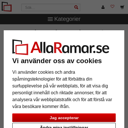
Kategorier
AllaRamar.se
Ramtyp
Träramar
Träram måttbeställd,
Opera 15
Träram måttbeställd, Opera 15
Vi använder oss av cookies
Vi använder cookies och andra
spårningsteknologier för att förbättra din
surfupplevelse på vår webbplats, för att visa dig
personligt innehåll och riktade annonser, för att
analysera vår webbplatstrafik och för att förstå var
våra besökare kommer ifrån.
Jag accepterar
Tillbaka
Näst
Ändra mina inställningar