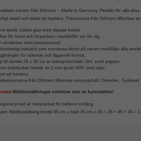
alitativ träram från Döhnert – Made in Germany. Perfekt för alla di
roligt stabil och enkel att hantera. Träramarna från Döhnert tillverkas av
m tjockt, tvättat glas med slipade kanter.
tas för hand och förpackas i skyddsfilm var för sig.
n användas med passepartout.
thanterligt bakstöd som monteras direkt på ramen medföljer alla storlek
gghängen för stående och liggande format.
 till storlek 28 x 35 cm är bakstycket klätt i fint, svart papper.
örre bakstycken består av 2 mm tjockt HDF med clips.
el att hantera.
litetsramarna från Döhnert tillverkas omsorgsfullt i Dresden, Tyskland.
rvera:
Måttbeställningar omfattas inte av bytesrätten!
ngivna priset är meterpriset för bildens omfång.
el: Måttbeställning bredd 35 cm x höjd 45 cm = 35 + 35 + 45 + 45 = 1