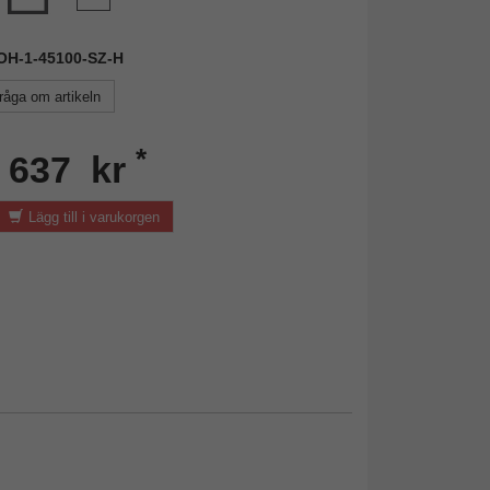
DOH-1-45100-SZ-H
råga om artikeln
*
n 637 kr
Lägg till i varukorgen