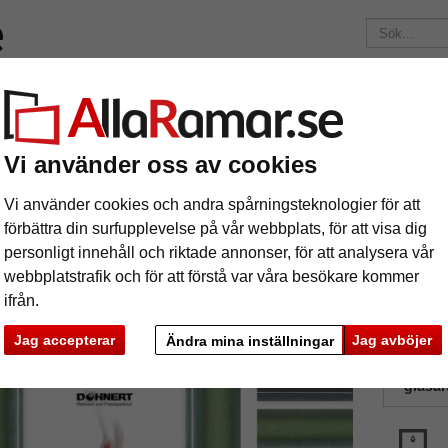
Märken
Ramar efter mått
Passepartouter
Tillbehör
Mag
195 kr
i leveranskostnad.
Oavsett hur mycket du beställer.
Vi använder oss av cookies
m- måttbeställd Piccadilly Circus
ram- måttbeställd Piccadilly Circus
Vi använder cookies och andra spårningsteknologier för att
förbättra din surfupplevelse på vår webbplats, för att visa dig
personligt innehåll och riktade annonser, för att analysera vår
webbplatstrafik och för att förstå var våra besökare kommer
ifrån.
Jag accepterar
Jag avböjer
Ändra mina inställningar
färg:
V
glasar
ka
Nästa