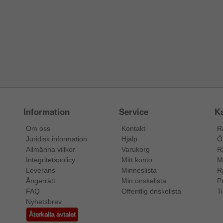
Information
Service
Ka
Om oss
Kontakt
R
Juridisk information
Hjälp
Ö
Allmänna villkor
Varukorg
R
Integritetspolicy
Mitt konto
M
Leverans
Minneslista
R
Ångerrätt
Min önskelista
P
FAQ
Offentlig önskelista
Ti
Nyhetsbrev
Återkalla avtalet