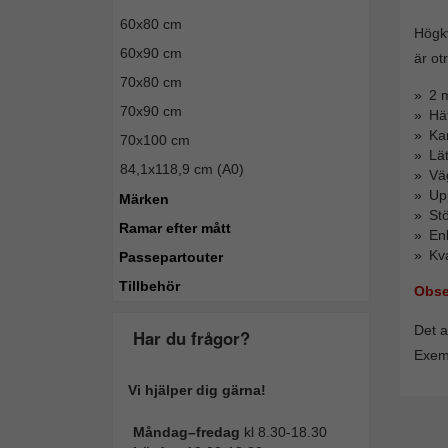
60x80 cm
Högkv
60x90 cm
är ot
70x80 cm
2 m
70x90 cm
Häf
Ka
70x100 cm
Lät
84,1x118,9 cm (A0)
Vä
Upp
Märken
St
Ramar efter mått
Enk
Kva
Passepartouter
Tillbehör
Obse
Det a
Har du frågor?
Exemp
Vi hjälper dig gärna!
Måndag–fredag
kl 8.30-18.30