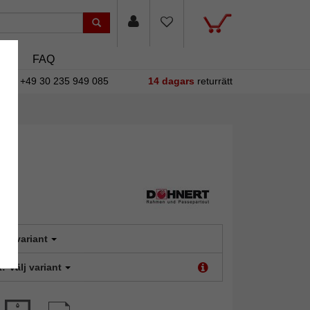
asin
FAQ
+49 30 235 949 085
14 dagars
returrätt
älj variant
t:
Välj variant