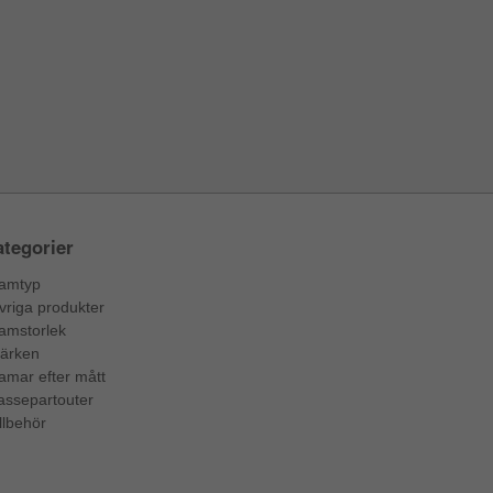
tegorier
amtyp
vriga produkter
amstorlek
ärken
amar efter mått
assepartouter
llbehör