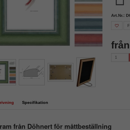
Art.Nr.: 
F
frå
rivning
Specifikation
ram från Döhnert för måttbeställning