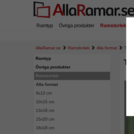
Ramtyp
Övriga produkter
Ramstorlek
AllaRamar.se
Ramstorlek
Alla format
Trära
Ramtyp
Trä
Övriga produkter
Ramstorlek
Alla format
9x13 cm
10x15 cm
13x18 cm
15x20 cm
18x18 cm
Tillba