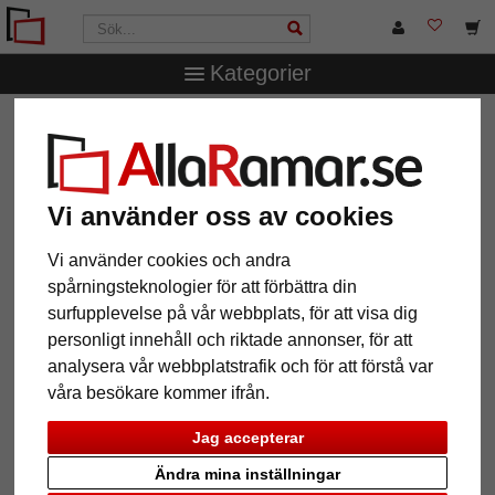
Kategorier
AllaRamar.se
Ramar efter mått
Träramar
Träram-
måttbeställd Pinner
Träram- måttbeställd Pinner
Vi använder oss av cookies
Vi använder cookies och andra
spårningsteknologier för att förbättra din
surfupplevelse på vår webbplats, för att visa dig
personligt innehåll och riktade annonser, för att
analysera vår webbplatstrafik och för att förstå var
våra besökare kommer ifrån.
Jag accepterar
Tillbaka
Näst
Ändra mina inställningar