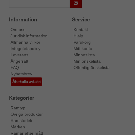
Information
Service
Om oss
Kontakt
Juridisk information
Hjälp
Allmänna villkor
Varukorg
Integritetspolicy
Mitt konto
Leverans
Minneslista
Ångerrätt
Min önskelista
FAQ
Offentlig önskelista
Nyhetsbrev
Återkalla avtalet
Kategorier
Ramtyp
Övriga produkter
Ramstorlek
Märken
Ramar efter mått