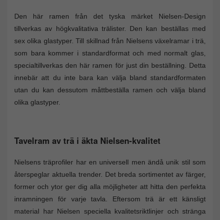
Den här ramen från det tyska märket Nielsen-Design
tillverkas av högkvalitativa trälister. Den kan beställas med
sex olika glastyper. Till skillnad från Nielsens växelramar i trä,
som bara kommer i standardformat och med normalt glas,
specialtillverkas den här ramen för just din beställning. Detta
innebär att du inte bara kan välja bland standardformaten
utan du kan dessutom måttbeställa ramen och välja bland
olika glastyper.
Tavelram av trä i äkta Nielsen-kvalitet
Nielsens träprofiler har en universell men ändå unik stil som
återspeglar aktuella trender. Det breda sortimentet av färger,
former och ytor ger dig alla möjligheter att hitta den perfekta
inramningen för varje tavla. Eftersom trä är ett känsligt
material har Nielsen speciella kvalitetsriktlinjer och stränga