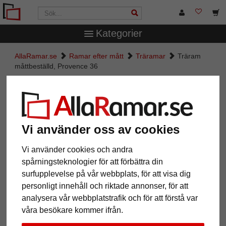
Kategorier
AllaRamar.se
Ramar efter mått
Träramar
Träram
måttbeställd, Provence 36
Träram måttbeställd, Provence 36
Vi använder oss av cookies
Vi använder cookies och andra
spårningsteknologier för att förbättra din
surfupplevelse på vår webbplats, för att visa dig
personligt innehåll och riktade annonser, för att
analysera vår webbplatstrafik och för att förstå var
våra besökare kommer ifrån.
Tillbaka
Näst