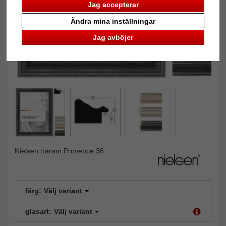
Jag accepterar
Ändra mina inställningar
Jag avböjer
Nielsen träram Provence 36
färg:
Välj variant
glasart:
Välj variant