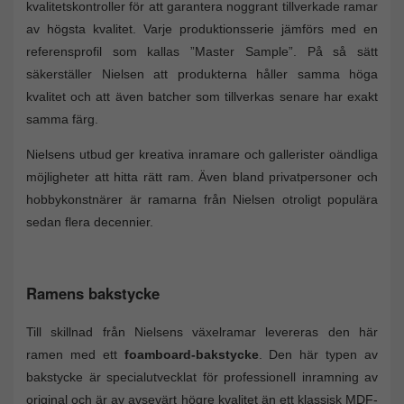
kvalitetskontroller för att garantera noggrant tillverkade ramar
av högsta kvalitet. Varje produktionsserie jämförs med en
referensprofil som kallas ”Master Sample”. På så sätt
säkerställer Nielsen att produkterna håller samma höga
kvalitet och att även batcher som tillverkas senare har exakt
samma färg.
Nielsens utbud ger kreativa inramare och gallerister oändliga
möjligheter att hitta rätt ram. Även bland privatpersoner och
hobbykonstnärer är ramarna från Nielsen otroligt populära
sedan flera decennier.
Ramens bakstycke
Till skillnad från Nielsens växelramar levereras den här
ramen med ett
foamboard-bakstycke
. Den här typen av
bakstycke är specialutvecklat för professionell inramning av
original och är av avsevärt högre kvalitet än ett klassisk MDF-