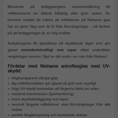
Beroende på beläggningens sammansättning får
reflektionerna en diskret blåaktig eller grön nyans. Du
kommer snabbt att märka att reflektioner på Nielsens glas
har en jämn färg som är fri från förvrängningar – ett tecken
på att beläggningen är av hög kvalitet.
Avslutningsvis får glasskivan ett skyddande lager som gör
glaset
motståndskraftigt mot repor
vilket underlättar
rengöringen enormt. Njut av ditt motiv i en ram från Nielsen!
Fördelar med Nielsens anireflexglas med UV-
skydd:
högtransparent ofärgat glas
låg reflektionsfaktor gör glaset så gott som osynligt
högt UV-skydd motverkar att färgerna bleks av solen
maximal transmission (ljusöverföring)
extra skyddsbeläggning mot repor
neutralt färgade reflektioner utan förvrängningar från alla
vinklar
perfekt färgåtergivning och kontrastrik skärpa