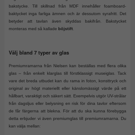
bakstycke. Till skillnad från MDF innehåller foamboard-
baktycket inga farliga ämnen och är dessutom syrafritt. Det
betyder att tavlan även skyddas bakifrån. Bakstycket
monteras med så kallade
böjstift
.
Välj bland 7 typer av glas
Premiumramarna från Nielsen kan beställas med flera olika
glas – från enkelt klarglas till förstklassigt museiglas. Tack
vare det breda utbudet kan du rama in foton, konsttryck och
original av högt materiellt eller känslomässigt värde på ett
hållbart, varaktigt och säkert sätt. Exempelvis utgör UV-strålar
från dagsljus eller belysning en risk för dina tavlor eftersom
de får färgerna att blekna. För att du ska kunna förebygga
detta erbjuder vi även premiumglas till premiumramarna. Du
kan välja mellan: