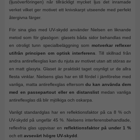
(ljusöverföringen) når tillräckligt mycket ljus det inramade
verket vilket ger motivet ett knivskarpt utseende med perfekt
återgivna färger.
För sina glas med UV-skydd använder Nielsen en liknande
metod som för glasögon: glasets båda sidor behandlas med
en otroligt tunn specialbeläggning som
motverkar reflexer
utifrån principen om optisk interferens
. Till skillnad från
andra antireflexglas kan du njuta av motivet utan att störas av
en matt glasyta. Glaset är praktiskt taget osynligt ur de allra
flesta vinklar. Nielsens glas har en till fördel i jämförelse med
vanliga, matta antireflexglas eftersom
du kan använda dem
med en passepartout eller en distanslist
medan vanliga
antireflexglas då blir mjölkiga och oskarpa.
Vanligt standardglas har en reflektionsfaktor på ca 8 % och
UV-skydd på ungefär 45 %. Nielsens interferensbehandlade,
reflexfria glas uppvisar en
reflektionsfaktor på under 1 %
och ett
avsevärt högre UV-skydd
.