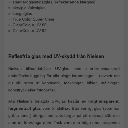
standardglas/floatglas (reflekterande klarglas)
akrylglas/plexiglas
spegelglas
True Color Super Clear
ClearColour UV 60
ClearColour UV 92.
Reflexfria glas med UV-skydd från Nielsen
Nielsen tillhandahåller UV-glas med interferensbaserad
antireflexbeläggning för alla slags inramningar – oavsett om
du vill rama in konstverk, teckningar, bilder, målningar,
konsttryck eller fotografier.
Alla Nielsens belagda UV-glas består av
högtransparent,
färgneutralt glas
som till skillnad från vanligt glas (som har
gröna toner) återger motivets färger på ett optimalt sätt och
utan att förvränga dem. Tack vare den höga transmissionen