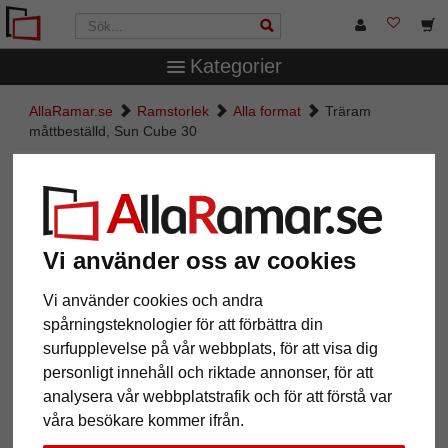
Kategorier
AllaRamar.se
Ramstorlek
Alla format
Träram
måttbeställd, Sun Cube 30
Träram måttbeställd, Sun Cube 30
Vi använder oss av cookies
Vi använder cookies och andra
spårningsteknologier för att förbättra din
surfupplevelse på vår webbplats, för att visa dig
personligt innehåll och riktade annonser, för att
analysera vår webbplatstrafik och för att förstå var
Tillbaka
Näst
våra besökare kommer ifrån.