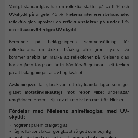
Vanligt standardglas har en reflektionsfaktor på ca 8 % och
UV-skydd på ungefär 45 %. Nielsens interferensbehandlade,
reflexfria glas uppvisar en
reflektionsfaktor på under 1 %
och ett
avsevärt högre UV-skydd
.
Beroende på beläggningens sammansättning får
reflektionerna en diskret blåaktig eller grön nyans. Du
kommer snabbt att märka att reflektioner på Nielsens glas
har en jämn färg som är fri från förvrängningar – ett tecken
på att beläggningen är av hög kvalitet.
Avslutningsvis får glasskivan ett skyddande lager som gör
glaset
motståndskraftigt mot repor
vilket underlättar
rengöringen enormt. Njut av ditt motiv i en ram från Nielsen!
Fördelar med Nielsens anireflexglas med UV-
skydd:
högtransparent ofärgat glas
låg reflektionsfaktor gör glaset så gott som osynligt
högt UV-skydd motverkar att färgerna bleks av solen