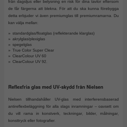
från dagsljus eller belysning en risk för dina tavlor eftersom
de får färgerna att blekna. För att du ska kunna förebygga
detta erbjuder vi även premiumglas till premiumramarna. Du
kan välja mellan:
standardglas/floatglas (reflekterande klarglas)
akrylglas/plexiglas
spegelglas
True Color Super Clear
ClearColour UV 60
ClearColour UV 92.
Reflexfria glas med UV-skydd från Nielsen
Nielsen tillhandahåller UV-glas med interferensbaserad
antireflexbeläggning för alla slags inramningar – oavsett om
du vill rama in konstverk, teckningar, bilder, målningar,
konsttryck eller fotografier.