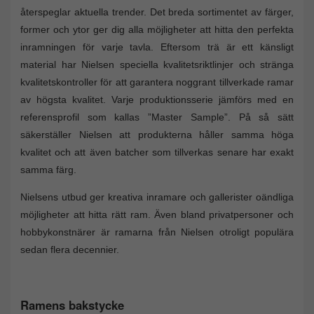
återspeglar aktuella trender. Det breda sortimentet av färger,
former och ytor ger dig alla möjligheter att hitta den perfekta
inramningen för varje tavla. Eftersom trä är ett känsligt
material har Nielsen speciella kvalitetsriktlinjer och stränga
kvalitetskontroller för att garantera noggrant tillverkade ramar
av högsta kvalitet. Varje produktionsserie jämförs med en
referensprofil som kallas ”Master Sample”. På så sätt
säkerställer Nielsen att produkterna håller samma höga
kvalitet och att även batcher som tillverkas senare har exakt
samma färg.
Nielsens utbud ger kreativa inramare och gallerister oändliga
möjligheter att hitta rätt ram. Även bland privatpersoner och
hobbykonstnärer är ramarna från Nielsen otroligt populära
sedan flera decennier.
Ramens bakstycke