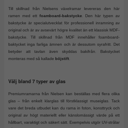
Till skillnad från Nielsens växelramar levereras den här
ramen med ett
foamboard-bakstycke
. Den här typen av
bakstycke är specialutvecklat för professionell inramning av
original och är av avsevärt högre kvalitet än ett klassisk MDF-
bakstycke. Till skillnad från MDF innehåller foamboard-
baktycket inga farliga ämnen och är dessutom syrafritt. Det
betyder att tavlan även skyddas bakifrån. Bakstycket
monteras med så kallade
böjstift
.
Välj bland 7 typer av glas
Premiumramarna från Nielsen kan beställas med flera olika
glas – från enkelt klarglas till förstklassigt museiglas. Tack
vare det breda utbudet kan du rama in foton, konsttryck och
original av högt materiellt eller känslomässigt värde på ett
hållbart, varaktigt och säkert sätt. Exempelvis utgör UV-strålar