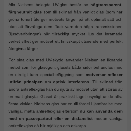
Alla Nielsens belagda UV-glas består av
högtransparent,
färgneutralt glas
som till skillnad från vanligt glas (som har
gröna toner) återger motivets färger på ett optimalt sätt och
utan att förvränga dem. Tack vare den höga transmissionen
(ljusöverföringen) når tillräckligt mycket ljus det inramade
verket vilket ger motivet ett knivskarpt utseende med perfekt
återgivna färger.
För sina glas med UV-skydd använder Nielsen en liknande
metod som för glasögon: glasets båda sidor behandlas med
en otroligt tunn specialbeläggning som
motverkar reflexer
utifrån principen om optisk interferens
. Till skillnad från
andra antireflexglas kan du njuta av motivet utan att störas av
en matt glasyta. Glaset är praktiskt taget osynligt ur de allra
flesta vinklar. Nielsens glas har en till fördel i jämförelse med
vanliga, matta antireflexglas eftersom
du kan använda dem
med en passepartout eller en distanslist
medan vanliga
antireflexglas då blir mjölkiga och oskarpa.