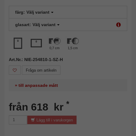
färg:
Välj variant
glasart:
Välj variant
0,7 cm
1,5 cm
Art.Nr.: NIE-254810-1-SZ-H
Fråga om artikeln
» till anpassade mått
*
från 618 kr
Lägg till i varukorgen