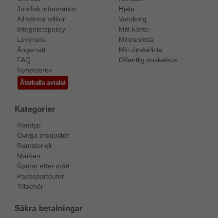
Juridisk information
Hjälp
Allmänna villkor
Varukorg
Integritetspolicy
Mitt konto
Leverans
Minneslista
Ångerrätt
Min önskelista
FAQ
Offentlig önskelista
Nyhetsbrev
Återkalla avtalet
Kategorier
Ramtyp
Övriga produkter
Ramstorlek
Märken
Ramar efter mått
Passepartouter
Tillbehör
Säkra betalningar