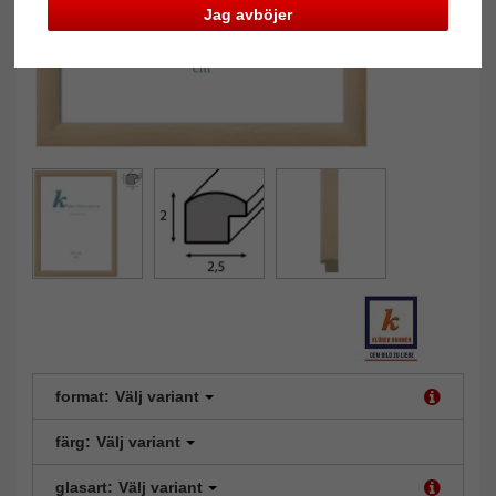
Jag avböjer
format:
Välj variant
färg:
Välj variant
glasart:
Välj variant