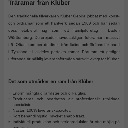
Träramar från Klüber
Den traditionella tillverkaren Klüber Gebira jobbat med konst-
och bildramar som ett hantverk sedan 1969 och har sedan
dess etablerat sig som ett familjeföretag i Baden
Württemberg. De erbjuder huvudsakligen fotoramar i massivt
trä. Oftast kommer de direkt från Italien och förfinas för hand
i Tyskland till alldeles perfekta ramar. Förutom ett gediget
utförande är pålitlig leveransförmåga särskilt viktigt för Klüber.
Det som utmärker en ram från Klüber
Enorm mångfald ramlister och olika glas.
Produceras och bearbetas av professionellt utbildade
specialister.
Nästan 100% leveranskapacitet.
Kort behandlingstid, mycket snabb frakt.
Individuell produktion och serieproduktion är ofta möjlig på
begäran.