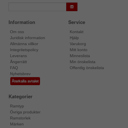
Information
Service
Om oss
Kontakt
Juridisk information
Hjälp
Allmänna villkor
Varukorg
Integritetspolicy
Mitt konto
Leverans
Minneslista
Ångerrätt
Min önskelista
FAQ
Offentlig önskelista
Nyhetsbrev
Återkalla avtalet
Kategorier
Ramtyp
Övriga produkter
Ramstorlek
Märken