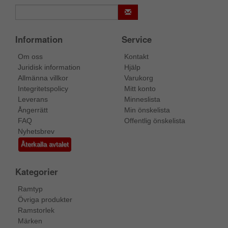
Information
Service
Om oss
Kontakt
Juridisk information
Hjälp
Allmänna villkor
Varukorg
Integritetspolicy
Mitt konto
Leverans
Minneslista
Ångerrätt
Min önskelista
FAQ
Offentlig önskelista
Nyhetsbrev
Återkalla avtalet
Kategorier
Ramtyp
Övriga produkter
Ramstorlek
Märken