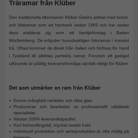
Träramar från Klüber
Den traditionella tillverkaren Klüber Gebira jobbat med konst-
och bildramar som ett hantverk sedan 1969 och har sedan
dess etablerat sig som ett familjeföretag i Baden
Württemberg. De erbjuder huvudsakligen fotoramar i massivt
trä. Oftast kommer de direkt från Italien och förfinas för hand
i Tyskland till alldeles perfekta ramar. Förutom ett gediget
utförande är pålitlig leveransförmåga särskilt viktigt för Klüber.
Det som utmärker en ram från Klüber
Enorm mångfald ramlister och olika glas.
Produceras och bearbetas av professionellt utbildade
specialister.
Nästan 100% leveranskapacitet.
Kort behandlingstid, mycket snabb frakt.
Individuell produktion och serieproduktion är ofta möjlig på
begäran.