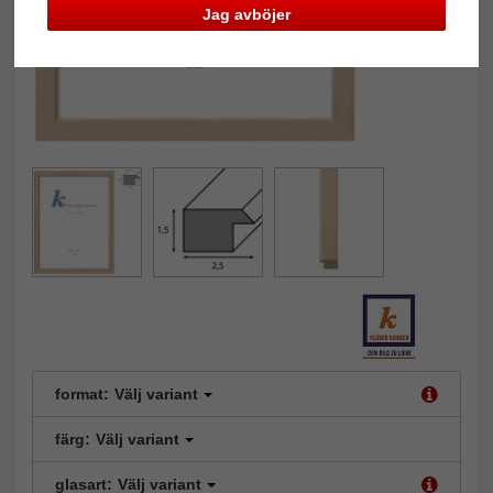
Jag avböjer
format:
Välj variant
färg:
Välj variant
glasart:
Välj variant