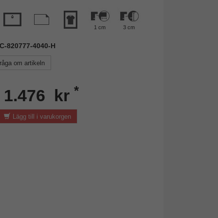
1 cm
3 cm
AIC-820777-4040-H
råga om artikeln
*
n 1.476 kr
Lägg till i varukorgen