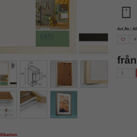
Art.Nr.: 
F
frå
ifikation