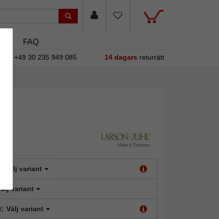
asin
FAQ
+49 30 235 949 085
14 dagars
returrätt
:
Välj variant
älj variant
t:
Välj variant