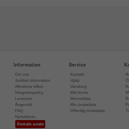
Information
Service
Ka
Om oss
Kontakt
R
Juridisk information
Hjälp
Ö
Allmänna villkor
Varukorg
R
Integritetspolicy
Mitt konto
M
Leverans
Minneslista
R
Ångerrätt
Min önskelista
P
FAQ
Offentlig önskelista
Ti
Nyhetsbrev
Återkalla avtalet