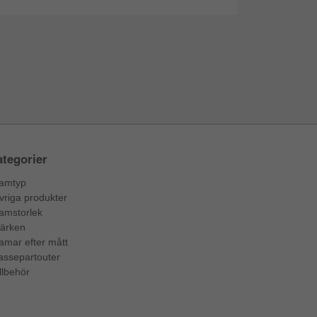
tegorier
amtyp
vriga produkter
amstorlek
ärken
amar efter mått
assepartouter
llbehör