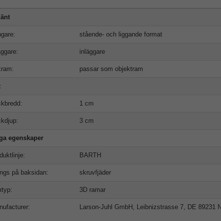
änt
gare:
stående- och liggande format
äggare:
inläggare
xram:
passar som objektram
t
kbredd:
1 cm
kdjup:
3 cm
iga egenskaper
duktlinje:
BARTH
ngs på baksidan:
skruvfjäder
typ:
3D ramar
ufacturer:
Larson-Juhl GmbH, Leibnizstrasse 7, DE 89231 