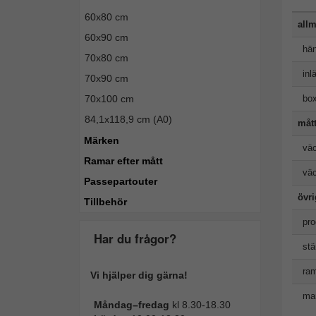
60x80 cm
allm
60x90 cm
hän
70x80 cm
inl
70x90 cm
bo
70x100 cm
84,1x118,9 cm (A0)
måt
Märken
väc
Ramar efter mått
väc
Passepartouter
övr
Tillbehör
pro
Har du frågor?
stä
ram
Vi hjälper dig gärna!
man
Måndag–fredag
kl 8.30-18.30