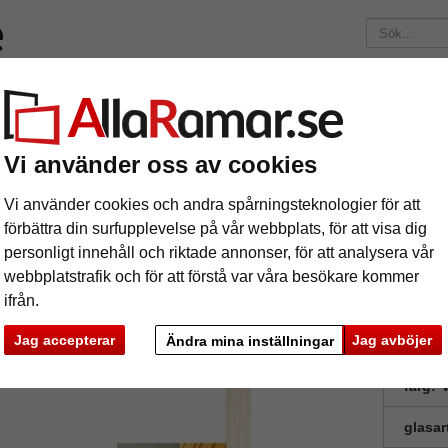
Märken
Ramar efter mått
Passepartouter
Tillbehör
Mag
195 kr
i leveranskostnad.
Oavsett hur mycket du beställer.
Vi använder oss av cookies
istans-växelram serie 820
-distans-växelram serie 820
Vi använder cookies och andra spårningsteknologier för att
förbättra din surfupplevelse på vår webbplats, för att visa dig
personligt innehåll och riktade annonser, för att analysera vår
webbplatstrafik och för att förstå var våra besökare kommer
ifrån.
Jag accepterar
Jag avböjer
Ändra mina inställningar
format
färg:
V
glasar
ka
Nästa