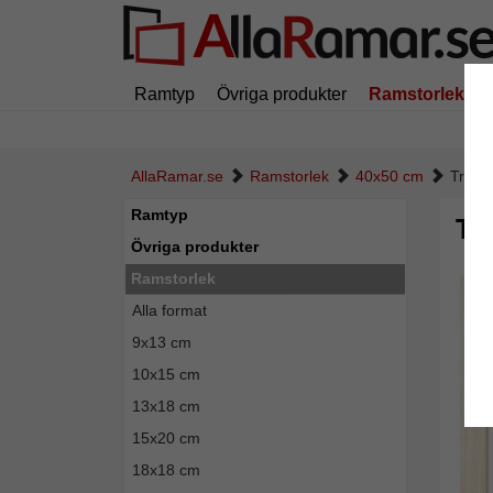
Ramtyp
Övriga produkter
Ramstorlek
AllaRamar.se
Ramstorlek
40x50 cm
Trä-d
Ramtyp
Trä
Övriga produkter
Ramstorlek
Alla format
9x13 cm
10x15 cm
13x18 cm
15x20 cm
18x18 cm
Tillba