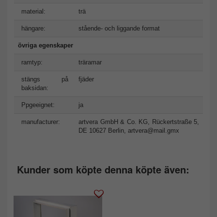
material:
trä
hängare:
stående- och liggande format
övriga egenskaper
ramtyp:
träramar
stängs på
fjäder
baksidan:
Ppgeeignet:
ja
manufacturer:
artvera GmbH & Co. KG, Rückertstraße 5,
DE 10627 Berlin,
artvera@mail.gmx
Kunder som köpte denna köpte även: