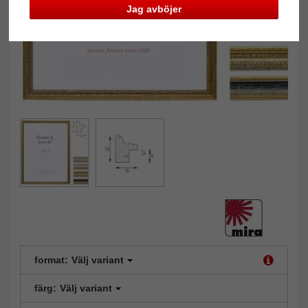
Jag avböjer
format:
Välj variant
färg:
Välj variant