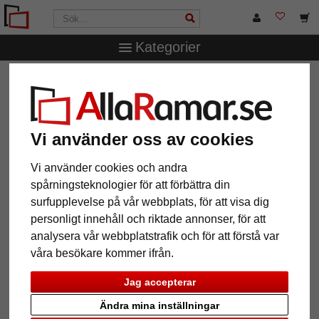
Kategorier
AllaRamar.se
Ramstorlek
14,8x21 cm (A5)
Träram
Amiens
Träram Amiens
Vi använder oss av cookies
Vi använder cookies och andra
spårningsteknologier för att förbättra din
surfupplevelse på vår webbplats, för att visa dig
personligt innehåll och riktade annonser, för att
analysera vår webbplatstrafik och för att förstå var
våra besökare kommer ifrån.
Jag accepterar
Tillbaka
Näst
Ändra mina inställningar