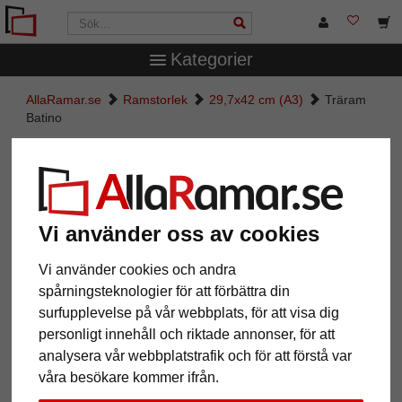
Kategorier
AllaRamar.se
Ramstorlek
29,7x42 cm (A3)
Träram
Batino
Träram Batino
Vi använder oss av cookies
Vi använder cookies och andra
spårningsteknologier för att förbättra din
surfupplevelse på vår webbplats, för att visa dig
personligt innehåll och riktade annonser, för att
analysera vår webbplatstrafik och för att förstå var
Tillbaka
Näst
våra besökare kommer ifrån.