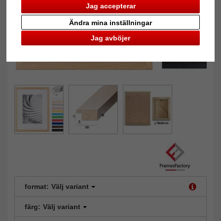
Jag accepterar
Ändra mina inställningar
Jag avböjer
format:
Välj variant
färg:
Välj variant