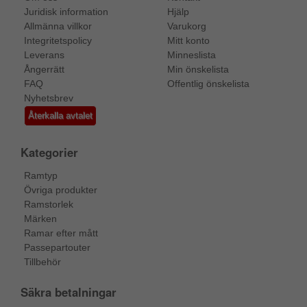
Juridisk information
Hjälp
Allmänna villkor
Varukorg
Integritetspolicy
Mitt konto
Leverans
Minneslista
Ångerrätt
Min önskelista
FAQ
Offentlig önskelista
Nyhetsbrev
Återkalla avtalet
Kategorier
Ramtyp
Övriga produkter
Ramstorlek
Märken
Ramar efter mått
Passepartouter
Tillbehör
Säkra betalningar