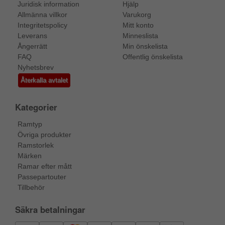
Juridisk information
Hjälp
Allmänna villkor
Varukorg
Integritetspolicy
Mitt konto
Leverans
Minneslista
Ångerrätt
Min önskelista
FAQ
Offentlig önskelista
Nyhetsbrev
Återkalla avtalet
Kategorier
Ramtyp
Övriga produkter
Ramstorlek
Märken
Ramar efter mått
Passepartouter
Tillbehör
Säkra betalningar