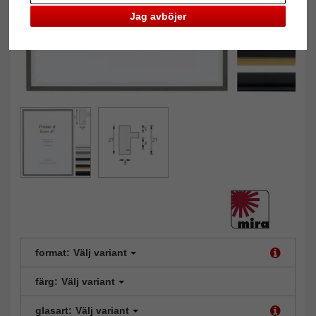
Jag avböjer
format:
Välj variant
färg:
Välj variant
glasart:
Välj variant