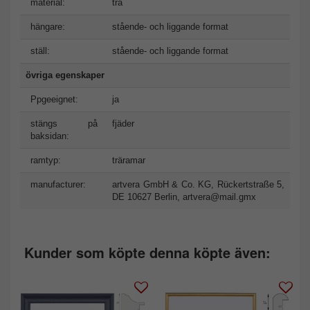
material:
trä
hängare:
stående- och liggande format
ställ:
stående- och liggande format
övriga egenskaper
Ppgeeignet:
ja
stängs på
fjäder
baksidan:
ramtyp:
träramar
manufacturer:
artvera GmbH & Co. KG, Rückertstraße 5,
DE 10627 Berlin,
artvera@mail.gmx
Kunder som köpte denna köpte även: