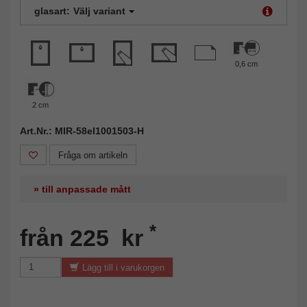
glasart:
Välj variant
0,6 cm
2 cm
Art.Nr.: MIR-58el1001503-H
Fråga om artikeln
» till anpassade mått
*
från 225 kr
Lägg till i varukorgen