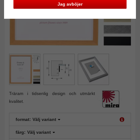
Jag avböjer
Träram i tidsenlig design och utmärkt
kvalitet.
format:
Välj variant
färg:
Välj variant