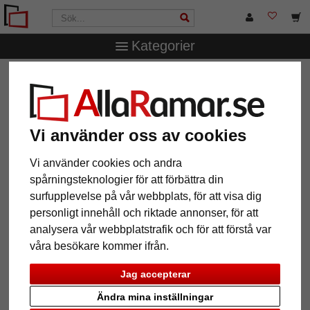
Kategorier
AllaRamar.se
Märken
Mira
Träram Figari med
distanslist
Träram Figari med distanslist
Vi använder oss av cookies
Vi använder cookies och andra
spårningsteknologier för att förbättra din
surfupplevelse på vår webbplats, för att visa dig
personligt innehåll och riktade annonser, för att
analysera vår webbplatstrafik och för att förstå var
våra besökare kommer ifrån.
Jag accepterar
Tillbaka
Näst
Ändra mina inställningar