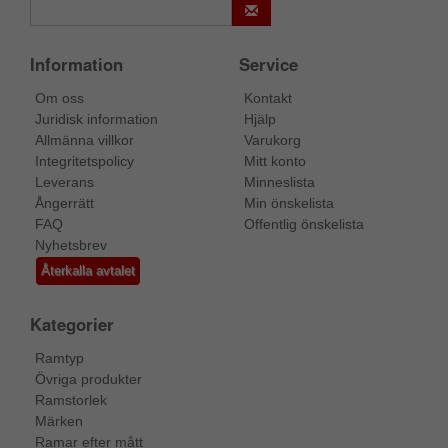
Information
Service
Om oss
Kontakt
Juridisk information
Hjälp
Allmänna villkor
Varukorg
Integritetspolicy
Mitt konto
Leverans
Minneslista
Ångerrätt
Min önskelista
FAQ
Offentlig önskelista
Nyhetsbrev
Återkalla avtalet
Kategorier
Ramtyp
Övriga produkter
Ramstorlek
Märken
Ramar efter mått